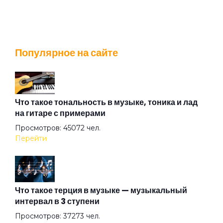
Братишка
Популярное на сайте
Будильник
В аду
Что такое тональность в музыке, тоника и лад
на гитаре с примерами
Просмотров: 45072 чел.
В подвенечном
Перейти
Василиск
Что такое терция в музыке — музыкальный
интервал в 3 ступени
Вернемся в Питер
Просмотров: 37273 чел.