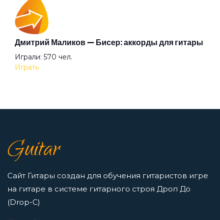
Двор
Аккорды для начинающих играть на гитаре —
Дмитрий Маликов — Бисер: аккорды для гитары
легкие и простые песни на гитаре
Играли: 570 чел.
Просмотров: 23259 чел.
Девочка Весна
Играть
Перейти
Депрессивная зима
7 нот в музыке: До, Ре, Ми, Фа, Соль, Ля, Си —
как освоить нотную грамоту новичкам
Деревенская
Guitar
Просмотров: 16417 чел.
Перейти
Джаз
Сайт Гитары создан для обучения гитаристов игре
на гитаре в системе гитарного строя Дроп До
Джедаи
(Drop-C)