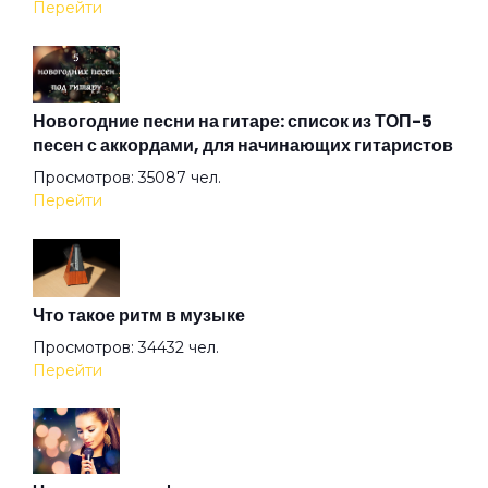
Перейти
Весна в метро
Война
Новогодние песни на гитаре: список из ТОП-5
песен с аккордами, для начинающих гитаристов
Просмотров: 35087 чел.
Волк
Перейти
Волчье лето
Что такое ритм в музыке
Вольная птица
Просмотров: 34432 чел.
Перейти
Ворона
Встретились на счастье