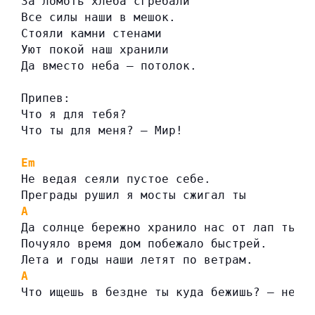
За ломоть хлеба сгребали
Все силы наши в мешок.
Стояли камни стенами
Уют покой наш хранили
Да вместо неба – потолок.
Припев:
Что я для тебя?
Что ты для меня? – Мир!
Em
Не ведая сеяли пустое себе.
Преграды рушил я мосты сжигал ты
A
E
Да солнце бережно хранило нас от лап тьмы
Почуяло время дом побежало быстрей.
Лета и годы наши летят по ветрам.
A
Что ищешь в бездне ты куда бежишь? – не з