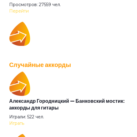
Просмотров: 27559 чел.
Горько
Перейти
Горючее
IOWA — Плохо танцевать: аккорды для гитары
Готика
Просмотров: 26037 чел.
Случайные аккорды
Перейти
Граница
Грязь
Александр Городницкий — Банковский мостик:
Валентин Стрыкало — Gay porn: аккорды для
аккорды для гитары
гитары
Гуру
Играли: 522 чел.
Просмотров: 25692 чел.
Играть
Перейти
Дверь в тёмную комнату