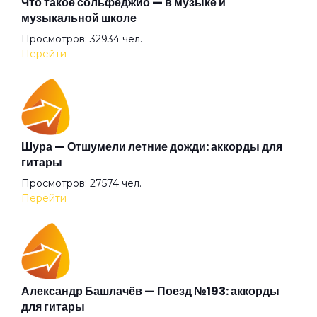
Что такое сольфеджио — в музыке и
музыкальной школе
Просмотров: 32934 чел.
Выживший
Перейти
Гагарин
Гарь
Шура — Отшумели летние дожди: аккорды для
гитары
Просмотров: 27574 чел.
Где ты?
Перейти
Голова-фонарь
Город
Александр Башлачёв — Поезд №193: аккорды
для гитары