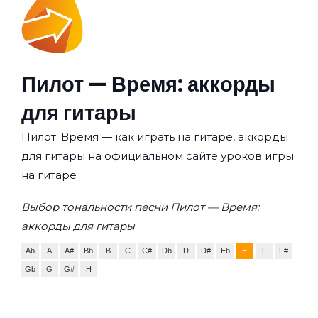
Пилот — Время: аккорды
для гитары
Пилот: Время — как играть на гитаре, аккорды
для гитары на официальном сайте уроков игры
на гитаре
Выбор тональности песни Пилот — Время:
аккорды для гитары
Ab
A
A#
Bb
B
C
C#
Db
D
D#
Eb
E
F
F#
Gb
G
G#
H