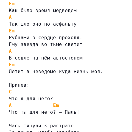
Em
Как было время медведем
A
Так шло оно по асфальту
Em
Рубцами в сердце проходя…
Ему звезда во тьме светит
A
В седле на нём автостопом
Em
Летит в неведомо куда жизнь моя.
Припев:
C
Что я для него?
A
Em
Что ты для него? – Пыль!
Часы тянули к растрате