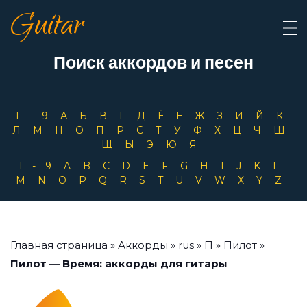
Guitar
Поиск аккордов и песен
1-9
А
Б
В
Г
Д
Ё
Е
Ж
З
И
Й
К
Л
М
Н
О
П
Р
С
Т
У
Ф
Х
Ц
Ч
Ш
Щ
Ы
Э
Ю
Я
1-9
A
B
C
D
E
F
G
H
I
J
K
L
M
N
O
P
Q
R
S
T
U
V
W
X
Y
Z
Главная страница
»
Аккорды
»
rus
»
П
»
Пилот
»
Пилот — Время: аккорды для гитары