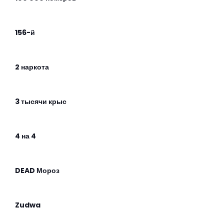
156-й
2 наркота
3 тысячи крыс
4 на 4
DEAD Мороз
Zudwa