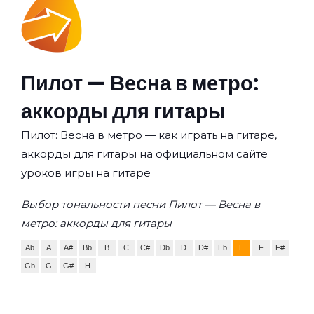
Пилот — Весна в метро:
аккорды для гитары
Пилот: Весна в метро — как играть на гитаре,
аккорды для гитары на официальном сайте
уроков игры на гитаре
Выбор тональности песни Пилот — Весна в
метро: аккорды для гитары
Ab
A
A#
Bb
B
C
C#
Db
D
D#
Eb
E
F
F#
Gb
G
G#
H