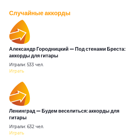
Просмотров: 26039 чел.
Случайные аккорды
Перейти
Граница
Грязь
Александр Городницкий — Под стенами Бреста:
Валентин Стрыкало — Gay porn: аккорды для
аккорды для гитары
гитары
Гуру
Играли: 533 чел.
Просмотров: 25695 чел.
Играть
Перейти
Дверь в тёмную комнату
Двор
Аккорды для начинающих играть на гитаре —
Ленинград — Будем веселиться: аккорды для
легкие и простые песни на гитаре
гитары
Просмотров: 23263 чел.
Девочка Весна
Играли: 632 чел.
Перейти
Играть