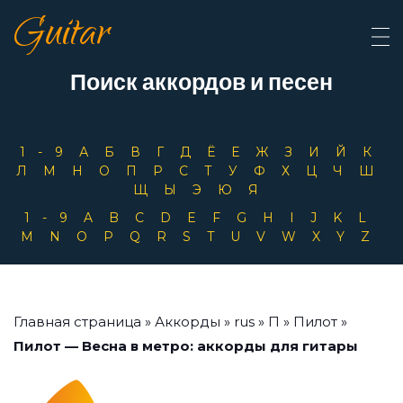
Guitar
Поиск аккордов и песен
1-9
А
Б
В
Г
Д
Ё
Е
Ж
З
И
Й
К
Л
М
Н
О
П
Р
С
Т
У
Ф
Х
Ц
Ч
Ш
Щ
Ы
Э
Ю
Я
1-9
A
B
C
D
E
F
G
H
I
J
K
L
M
N
O
P
Q
R
S
T
U
V
W
X
Y
Z
Главная страница
»
Аккорды
»
rus
»
П
»
Пилот
»
Пилот — Весна в метро: аккорды для гитары