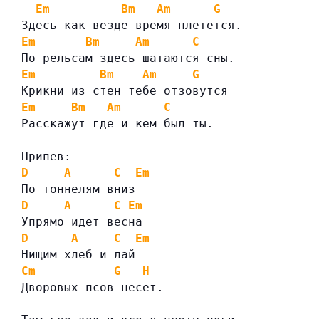
Em
Bm
Am
G
Здесь как везде время плетется.
Em
Bm
Am
C
По рельсам здесь шатаются сны.
Em
Bm
Am
G
Крикни из стен тебе отзовутся
Em
Bm
Am
C
Расскажут где и кем был ты.
Припев:
D
A
C
Em
По тоннелям вниз
D
A
C
Em
Упрямо идет весна
D
A
C
Em
Нищим хлеб и лай
Cm
G
H
Дворовых псов несет.