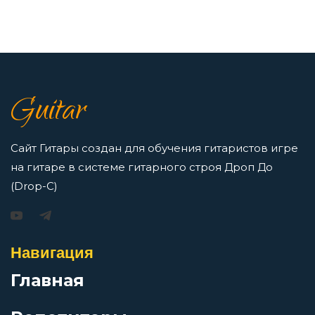
Депрессивная зима
7 нот в музыке: До, Ре, Ми, Фа, Соль, Ля, Си —
как освоить нотную грамоту новичкам
Деревенская
Просмотров: 16419 чел.
Guitar
Перейти
Джаз
Сайт Гитары создан для обучения гитаристов игре
на гитаре в системе гитарного строя Дроп До
Джедаи
(Drop-C)
Игорь Растеряев — Безрукавочка: аккорды для
гитары
Дитячая
Просмотров: 15194 чел.
Навигация
Перейти
До свидания
Главная