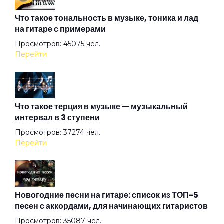
В аду
Что такое тональность в музыке, тоника и лад
на гитаре с примерами
Просмотров: 45075 чел.
В подвенечном
Перейти
Василиск
Что такое терция в музыке — музыкальный
интервал в 3 ступени
Вернемся в Питер
Просмотров: 37274 чел.
Перейти
Война
Волк
Новогодние песни на гитаре: список из ТОП-5
песен с аккордами, для начинающих гитаристов
Просмотров: 35087 чел.
Волчье лето