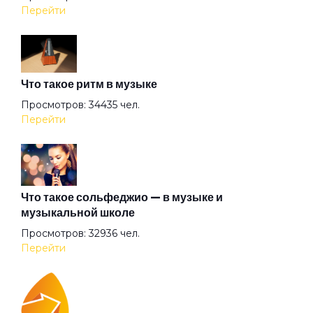
Перейти
Вольная птица
Что такое ритм в музыке
Ворона
Просмотров: 34435 чел.
Перейти
Время
Встретились на счастье
Что такое сольфеджио — в музыке и
музыкальной школе
Просмотров: 32936 чел.
Выживший
Перейти
Гагарин