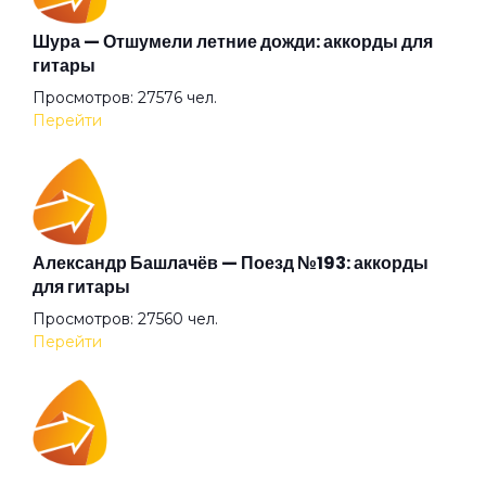
Гарь
Шура — Отшумели летние дожди: аккорды для
гитары
Просмотров: 27576 чел.
Где ты?
Перейти
Голова-фонарь
Город
Александр Башлачёв — Поезд №193: аккорды
для гитары
Просмотров: 27560 чел.
Горько
Перейти
Горючее
IOWA — Плохо танцевать: аккорды для гитары
Готика