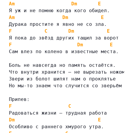
Am
Dm
E
Я уж и не помню когда кого обидел.
Am
Dm
E
Дурака простите я явно не со зла.
F
C
Dm
E
Я пока до звёзд других тащил за ворот
F
Dm
E
Сам влез по колено в известные места.
Боль не навсегда но память остаётся.
Что внутри хранится – не вырезать ножом.
Звери из болот шипят нам о проклятье
Но мы-то знаем что случится со зверьём по
Припев:
F
C
Радоваться жизни – трудная работа
Dm
E
Особливо с раннего хмурого утра.