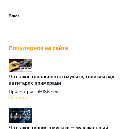
Блюз
Братишка
Популярное на сайте
Будильник
В аду
Что такое тональность в музыке, тоника и лад
на гитаре с примерами
Просмотров: 45088 чел.
В подвенечном
Перейти
Василиск
Что такое терция в музыке — музыкальный