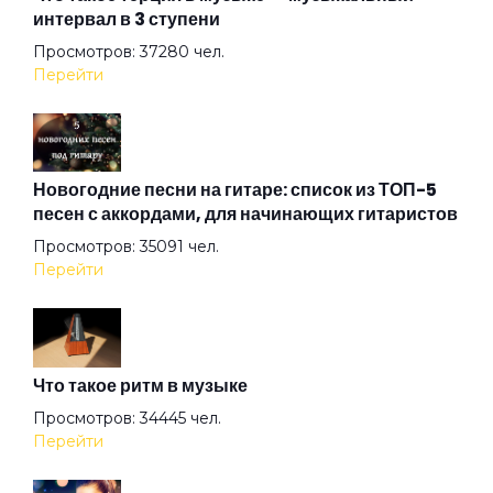
интервал в 3 ступени
Вернемся в Питер
Просмотров: 37280 чел.
Перейти
Весна в метро
Война
Новогодние песни на гитаре: список из ТОП-5
песен с аккордами, для начинающих гитаристов
Просмотров: 35091 чел.
Волк
Перейти
Волчье лето
Что такое ритм в музыке
Вольная птица
Просмотров: 34445 чел.
Перейти
Ворона