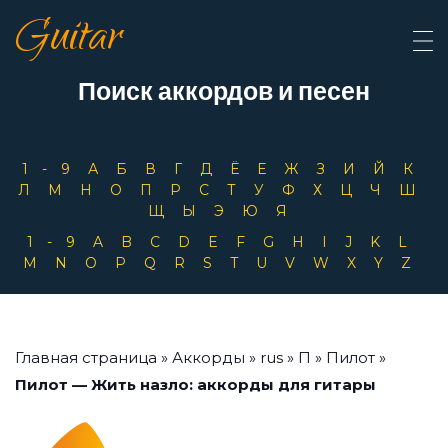
Guitar
Поиск аккордов и песен
1-9
А
Б
В
Г
Д
Ё
Е
Ж
З
И
Й
К
Л
М
Н
О
П
Р
С
Т
У
Ф
Х
Ц
Ч
Ш
Щ
Ы
Э
Ю
Я
1-9
A
B
C
D
E
F
G
H
I
J
K
L
M
N
O
P
Q
R
S
T
U
V
W
X
Y
Z
Главная страница
»
Аккорды
»
rus
»
П
»
Пилот
»
Пилот — Жить назло: аккорды для гитары