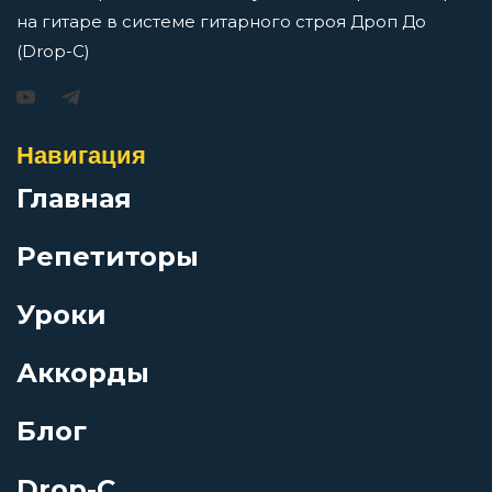
на гитаре в системе гитарного строя Дроп До
Джаз
(Drop-C)
Игорь Растеряев — Безрукавочка: аккорды для
гитары
Джедаи
Просмотров: 15195 чел.
Навигация
Перейти
Дитячая
Главная
Репетиторы
До свидания
АукцЫон — Возле меня: аккорды для гитары
Уроки
Добро пожаловать в ад
Просмотров: 10518 чел.
Перейти
Аккорды
Дожди
Блог
Дом на реке
Drop-C