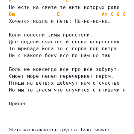
F
C
Но есть на свете те жить которых ради
Dm
E
Am
C
G
C
D
Хочется назло и петь: На-на-на-на…
Кони понесли зимы пролетели.
Две недели счастья и снова депрессняк.
То шрипада-йога то с горла пол-литра
Ни с какого боку всё по нам не так.
Боль не навсегда все про всё забудут.
Смоет море пепел перечеркнет пером.
Птицы на ветвях щебечут нам о счастье
Но мы-то знаем что случится с птицами пот
Припев
Жить назло аккорды группы
Пилот
можно