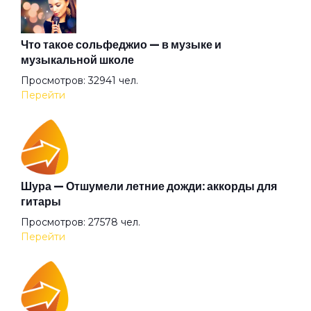
Время
Что такое сольфеджио — в музыке и
музыкальной школе
Просмотров: 32941 чел.
Встретились на счастье
Перейти
Выживший
Гагарин
Шура — Отшумели летние дожди: аккорды для
гитары
Просмотров: 27578 чел.
Гарь
Перейти
Где ты?