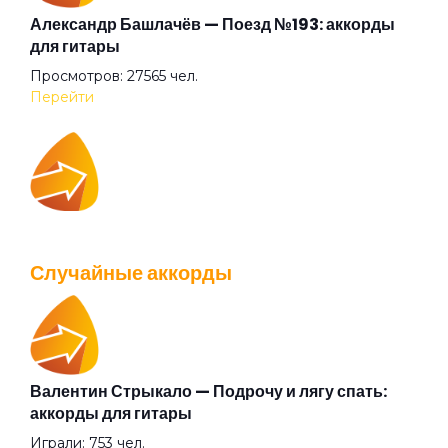
Голова-фонарь
Александр Башлачёв — Поезд №193: аккорды
для гитары
Просмотров: 27565 чел.
Город
Перейти
Горько
IOWA — Плохо танцевать: аккорды для гитары
Горючее
Просмотров: 26040 чел.
Случайные аккорды
Перейти
Готика
Граница
Валентин Стрыкало — Подрочу и лягу спать:
Валентин Стрыкало — Gay porn: аккорды для
аккорды для гитары
гитары
Грязь
Играли: 753 чел.