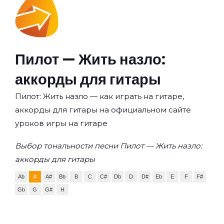
Пилот — Жить назло:
аккорды для гитары
Пилот: Жить назло — как играть на гитаре,
аккорды для гитары на официальном сайте
уроков игры на гитаре
Выбор тональности песни Пилот — Жить назло:
аккорды для гитары
Ab
A
A#
Bb
B
C
C#
Db
D
D#
Eb
E
F
F#
Gb
G
G#
H