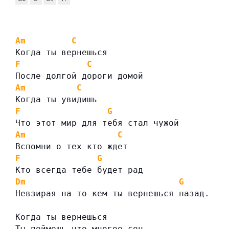
Am
C
Когда ты вернешься
F
C
После долгой дороги домой
Am
C
Когда ты увидишь
F
G
Что этот мир для тебя стал чужой
Am
C
Вспомни о тех кто ждет
F
G
Кто всегда тебе будет рад
Dm
G
Невзирая на то кем ты вернешься назад.
Когда ты вернешься
Ты поймешь что многое сон.