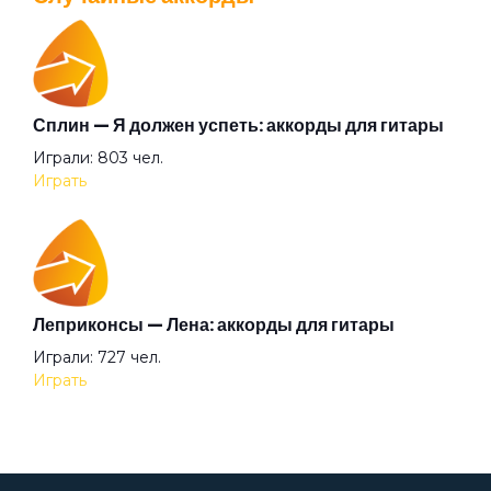
Перейти
Готика
Граница
Сплин — Я должен успеть: аккорды для гитары
Валентин Стрыкало — Gay porn: аккорды для
Играли: 803 чел.
гитары
Грязь
Играть
Просмотров: 25697 чел.
Перейти
Гуру
Леприконсы — Лена: аккорды для гитары
Дверь в тёмную комнату
Аккорды для начинающих играть на гитаре —
Играли: 727 чел.
легкие и простые песни на гитаре
Играть
Просмотров: 23269 чел.
Двор
Перейти
Девочка Весна