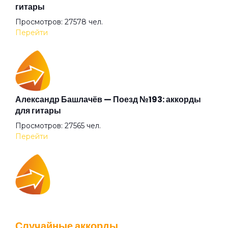
гитары
Просмотров: 27578 чел.
Гарь
Перейти
Где ты?
Голова-фонарь
Александр Башлачёв — Поезд №193: аккорды
для гитары
Просмотров: 27565 чел.
Город
Перейти
Горько
IOWA — Плохо танцевать: аккорды для гитары
Горючее
Просмотров: 26040 чел.
Случайные аккорды