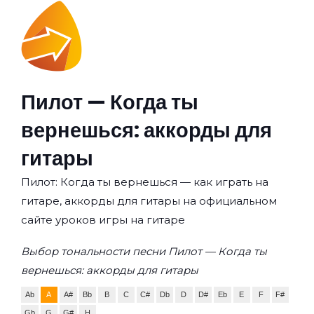
Пилот — Когда ты
вернешься: аккорды для
гитары
Пилот: Когда ты вернешься — как играть на
гитаре, аккорды для гитары на официальном
сайте уроков игры на гитаре
Выбор тональности песни Пилот — Когда ты
вернешься: аккорды для гитары
Ab
A
A#
Bb
B
C
C#
Db
D
D#
Eb
E
F
F#
Gb
G
G#
H