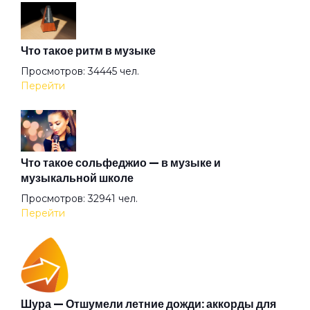
Волчье лето
Что такое ритм в музыке
Вольная птица
Просмотров: 34445 чел.
Перейти
Ворона
Время
Что такое сольфеджио — в музыке и
музыкальной школе
Просмотров: 32941 чел.
Встретились на счастье
Перейти
Выживший
Гагарин
Шура — Отшумели летние дожди: аккорды для