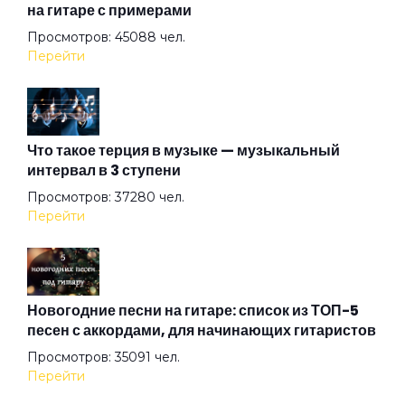
на гитаре с примерами
Просмотров: 45088 чел.
В подвенечном
Перейти
Василиск
Что такое терция в музыке — музыкальный
интервал в 3 ступени
Вернемся в Питер
Просмотров: 37280 чел.
Перейти
Весна в метро
Война
Новогодние песни на гитаре: список из ТОП-5
песен с аккордами, для начинающих гитаристов
Просмотров: 35091 чел.
Волк
Перейти