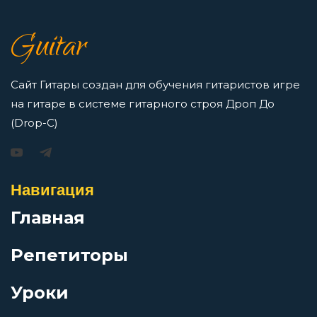
7 нот в музыке: До, Ре, Ми, Фа, Соль, Ля, Си —
Guitar
как освоить нотную грамоту новичкам
Депрессивная зима
Просмотров: 16422 чел.
Перейти
Сайт Гитары создан для обучения гитаристов игре
Деревенская
на гитаре в системе гитарного строя Дроп До
(Drop-C)
Джаз
Игорь Растеряев — Безрукавочка: аккорды для
гитары
Навигация
Джедаи
Просмотров: 15195 чел.
Главная
Перейти
Дитячая
Репетиторы
До свидания
Уроки
АукцЫон — Возле меня: аккорды для гитары