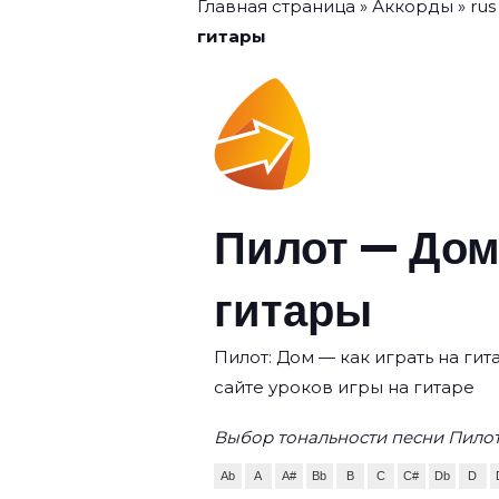
Главная страница
»
Аккорды
»
rus
гитары
Пилот — Дом
гитары
Пилот: Дом — как играть на ги
сайте уроков игры на гитаре
Выбор тональности песни Пилот
Ab
A
A#
Bb
B
C
C#
Db
D