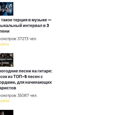
илиск
 такое терция в музыке —
немся в Питер
ыкальный интервал в 3
пени
на в метро
смотров: 37273 чел.
ейти
на
огодние песни на гитаре:
к
сок из ТОП-5 песен с
ордами, для начинающих
аристов
чье лето
смотров: 35087 чел.
ейти
ьная птица