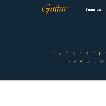
Guitar
Главная
1-9
А
Б
В
Г
Д
Ё
Е
1-9
A
B
C