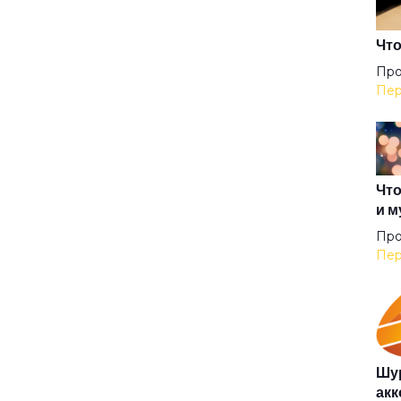
Вор
Что
Про
Пер
Вре
Вст
Что
и м
Вы
Про
Пер
Гаг
Гар
Шур
акк