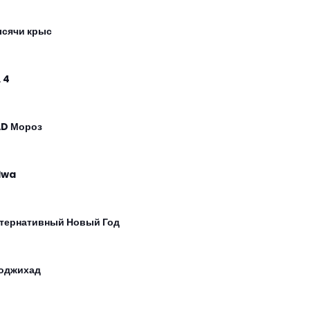
ысячи крыс
 4
D Мороз
dwa
тернативный Новый Год
оджихад