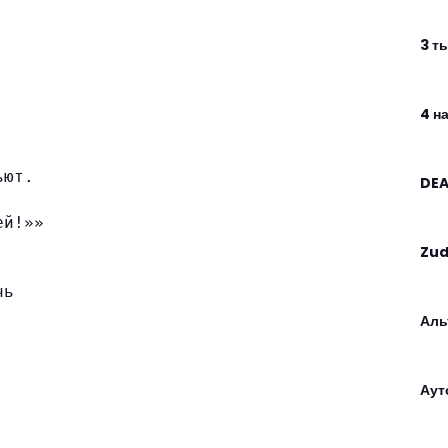
3 т
4 на
ьют.
DEA
ей!»»
Zu
чь
Аль
Аут