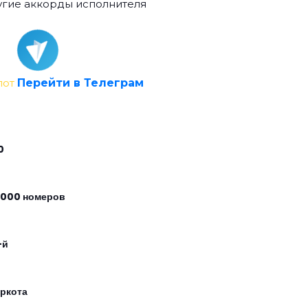
гие аккорды исполнителя
лот
Перейти в Телеграм
0
 000 номеров
-й
аркота