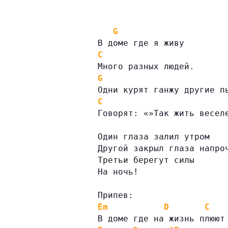
G
В доме где я живу
C
Много разных людей.
G
Одни курят ганжу другие п
C
Говорят: «»Так жить весел
Один глаза залил утром
Другой закрыл глаза напро
Третьи берегут силы
На ночь!
Припев:
Em
D
C
В доме где на жизнь плюют