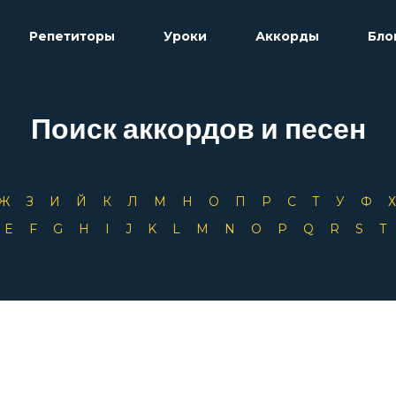
Репетиторы
Уроки
Аккорды
Бло
Поиск аккордов и песен
Ж
З
И
Й
К
Л
М
Н
О
П
Р
С
Т
У
Ф
D
E
F
G
H
I
J
K
L
M
N
O
P
Q
R
S