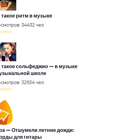
она
 такое ритм в музыке
смотров: 34432 чел.
ейти
мя
ретились на счастье
 такое сольфеджио — в музыке
узыкальной школе
живший
смотров: 32934 чел.
ейти
арин
ь
а — Отшумели летние дожди:
орды для гитары