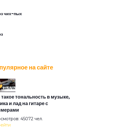
з чих-пых
юз
тишка
пулярное на сайте
ильник
ду
 такое тональность в музыке,
ика и лад на гитаре с
имерами
одвенечном
смотров: 45072 чел.
ейти