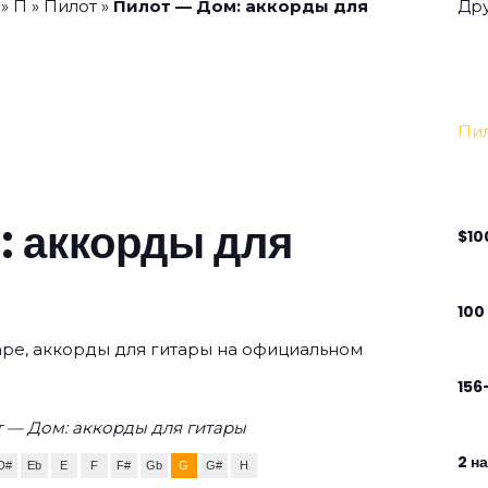
»
П
»
Пилот
»
Пилот — Дом: аккорды для
Дру
Пи
: аккорды для
$10
100
таре, аккорды для гитары на официальном
156
 — Дом: аккорды для гитары
2 н
D#
Eb
E
F
F#
Gb
G
G#
H