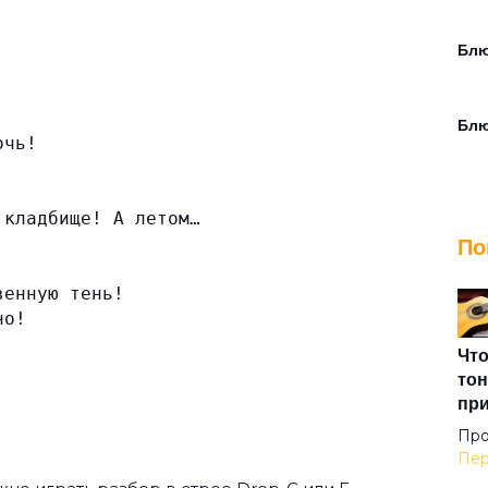
Блю
Бл
очь!
!
Бра
 кладбище! А летом…
По
Буд
венную тень!
но!
В а
Что
тон
пр
В п
Про
Пер