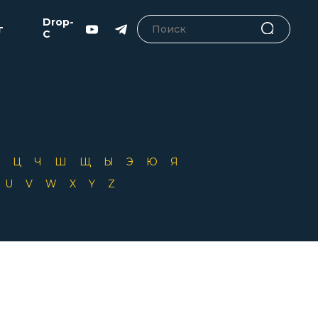
Drop-
г
C
Х
Ц
Ч
Ш
Щ
Ы
Э
Ю
Я
T
U
V
W
X
Y
Z