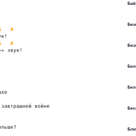
Бай
Без
G
A
ук!
G
A
Без
»» звук!
Бел
Бел
ахе
 завтрашней войне
Бе
ольше?
Блю