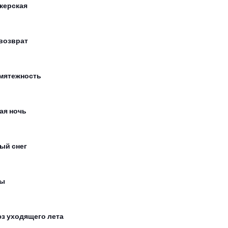
керская
возврат
мятежность
ая ночь
ый снег
сы
з уходящего лета