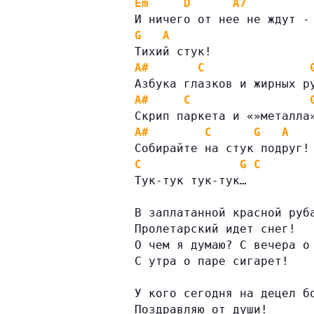
Em
D
A7
И ничего от нее не ждут -
G
A
Тихий стук!
A#
C
Азбука глазков и жирных р
A#
C
Скрип паркета и «»металла
A#
C
G
A
Собирайте на стук подруг!
C
G
C
Тук-тук тук-тук…
В заплатанной красной руб
Пролетарский идет снег!
О чем я думаю? С вечера о
С утра о паре сигарет!
У кого сегодня на децел б
Поздравляю от души!