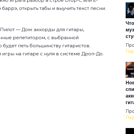
но играть разбор в строе Drop-C или E-
Вас
з баррэ, открыть табы и выучить текст песни.
Что
Вер
муз
Пилот — Дом: аккорды для гитары,
сту
нные репетитором, с выбранной
Вес
Про
о будет петь большинству гитаристов.
Пер
 игры на гитаре с нуля
в системе Дроп-До.
Вой
Нов
Вол
спи
акк
гит
Вол
Про
Пер
Вол