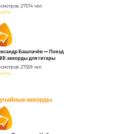
 ты?
смотров: 27574 чел.
ейти
ова-фонарь
од
ксандр Башлачёв — Поезд
3: аккорды для гитары
ько
смотров: 27559 чел.
ейти
ючее
учайные аккорды
ика
A — Плохо танцевать: аккорды
 гитары
ница
смотров: 26037 чел.