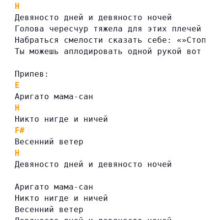
H
Девяносто дней и девяносто ночей
Голова чересчур тяжела для этих плечей
Набраться смелости сказать себе: «»Стоп!»
Ты можешь аплодировать одной рукой вот та
Припев:
E
Аригато мама-сан
H
Никто нигде и ничей
F#
Весенний ветер
H
Девяносто дней и девяносто ночей
Аригато мама-сан
Никто нигде и ничей
Весенний ветер