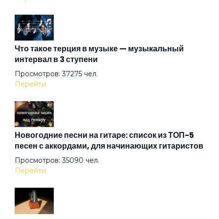
The Time
Что такое терция в музыке — музыкальный
интервал в 3 ступени
The Wind
Просмотров: 37275 чел.
Перейти
Under The Good Sun
Up In Smoke
Новогодние песни на гитаре: список из ТОП-5
песен с аккордами, для начинающих гитаристов
Просмотров: 35090 чел.
Winter
Перейти
XXII-й век