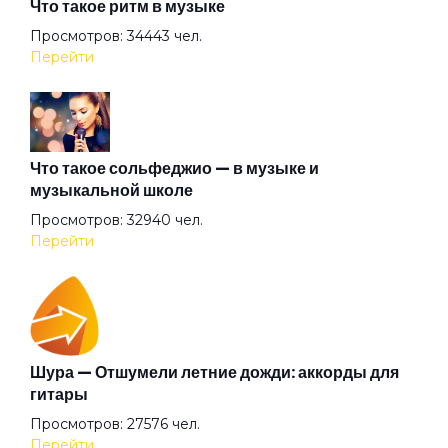
Что такое ритм в музыке
Аделаида
Просмотров: 34443 чел.
Перейти
Акуна матата
Альтернатива
Что такое сольфеджио — в музыке и
музыкальной школе
Просмотров: 32940 чел.
Ангел всенародного похмелья
Перейти
Ангел дождя
Ангел
Шура — Отшумели летние дожди: аккорды для
гитары
Просмотров: 27576 чел.
Анютины глазки
Перейти