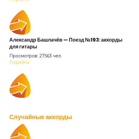
Апокриф
Аристократ
Александр Башлачёв — Поезд №193: аккорды
для гитары
Просмотров: 27563 чел.
Ария Казанского зверя
Перейти
Ария шузни
IOWA — Плохо танцевать: аккорды для гитары
Афанасий Никитин буги
Просмотров: 26039 чел.
Случайные аккорды
Перейти
Бабушки