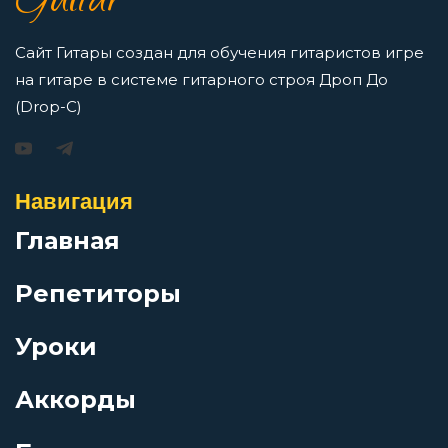
Guitar
Просмотров: 16421 чел.
Перейти
Сайт Гитары создан для обучения гитаристов игре
Бессмертная сестра Хо
на гитаре в системе гитарного строя Дроп До
(Drop-C)
Блюз во имя ночи
Игорь Растеряев — Безрукавочка: аккорды для
гитары
Навигация
Блюз диких людей (Иди туда
Просмотров: 15194 чел.
Главная
Перейти
Блюз для Кита
Репетиторы
Блюз НТР
Уроки
АукцЫон — Возле меня: аккорды для гитары
Аккорды
Блюз простого человека
Просмотров: 10504 чел.
Перейти