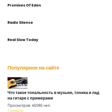
Promises Of Eden
Radio Silence
Real Slow Today
Stella Maris
Популярное на сайте
That Voice Again
The Angel Calling
Что такое тональность в музыке, тоника и лад
на гитаре с примерами
Просмотров: 45085 чел.
The Postcard
Перейти