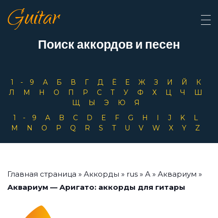
Guitar
Поиск аккордов и песен
1-9
А
Б
В
Г
Д
Ё
Е
Ж
З
И
Й
К
Л
М
Н
О
П
Р
С
Т
У
Ф
Х
Ц
Ч
Ш
Щ
Ы
Э
Ю
Я
1-9
A
B
C
D
E
F
G
H
I
J
K
L
M
N
O
P
Q
R
S
T
U
V
W
X
Y
Z
Главная страница
»
Аккорды
»
rus
»
А
»
Аквариум
»
Аквариум — Аригато: аккорды для гитары