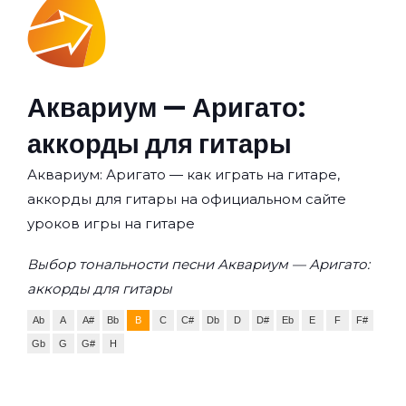
Аквариум — Аригато:
аккорды для гитары
Аквариум: Аригато — как играть на гитаре,
аккорды для гитары на официальном сайте
уроков игры на гитаре
Выбор тональности песни Аквариум — Аригато:
аккорды для гитары
Ab
A
A#
Bb
B
C
C#
Db
D
D#
Eb
E
F
F#
Gb
G
G#
H