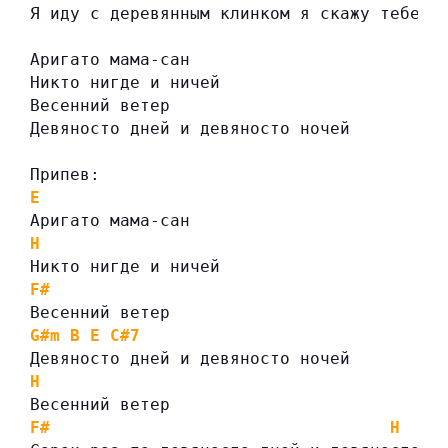
Я иду с деревянным клинком я скажу тебе: 
Аригато мама-сан
Никто нигде и ничей
Весенний ветер
Девяносто дней и девяносто ночей
Припев:
E
Аригато мама-сан
H
Никто нигде и ничей
F#
Весенний ветер
G#m
B
E
C#7
Девяносто дней и девяносто ночей
H
Весенний ветер
F#
H