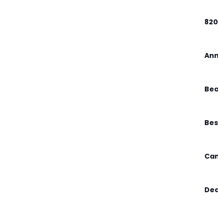
82
Ann
Bea
.
Bes
Can
Dea