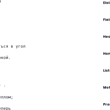
ы
Elo
Fie
Hea
ться в угол
Hom
окой.
Lis
т -
Mo
еплом;
Pro
еперь