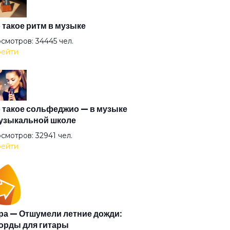
на матата
 такое ритм в музыке
смотров: 34445 чел.
ейти
тернатива
ел всенародного похмелья
 такое сольфеджио — в музыке
узыкальной школе
ел дождя
смотров: 32941 чел.
ейти
ел
тины глазки
а — Отшумели летние дожди:
орды для гитары