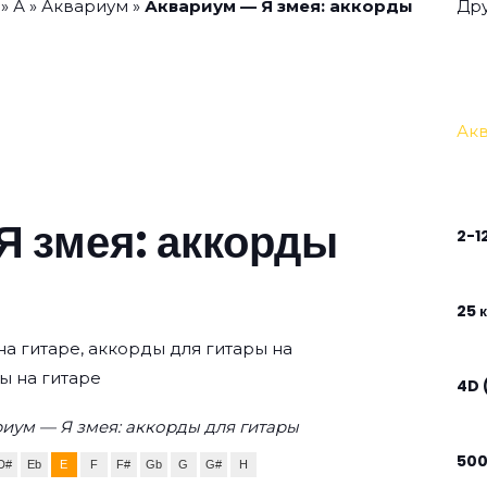
»
А
»
Аквариум
»
Аквариум — Я змея: аккорды
Дру
Ак
Я змея: аккорды
2-1
25 к
на гитаре, аккорды для гитары на
ы на гитаре
4D 
иум — Я змея: аккорды для гитары
50
D#
Eb
E
F
F#
Gb
G
G#
H