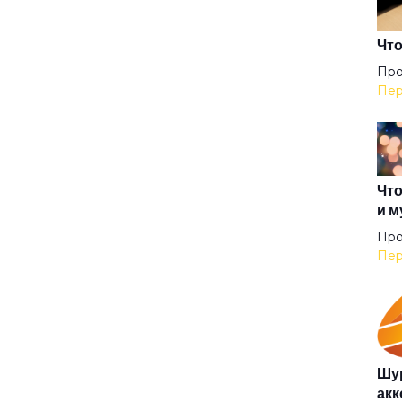
Аку
Что
Про
Пер
Аль
Анг
Что
и м
Анг
Про
Пер
Анг
Аню
Шур
акк