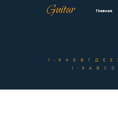
Guitar
Главная
1-9
А
Б
В
Г
Д
Ё
Е
1-9
A
B
C