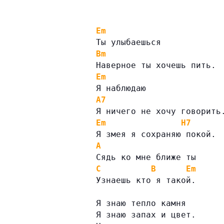
Em
Ты улыбаешься
Bm
Наверное ты хочешь пить.
Em
Я наблюдаю
A7
Я ничего не хочу говорить
Em
H7
Я змея я сохраняю покой.
A
Сядь ко мне ближе ты
C
B
Em
Узнаешь кто я такой.
Я знаю тепло камня
Я знаю запах и цвет.