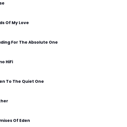
ise
lds Of My Love
ding For The Absolute One
o HiFi
ten To The Quiet One
ther
mises Of Eden