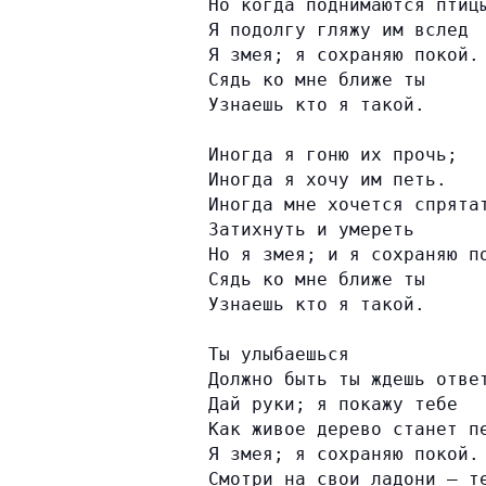
Но когда поднимаются птиц
Я подолгу гляжу им вслед
Я змея; я сохраняю покой.
Сядь ко мне ближе ты
Узнаешь кто я такой.
Иногда я гоню их прочь;
Иногда я хочу им петь.
Иногда мне хочется спрята
Затихнуть и умереть
Но я змея; и я сохраняю п
Сядь ко мне ближе ты
Узнаешь кто я такой.
Ты улыбаешься
Должно быть ты ждешь отве
Дай руки; я покажу тебе
Как живое дерево станет п
Я змея; я сохраняю покой.
Смотри на свои ладони — т