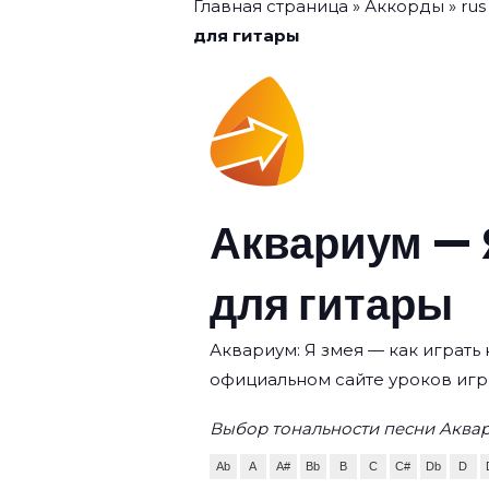
Главная страница
»
Аккорды
»
rus
для гитары
Аквариум — 
для гитары
Аквариум: Я змея — как играть 
официальном сайте уроков игр
Выбор тональности песни Аквар
Ab
A
A#
Bb
B
C
C#
Db
D