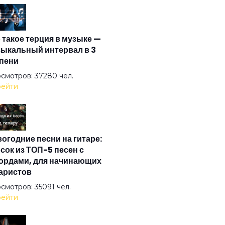
 Time
 такое терция в музыке —
 Wind
ыкальный интервал в 3
пени
er The Good Sun
смотров: 37280 чел.
ейти
In Smoke
огодние песни на гитаре:
ter
сок из ТОП-5 песен с
ордами, для начинающих
аристов
I-й век
смотров: 35091 чел.
ейти
лаида