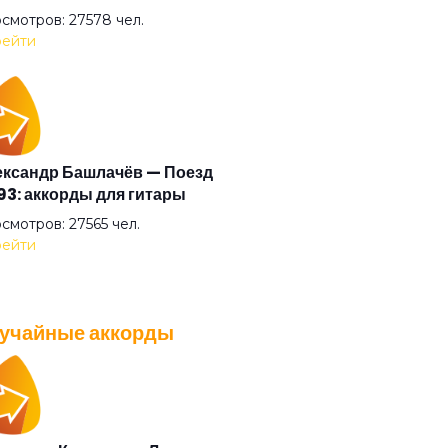
криф
смотров: 27578 чел.
ейти
гато
стократ
ксандр Башлачёв — Поезд
3: аккорды для гитары
я Казанского зверя
смотров: 27565 чел.
ейти
я шузни
учайные аккорды
насий Никитин буги
A — Плохо танцевать: аккорды
 гитары
ушки
смотров: 26040 чел.