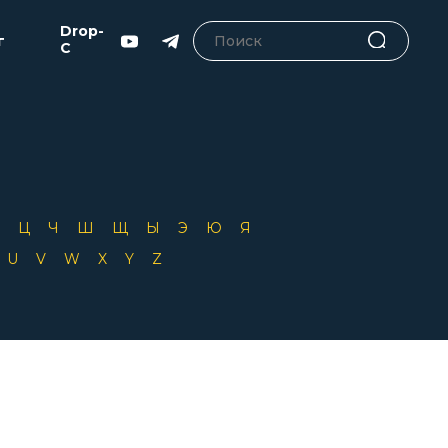
Drop-
г
C
Х
Ц
Ч
Ш
Щ
Ы
Э
Ю
Я
T
U
V
W
X
Y
Z