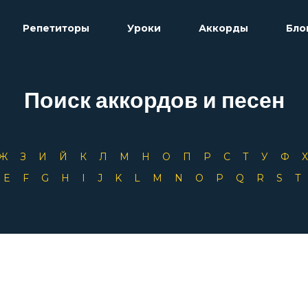
Репетиторы
Уроки
Аккорды
Бло
Поиск аккордов и песен
Ж
З
И
Й
К
Л
М
Н
О
П
Р
С
Т
У
Ф
D
E
F
G
H
I
J
K
L
M
N
O
P
Q
R
S