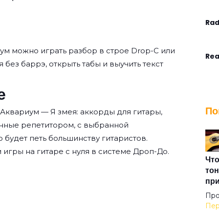
Rad
ум
можно играть разбор в строе Drop-C или
Rea
ея без баррэ, открыть табы и выучить текст
е
Ste
По
Аквариум — Я змея: аккорды для гитары,
Tha
нные репетитором, с выбранной
о будет петь большинству гитаристов.
 игры на гитаре с нуля
в системе Дроп-До.
The
Что
тон
пр
The
Про
Пер