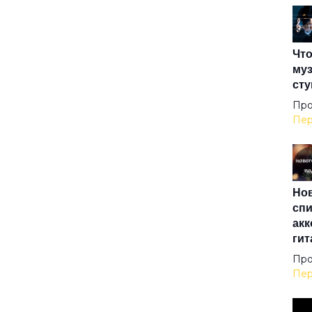
The
Что
The
муз
сту
Und
Про
Пер
Up 
Нов
Win
спи
акк
гит
XXI
Про
Пер
Аде