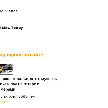
io Silence
l Slow Today
lla Maris
пулярное на сайте
t Voice Again
 Angel Calling
 такое тональность в музыке,
ика и лад на гитаре с
имерами
 Postcard
смотров: 45088 чел.
ейти