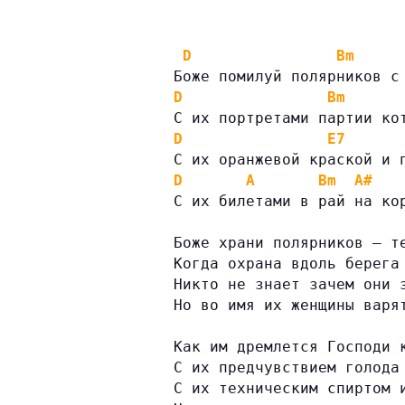
D
Bm
Боже помилуй полярников с
D
Bm
С их портретами партии ко
D
E7
С их оранжевой краской и 
D
A
Bm
A#
С их билетами в рай на ко
Боже храни полярников — т
Когда охрана вдоль берега
Никто не знает зачем они 
Но во имя их женщины варя
Как им дремлется Господи 
С их предчувствием голода
С их техническим спиртом 