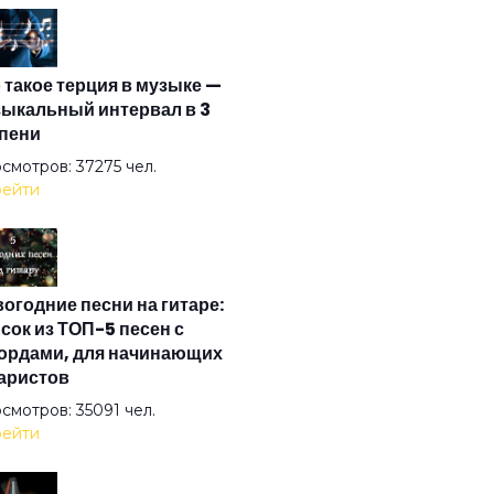
 Time
 такое терция в музыке —
 Wind
ыкальный интервал в 3
пени
er The Good Sun
смотров: 37275 чел.
ейти
In Smoke
огодние песни на гитаре:
ter
сок из ТОП-5 песен с
ордами, для начинающих
аристов
I-й век
смотров: 35091 чел.
ейти
лаида