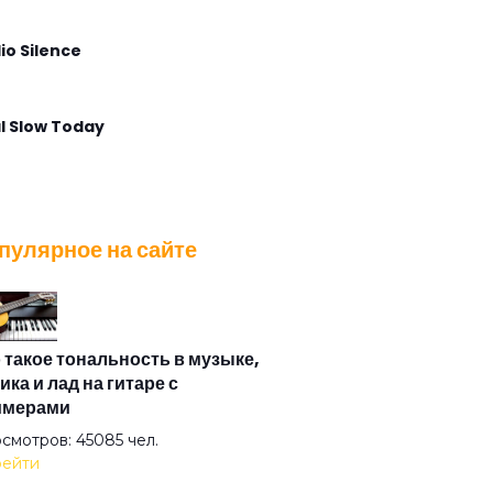
io Silence
l Slow Today
lla Maris
пулярное на сайте
t Voice Again
 Angel Calling
 такое тональность в музыке,
ика и лад на гитаре с
имерами
 Postcard
смотров: 45085 чел.
ейти