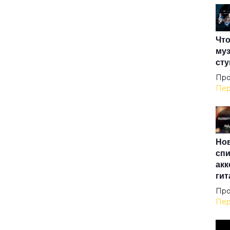
The
Что
The
муз
сту
Und
Про
Пер
Up 
Нов
Win
спи
акк
гит
XXI
Про
Пер
Аде