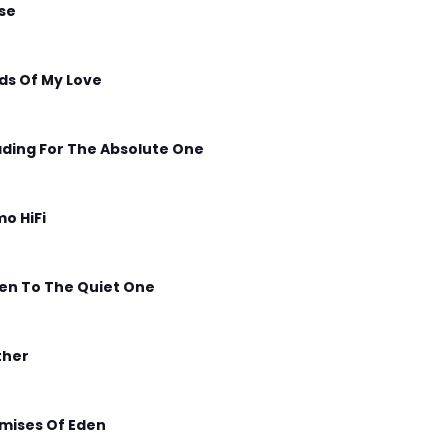
ise
lds Of My Love
ding For The Absolute One
o HiFi
ten To The Quiet One
ther
mises Of Eden