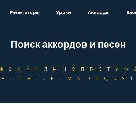
Репетиторы
Уроки
Аккорды
Бло
Поиск аккордов и песен
Ж
З
И
Й
К
Л
М
Н
О
П
Р
С
Т
У
Ф
D
E
F
G
H
I
J
K
L
M
N
O
P
Q
R
S