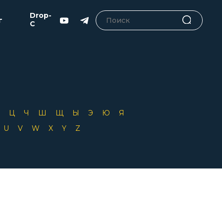
Drop-
г
C
Х
Ц
Ч
Ш
Щ
Ы
Э
Ю
Я
T
U
V
W
X
Y
Z