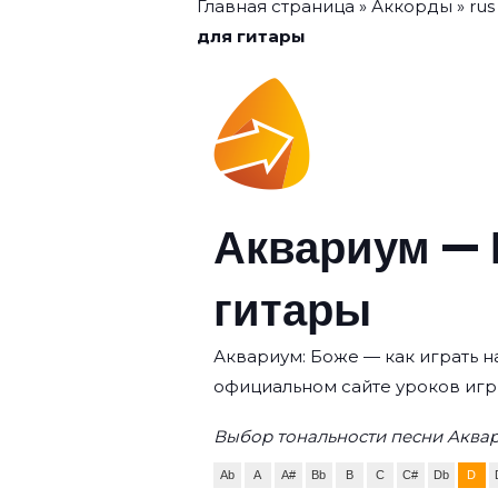
Главная страница
»
Аккорды
»
rus
для гитары
Аквариум — 
гитары
Аквариум: Боже — как играть н
официальном сайте уроков игр
Выбор тональности песни Аквар
Ab
A
A#
Bb
B
C
C#
Db
D