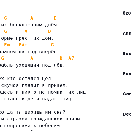
82
G
A
D
 их бесконечным днём
G
A
D
Ann
торые греют их дом.
Em
F#m
G
планом на год вперёд
Bea
G
A
D
A7
рабль уходящий под лёд.
Bes
ех кто остался цел
 скучая глядит в прицел.
здесь и никто не помнит их лиц
Can
т сталь и дети падают ниц.
когда ты даришь им сны?
Dea
 и страхом гражданской войны
и вопросами к небесам