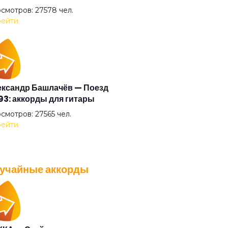
криф
смотров: 27578 чел.
ейти
гато
стократ
ксандр Башлачёв — Поезд
3: аккорды для гитары
я Казанского зверя
смотров: 27565 чел.
ейти
я шузни
учайные аккорды
насий Никитин буги
A — Плохо танцевать: аккорды
 гитары
ушки
смотров: 26040 чел.