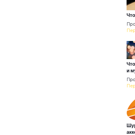
Аку
Что
Про
Пер
Аль
Анг
Что
и м
Анг
Про
Пер
Анг
Аню
Шур
акк