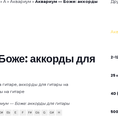
»
А
»
Аквариум
»
Аквариум — Боже: аккорды
Дру
Ак
Боже: аккорды для
2-1
25 к
а гитаре, аккорды для гитары на
ы на гитаре
4D 
иум — Боже: аккорды для гитары
50
D#
Eb
E
F
F#
Gb
G
G#
H