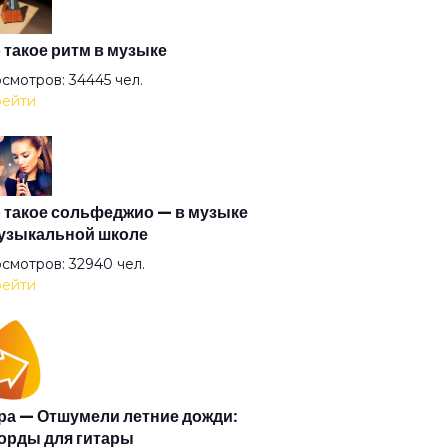
на матата
 такое ритм в музыке
смотров: 34445 чел.
ейти
тернатива
ел всенародного похмелья
 такое сольфеджио — в музыке
узыкальной школе
ел дождя
смотров: 32940 чел.
ейти
ел
тины глазки
а — Отшумели летние дожди:
орды для гитары