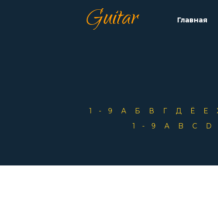
Guitar
Главная
1-9
А
Б
В
Г
Д
Ё
Е
1-9
A
B
C