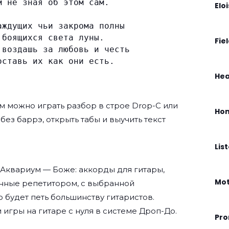
м не зная об этом сам.
Elo
аждущих чьи закрома полны
 боящихся света луны.
Fie
 воздашь за любовь и честь
оставь их как они есть.
Hea
м
можно играть разбор в строе Drop-C или
Hom
 без баррэ, открыть табы и выучить текст
Lis
 Аквариум — Боже: аккорды для гитары,
Mo
нные репетитором, с выбранной
о будет петь большинству гитаристов.
 игры на гитаре с нуля
в системе Дроп-До.
Pro