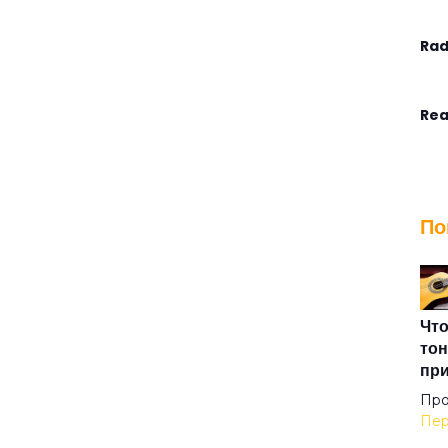
Rad
Rea
Ste
По
Tha
The
Что
тон
пр
The
Про
Пер