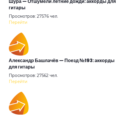
Шура — Отшумели летние дожди: аккорды для
гитары
Просмотров: 27576 чел.
Анютины глазки
Перейти
Апокриф
Аригато
Александр Башлачёв — Поезд №193: аккорды
для гитары
Просмотров: 27562 чел.
Аристократ
Перейти
Ария Казанского зверя
IOWA — Плохо танцевать: аккорды для гитары
Ария шузни
Просмотров: 26039 чел.