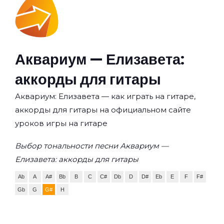
Аквариум — Елизавета:
аккорды для гитары
Аквариум: Елизавета — как играть на гитаре,
аккорды для гитары на официальном сайте
уроков игры на гитаре
Выбор тональности песни Аквариум —
Елизавета: аккорды для гитары
Ab
A
A#
Bb
B
C
C#
Db
D
D#
Eb
E
F
F#
Gb
G
G#
H