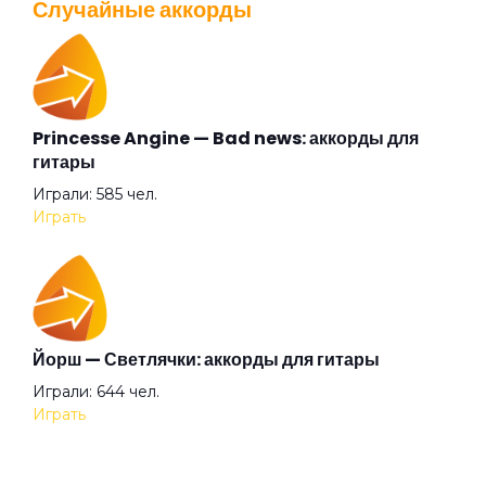
Случайные аккорды
Перейти
Афанасий Никитин буги
Бабушки
Princesse Angine — Bad news: аккорды для
Валентин Стрыкало — Gay porn: аккорды для
гитары
гитары
Баста Раста
Играли: 585 чел.
Просмотров: 25696 чел.
Играть
Перейти
Бег
Без женщин
Аккорды для начинающих играть на гитаре —
Йорш — Светлячки: аккорды для гитары
легкие и простые песни на гитаре
Играли: 644 чел.
Просмотров: 23263 чел.
Без названия
Играть
Перейти