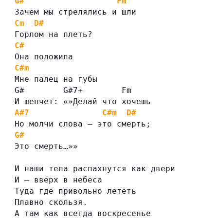
G#
Fm
Зачем мы стрелялись и шли
Cm
D#
Горлом на плеть?
C#
Она положила
C#m
Мне палец на губы
G#        G#7+        Fm
И шепчет: «»Делай что хочешь
A#7
C#m
D#
Но молчи слова — это смерть;
G#
Это смерть…»»
И наши тела распахнутся как двери
И — вверх в небеса
Туда где привольно лететь
Плавно скользя.
А там как всегда воскресенье