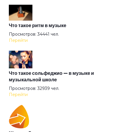
XXII-й век
Что такое ритм в музыке
Аделаида
Просмотров: 34441 чел.
Перейти
Акуна матата
Альтернатива
Что такое сольфеджио — в музыке и
музыкальной школе
Просмотров: 32939 чел.
Ангел всенародного похмелья
Перейти
Ангел дождя
Ангел