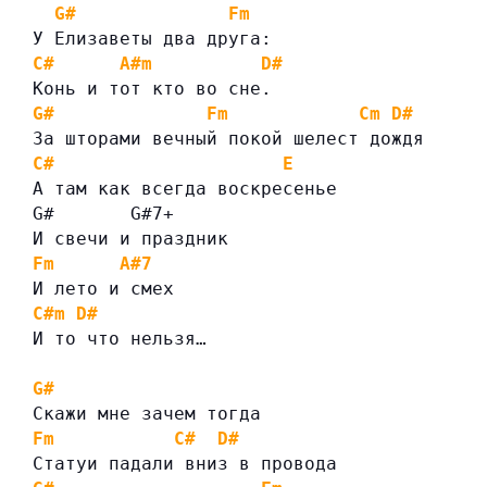
G#
Fm
У Елизаветы два друга:
C#
A#m
D#
Конь и тот кто во сне.
G#
Fm
Cm
D#
За шторами вечный покой шелест дождя
C#
E
А там как всегда воскресенье
G#       G#7+
И свечи и праздник
Fm
A#7
И лето и смех
C#m
D#
И то что нельзя…
G#
Скажи мне зачем тогда
Fm
C#
D#
Статуи падали вниз в провода