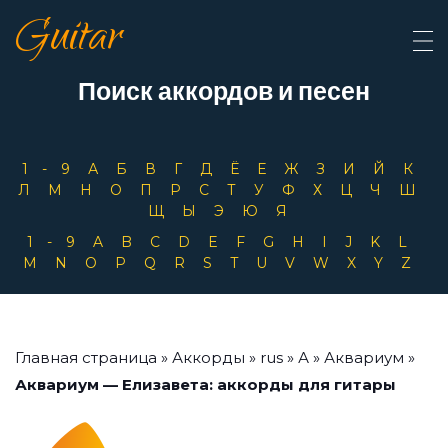
Guitar
Поиск аккордов и песен
1-9
А
Б
В
Г
Д
Ё
Е
Ж
З
И
Й
К
Л
М
Н
О
П
Р
С
Т
У
Ф
Х
Ц
Ч
Ш
Щ
Ы
Э
Ю
Я
1-9
A
B
C
D
E
F
G
H
I
J
K
L
M
N
O
P
Q
R
S
T
U
V
W
X
Y
Z
Главная страница
»
Аккорды
»
rus
»
А
»
Аквариум
»
Аквариум — Елизавета: аккорды для гитары