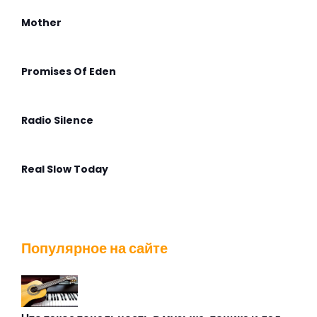
Mother
Promises Of Eden
Radio Silence
Real Slow Today
Stella Maris
Популярное на сайте
That Voice Again
The Angel Calling