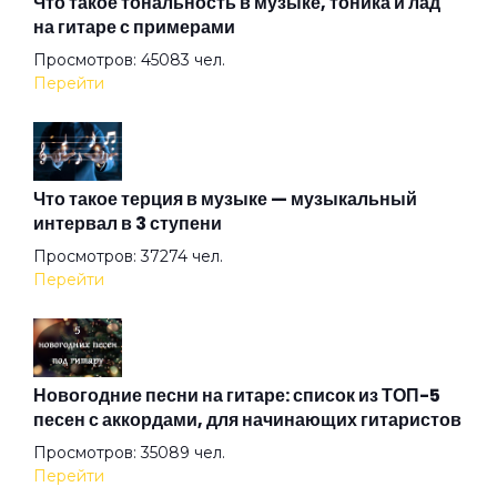
Что такое тональность в музыке, тоника и лад
на гитаре с примерами
Просмотров: 45083 чел.
The Postcard
Перейти
The Time
Что такое терция в музыке — музыкальный
интервал в 3 ступени
The Wind
Просмотров: 37274 чел.
Перейти
Under The Good Sun
Up In Smoke
Новогодние песни на гитаре: список из ТОП-5
песен с аккордами, для начинающих гитаристов
Просмотров: 35089 чел.
Winter
Перейти