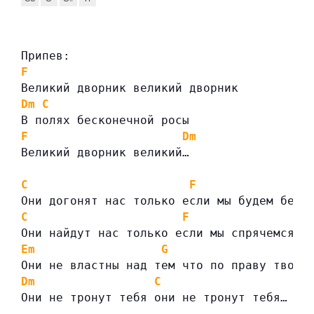
Припев:
F
Великий дворник великий дворник
Dm
C
В полях бесконечной росы
F
Dm
Великий дворник великий…
C
F
Они догонят нас только если мы будем бежа
C
F
Они найдут нас только если мы спрячемся в
Em
G
Они не властны над тем что по праву твое
Dm
C
Они не тронут тебя они не тронут тебя…