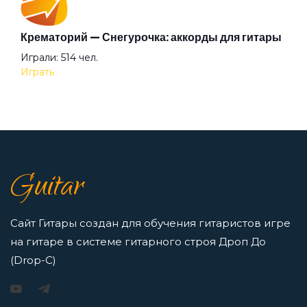
Крематорий — Снегурочка: аккорды для гитары
Без женщин
Аккорды для начинающих играть на гитаре —
Играли: 514 чел.
легкие и простые песни на гитаре
Играть
Просмотров: 23259 чел.
Без названия
Перейти
Белая
7 нот в музыке: До, Ре, Ми, Фа, Соль, Ля, Си —
Guitar
как освоить нотную грамоту новичкам
Белое reggae
Просмотров: 16416 чел.
Перейти
Сайт Гитары создан для обучения гитаристов игре
Береги свой хой
на гитаре в системе гитарного строя Дроп До
(Drop-C)
Бессмертная сестра Хо
Игорь Растеряев — Безрукавочка: аккорды для