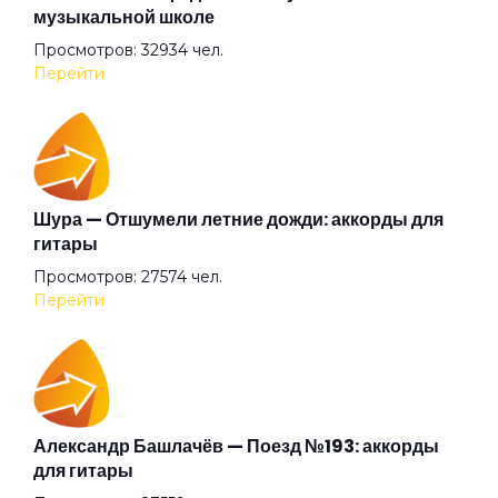
музыкальной школе
Просмотров: 32934 чел.
Ангел всенародного похмелья
Перейти
Ангел дождя
Ангел
Шура — Отшумели летние дожди: аккорды для
гитары
Просмотров: 27574 чел.
Анютины глазки
Перейти
Апокриф
Аригато
Александр Башлачёв — Поезд №193: аккорды
для гитары