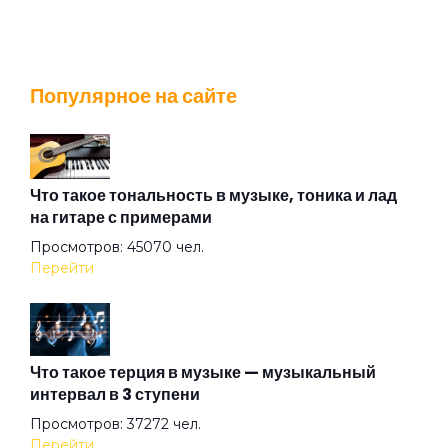
Stella Maris
Популярное на сайте
That Voice Again
The Angel Calling
Что такое тональность в музыке, тоника и лад
на гитаре с примерами
Просмотров: 45070 чел.
The Postcard
Перейти
The Time
Что такое терция в музыке — музыкальный
интервал в 3 ступени
The Wind
Просмотров: 37272 чел.
Перейти