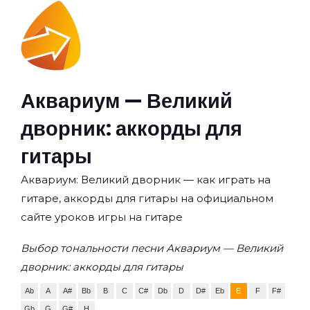
Аквариум — Великий
дворник: аккорды для
гитары
Аквариум: Великий дворник — как играть на
гитаре, аккорды для гитары на официальном
сайте уроков игры на гитаре
Выбор тональности песни Аквариум — Великий
дворник: аккорды для гитары
Ab
A
A#
Bb
B
C
C#
Db
D
D#
Eb
E
F
F#
Gb
G
G#
H