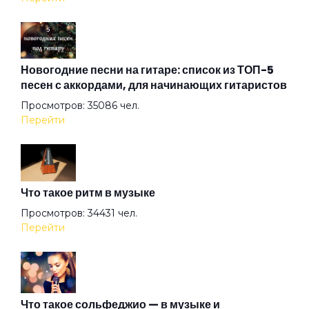
Under The Good Sun
Up In Smoke
Новогодние песни на гитаре: список из ТОП-5
песен с аккордами, для начинающих гитаристов
Просмотров: 35086 чел.
Winter
Перейти
XXII-й век
Что такое ритм в музыке
Аделаида
Просмотров: 34431 чел.
Перейти
Акуна матата
Альтернатива
Что такое сольфеджио — в музыке и