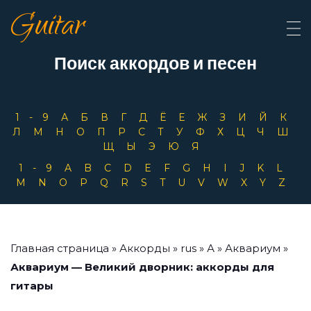
Guitar
Поиск аккордов и песен
1-9
А
Б
В
Г
Д
Ё
Е
Ж
З
И
Й
К
Л
М
Н
О
П
Р
С
Т
У
Ф
Х
Ц
Ч
Ш
Щ
Ы
Э
Ю
Я
1-9
A
B
C
D
E
F
G
H
I
J
K
L
M
N
O
P
Q
R
S
T
U
V
W
X
Y
Z
Главная страница
»
Аккорды
»
rus
»
А
»
Аквариум
»
Аквариум — Великий дворник: аккорды для
гитары