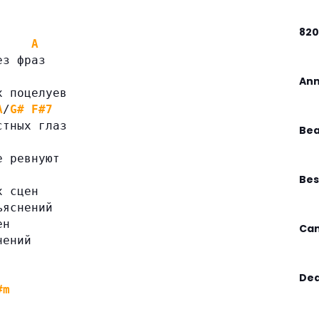
82
A
ез фраз
Ann
х поцелуев
A
/
G#
F#7
стных глаз
Bea
е ревнуют
Bes
х сцен
ъяснений
ен
Can
нений
Dea
#m