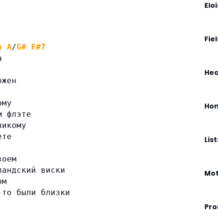
Elo
Fie
A
A
/
G#
F#7
а
Hea
ожен
ому
Hom
м флэте
никому
ете
Lis
воем
ландский виски
Mo
ом
-то были близки
Pro