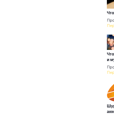
Аку
Что
Про
Пер
Аль
Анг
Что
и м
Анг
Про
Пер
Анг
Аню
Шур
акк