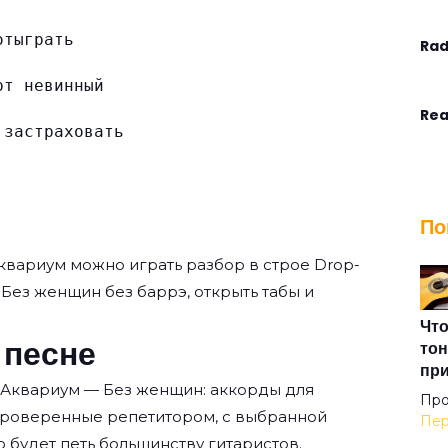
отыграть
Rad
рт невинный
Rea
 застраховать
Ste
По
Tha
квариум
можно играть разбор в строе Drop-
ть Без женщин без баррэ, открыть табы и
The
Что
 песне
тон
пр
 Аквариум — Без женщин: аккорды для
The
Про
проверенные репетитором, с выбранной
Пер
о будет петь большинству гитаристов.