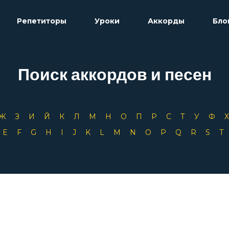
Репетиторы
Уроки
Аккорды
Бло
Поиск аккордов и песен
Ж
З
И
Й
К
Л
М
Н
О
П
Р
С
Т
У
Ф
D
E
F
G
H
I
J
K
L
M
N
O
P
Q
R
S