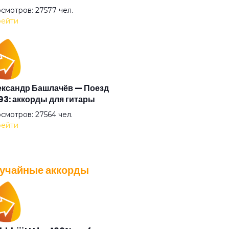
криф
смотров: 27577 чел.
ейти
гато
стократ
ксандр Башлачёв — Поезд
3: аккорды для гитары
я Казанского зверя
смотров: 27564 чел.
ейти
я шузни
учайные аккорды
насий Никитин буги
A — Плохо танцевать: аккорды
 гитары
ушки
смотров: 26040 чел.