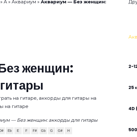
»
А
»
Аквариум
»
Аквариум — Без женщин:
Дру
Ак
Без женщин:
2-1
 гитары
25 к
рать на гитаре, аккорды для гитары на
ы на гитаре
4D 
риум — Без женщин: аккорды для гитары
50
D#
Eb
E
F
F#
Gb
G
G#
H