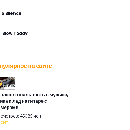
io Silence
l Slow Today
lla Maris
пулярное на сайте
t Voice Again
 Angel Calling
 такое тональность в музыке,
ика и лад на гитаре с
имерами
 Postcard
смотров: 45085 чел.
ейти