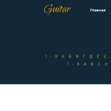
Guitar
Главная
1-9
А
Б
В
Г
Д
Ё
Е
1-9
A
B
C