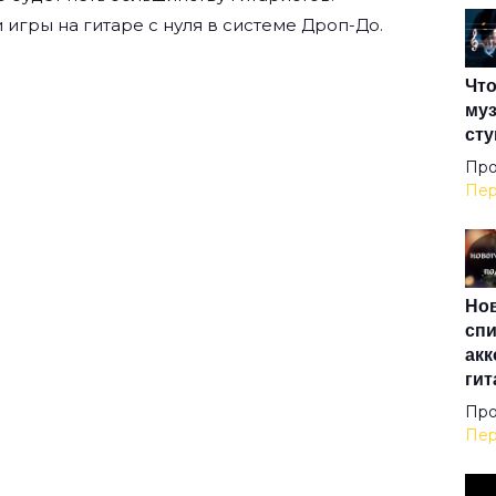
The
 игры на гитаре с нуля
в системе Дроп-До.
Что
The
муз
сту
Und
Про
Пер
Up 
Нов
Win
спи
акк
гит
XXI
Про
Пер
Аде