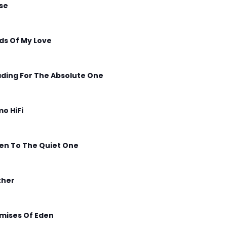
ise
lds Of My Love
ding For The Absolute One
o HiFi
ten To The Quiet One
ther
mises Of Eden