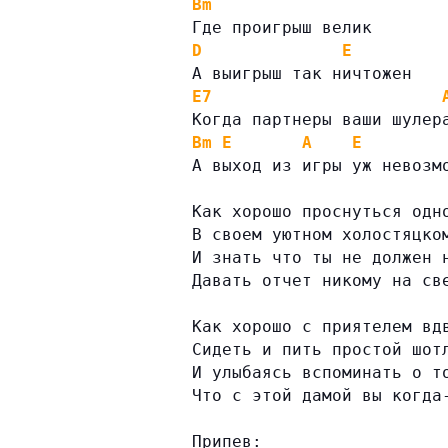
Bm
Где проигрыш велик
D
E
А выигрыш так ничтожен
E7
Когда партнеры ваши шулер
Bm
E
A
E
А выход из игры уж невозм
Как хорошо проснуться одн
В своем уютном холостяцко
И знать что ты не должен 
Давать отчет никому на св
Как хорошо с приятелем вд
Сидеть и пить простой шот
И улыбаясь вспоминать о т
Что с этой дамой вы когда
Припев: