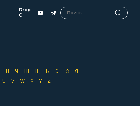
Drop-
г
C
Х
Ц
Ч
Ш
Щ
Ы
Э
Ю
Я
T
U
V
W
X
Y
Z