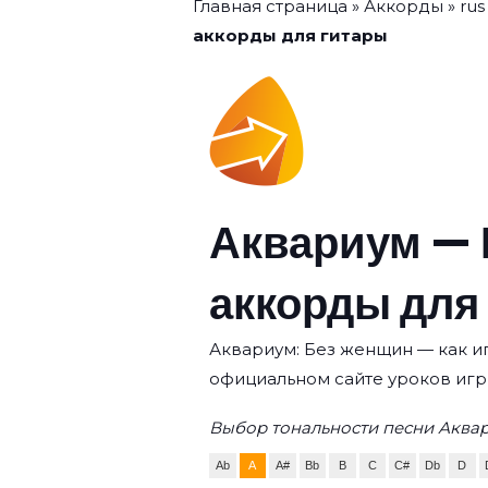
Главная страница
»
Аккорды
»
rus
аккорды для гитары
Аквариум — 
аккорды для
Аквариум: Без женщин — как иг
официальном сайте уроков игр
Выбор тональности песни Аква
Ab
A
A#
Bb
B
C
C#
Db
D