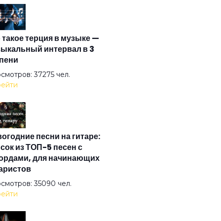
 Time
 такое терция в музыке —
 Wind
ыкальный интервал в 3
пени
er The Good Sun
смотров: 37275 чел.
ейти
In Smoke
огодние песни на гитаре:
ter
сок из ТОП-5 песен с
ордами, для начинающих
аристов
I-й век
смотров: 35090 чел.
ейти
лаида