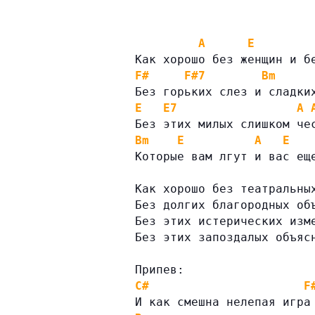
A
E
Как хорошо без женщин и б
F#
F#7
Bm
Без горьких слез и сладки
E
E7
A
Без этих милых слишком че
Bm
E
A
E
Которые вам лгут и вас ещ
Как хорошо без театральны
Без долгих благородных об
Без этих истерических изм
Без этих запоздалых объяс
Припев:
C#
F
И как смешна нелепая игра