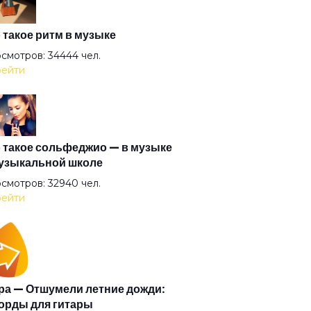
на матата
 такое ритм в музыке
смотров: 34444 чел.
ейти
тернатива
ел всенародного похмелья
 такое сольфеджио — в музыке
узыкальной школе
ел дождя
смотров: 32940 чел.
ейти
ел
тины глазки
а — Отшумели летние дожди:
орды для гитары