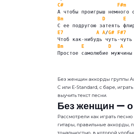
C#
F#m
А чтобы проигрыш немного 
Bm
D
E
С ее подругою затеять фли
E7
A
A
/
G#
F#7
Чтоб как-нибудь чуть-чуть
Bm
E
D
A
Простое самолюбие мужчины
Без женщин аккорды группы
А
C или E-Standard, с баре, игра
выучить текст песни.
Без женщин — о
Рассмотрели как играть песню
гитары, правильные аккорды, 
тональностью, в которой удобн