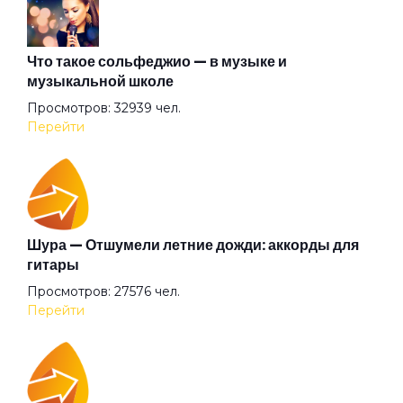
Альтернатива
Что такое сольфеджио — в музыке и
музыкальной школе
Просмотров: 32939 чел.
Ангел всенародного похмелья
Перейти
Ангел дождя
Ангел
Шура — Отшумели летние дожди: аккорды для
гитары
Просмотров: 27576 чел.
Анютины глазки
Перейти
Апокриф