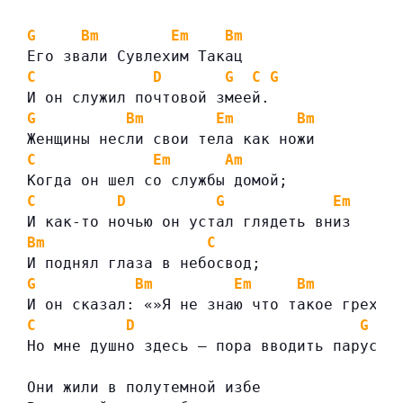
G
Bm
Em
Bm
Его звали Сувлехим Такац
C
D
G
C
G
И он служил почтовой змеей.
G
Bm
Em
Bm
Женщины несли свои тела как ножи
C
Em
Am
Когда он шел со службы домой;
C
D
G
Em
И как-то ночью он устал глядеть вниз
Bm
C
И поднял глаза в небосвод;
G
Bm
Em
Bm
И он сказал: «»Я не знаю что такое грехи
C
D
G
Но мне душно здесь — пора вводить парусны
Они жили в полутемной избе