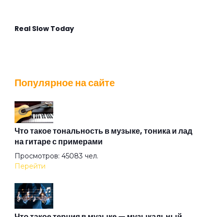
Real Slow Today
Stella Maris
Популярное на сайте
That Voice Again
The Angel Calling
Что такое тональность в музыке, тоника и лад
на гитаре с примерами
Просмотров: 45083 чел.
The Postcard
Перейти
The Time
Что такое терция в музыке — музыкальный