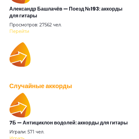
Аригато
Александр Башлачёв — Поезд №193: аккорды
для гитары
Просмотров: 27562 чел.
Аристократ
Перейти
Ария Казанского зверя
IOWA — Плохо танцевать: аккорды для гитары
Ария шузни
Просмотров: 26039 чел.
Случайные аккорды
Перейти
Афанасий Никитин буги
Бабушки
7Б — Антициклон водолей: аккорды для гитары
Валентин Стрыкало — Gay porn: аккорды для
Играли: 571 чел.
гитары
Баста Раста
Играть