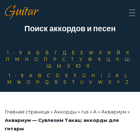
Guitar
Поиск аккордов и песен
1-9
А
Б
В
Г
Д
Ё
Е
Ж
З
И
Й
К
Л
М
Н
О
П
Р
С
Т
У
Ф
Х
Ц
Ч
Ш
Щ
Ы
Э
Ю
Я
1-9
A
B
C
D
E
F
G
H
I
J
K
L
M
N
O
P
Q
R
S
T
U
V
W
X
Y
Z
Главная страница
»
Аккорды
»
rus
»
А
»
Аквариум
»
Аквариум — Сувлехим Такац: аккорды для
гитары