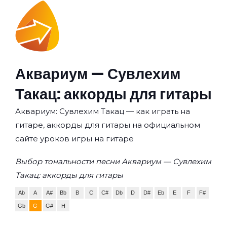
Аквариум — Сувлехим
Такац: аккорды для гитары
Аквариум: Сувлехим Такац — как играть на
гитаре, аккорды для гитары на официальном
сайте уроков игры на гитаре
Выбор тональности песни Аквариум — Сувлехим
Такац: аккорды для гитары
Ab
A
A#
Bb
B
C
C#
Db
D
D#
Eb
E
F
F#
Gb
G
G#
H