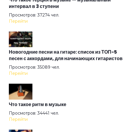
интервал в 3 ступени
The Wind
Просмотров: 37274 чел.
Перейти
Under The Good Sun
Up In Smoke
Новогодние песни на гитаре: список из ТОП-5
песен с аккордами, для начинающих гитаристов
Просмотров: 35089 чел.
Winter
Перейти
XXII-й век
Что такое ритм в музыке
Аделаида
Просмотров: 34441 чел.
Перейти
Акуна матата