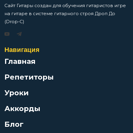
Береги свой хой
Сайт Гитары создан для обучения гитаристов игре
на гитаре в системе гитарного строя Дроп До
Бессмертная сестра Хо
(Drop-C)
Игорь Растеряев — Безрукавочка: аккорды для
гитары
Блюз во имя ночи
Навигация
Просмотров: 15197 чел.
Перейти
Главная
Блюз диких людей (Иди туда
Репетиторы
Блюз для Кита
Уроки
АукцЫон — Возле меня: аккорды для гитары
Блюз НТР
Просмотров: 10566 чел.
Аккорды
Перейти
Блог
Блюз простого человека