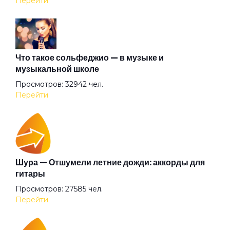
Перейти
Акуна матата
Альтернатива
Что такое сольфеджио — в музыке и
музыкальной школе
Просмотров: 32942 чел.
Ангел всенародного похмелья
Перейти
Ангел дождя
Ангел
Шура — Отшумели летние дожди: аккорды для
гитары
Просмотров: 27585 чел.
Анютины глазки
Перейти