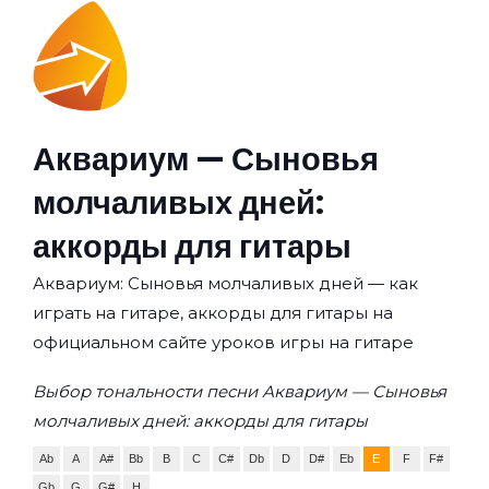
Аквариум — Сыновья
молчаливых дней:
аккорды для гитары
Аквариум: Сыновья молчаливых дней — как
играть на гитаре, аккорды для гитары на
официальном сайте уроков игры на гитаре
Выбор тональности песни Аквариум — Сыновья
молчаливых дней: аккорды для гитары
Ab
A
A#
Bb
B
C
C#
Db
D
D#
Eb
E
F
F#
Gb
G
G#
H