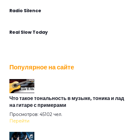
Radio Silence
Real Slow Today
Stella Maris
Популярное на сайте
That Voice Again
The Angel Calling
Что такое тональность в музыке, тоника и лад
на гитаре с примерами
Просмотров: 45102 чел.
The Postcard
Перейти