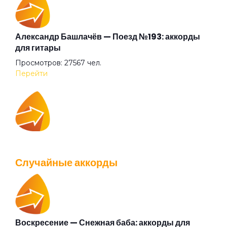
Апокриф
Аригато
Александр Башлачёв — Поезд №193: аккорды
для гитары
Просмотров: 27567 чел.
Аристократ
Перейти
Ария Казанского зверя
IOWA — Плохо танцевать: аккорды для гитары
Ария шузни
Просмотров: 26044 чел.
Случайные аккорды
Перейти
Афанасий Никитин буги
Бабушки
Воскресение — Снежная баба: аккорды для