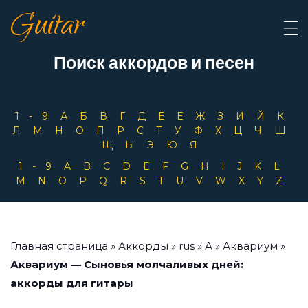
Guitar
Поиск аккордов и песен
1-9
А
Б
В
Г
Д
Ё
Е
Ж
З
И
Й
К
Л
М
Н
О
П
Р
С
Т
У
Ф
Х
Ц
Ч
Ш
Щ
Ы
Э
Ю
Я
1-9
A
B
C
D
E
F
G
H
I
J
K
L
M
N
O
P
Q
R
S
T
U
V
W
X
Y
Z
Главная страница
»
Аккорды
»
rus
»
А
»
Аквариум
»
Аквариум — Сыновья молчаливых дней:
аккорды для гитары