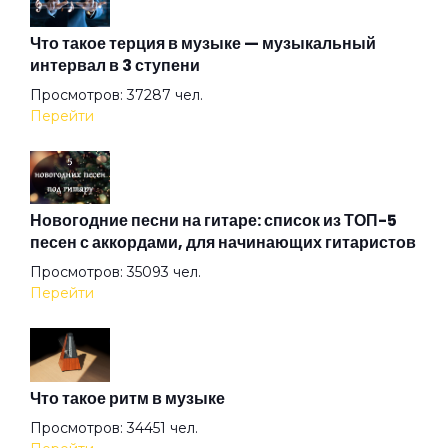
The Time
Что такое терция в музыке — музыкальный
интервал в 3 ступени
The Wind
Просмотров: 37287 чел.
Перейти
Under The Good Sun
Up In Smoke
Новогодние песни на гитаре: список из ТОП-5
песен с аккордами, для начинающих гитаристов
Просмотров: 35093 чел.
Winter
Перейти
XXII-й век
Что такое ритм в музыке
Аделаида
Просмотров: 34451 чел.