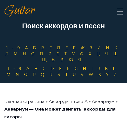
Guitar
Поиск аккордов и песен
1-9
А
Б
В
Г
Д
Ё
Е
Ж
З
И
Й
К
Л
М
Н
О
П
Р
С
Т
У
Ф
Х
Ц
Ч
Ш
Щ
Ы
Э
Ю
Я
1-9
A
B
C
D
E
F
G
H
I
J
K
L
M
N
O
P
Q
R
S
T
U
V
W
X
Y
Z
Главная страница
»
Аккорды
»
rus
»
А
»
Аквариум
»
Аквариум — Она может двигать: аккорды для
гитары