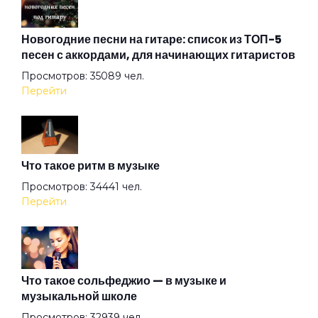
Up In Smoke
Новогодние песни на гитаре: список из ТОП-5
песен с аккордами, для начинающих гитаристов
Просмотров: 35089 чел.
Winter
Перейти
XXII-й век
Что такое ритм в музыке
Аделаида
Просмотров: 34441 чел.
Перейти
Акуна матата
Альтернатива
Что такое сольфеджио — в музыке и
музыкальной школе
Просмотров: 32939 чел.