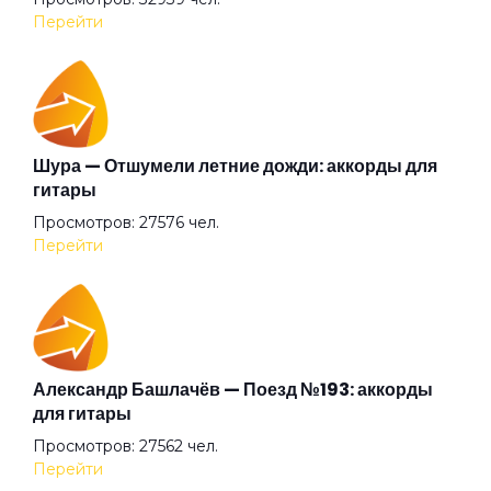
Ангел всенародного похмелья
Перейти
Ангел дождя
Ангел
Шура — Отшумели летние дожди: аккорды для
гитары
Просмотров: 27576 чел.
Анютины глазки
Перейти
Апокриф
Аригато
Александр Башлачёв — Поезд №193: аккорды
для гитары
Просмотров: 27562 чел.
Аристократ
Перейти