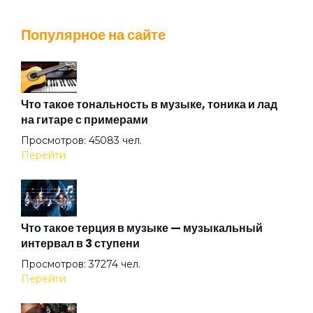
Stella Maris
Популярное на сайте
That Voice Again
The Angel Calling
Что такое тональность в музыке, тоника и лад
на гитаре с примерами
Просмотров: 45083 чел.
The Postcard
Перейти
The Time
Что такое терция в музыке — музыкальный
интервал в 3 ступени
The Wind
Просмотров: 37274 чел.
Перейти
Under The Good Sun