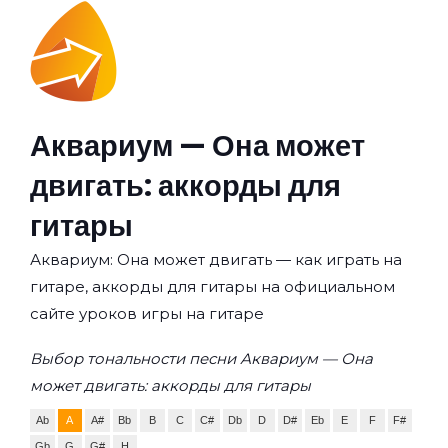
Аквариум — Она может
двигать: аккорды для
гитары
Аквариум: Она может двигать — как играть на
гитаре, аккорды для гитары на официальном
сайте уроков игры на гитаре
Выбор тональности песни Аквариум — Она
может двигать: аккорды для гитары
Ab
A
A#
Bb
B
C
C#
Db
D
D#
Eb
E
F
F#
Gb
G
G#
H