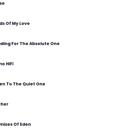
ise
lds Of My Love
ding For The Absolute One
o HiFi
ten To The Quiet One
ther
mises Of Eden