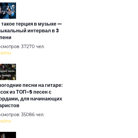
 Time
 такое терция в музыке —
 Wind
ыкальный интервал в 3
пени
er The Good Sun
смотров: 37270 чел.
ейти
In Smoke
огодние песни на гитаре:
ter
сок из ТОП-5 песен с
ордами, для начинающих
аристов
I-й век
смотров: 35086 чел.
ейти
лаида