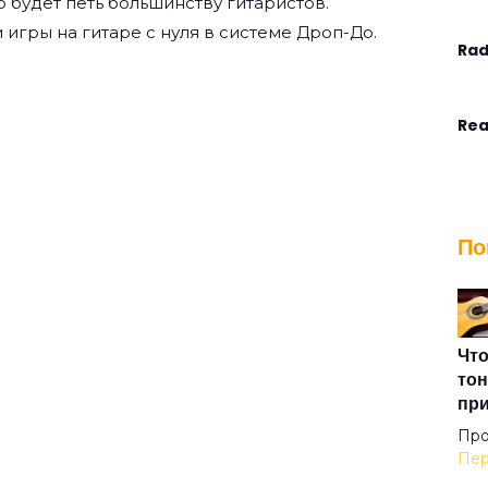
о будет петь большинству гитаристов.
 игры на гитаре с нуля
в системе Дроп-До.
Rad
Rea
Ste
По
Tha
The
Что
тон
пр
The
Про
Пер