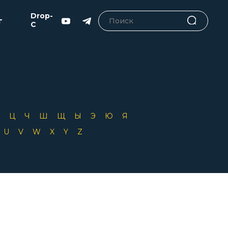
Drop-
г
C
Х
Ц
Ч
Ш
Щ
Ы
Э
Ю
Я
T
U
V
W
X
Y
Z