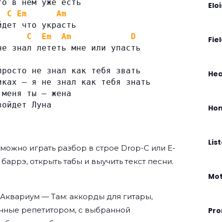
то в нем уже есть
Elo
C
Em
Am
йдет что украсть
C
Em
Am
D
Fie
не знал лететь мне или упасть
просто не знал как тебя звать
Hea
иках — я не знал как тебя знать
 меня ты — жена
зойдет Луна
Hom
Lis
можно играть разбор в строе Drop-C или E-
з баррэ, открыть табы и выучить текст песни.
Mo
Аквариум — Там: аккорды для гитары,
нные репетитором, с выбранной
Pro