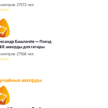
криф
смотров: 27572 чел.
ейти
гато
стократ
ксандр Башлачёв — Поезд
3: аккорды для гитары
я Казанского зверя
смотров: 27558 чел.
ейти
я шузни
учайные аккорды
насий Никитин буги
A — Плохо танцевать: аккорды
 гитары
ушки
смотров: 26036 чел.