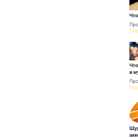
Аку
Что
Про
Пер
Аль
Анг
Что
и м
Анг
Про
Пер
Анг
Аню
Шур
акк