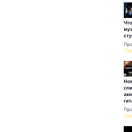
The
Что
The
муз
сту
Und
Про
Пер
Up 
Нов
Win
спи
акк
гит
XXI
Про
Пер
Аде