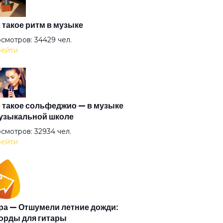
на матата
 такое ритм в музыке
смотров: 34429 чел.
ейти
тернатива
ел всенародного похмелья
 такое сольфеджио — в музыке
узыкальной школе
ел дождя
смотров: 32934 чел.
ейти
ел
тины глазки
а — Отшумели летние дожди:
орды для гитары