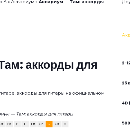
»
А
»
Аквариум
»
Аквариум — Там: аккорды
Дру
Ак
Там: аккорды для
2-1
25 к
 гитаре, аккорды для гитары на официальном
4D 
иум — Там: аккорды для гитары
50
D#
Eb
E
F
F#
Gb
G
G#
H