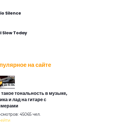
io Silence
l Slow Today
lla Maris
пулярное на сайте
t Voice Again
 Angel Calling
 такое тональность в музыке,
ика и лад на гитаре с
имерами
 Postcard
смотров: 45065 чел.
ейти