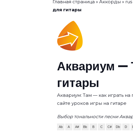
Главная страница
»
Аккорды
»
rus
для гитары
Аквариум — 
гитары
Аквариум: Там — как играть на
сайте уроков игры на гитаре
Выбор тональности песни Аквар
Ab
A
A#
Bb
B
C
C#
Db
D