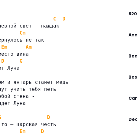
82
C
D
невной свет — наждак
Cm
Ann
ернулось не так
Em
Am
место вина
Bea
D
G
ет Луна
Bes
ом и янтарь станет медь
нут учить тебя петь
обой стена -
Can
йдет Луна
G
D
Dea
-то — царская честь
Em
D