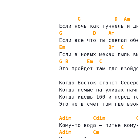
G
D
Am
Если ночь как туннель и д
G
D
Am
Если все что ты сделал об
Em
Bm
C
Если в новых мехах пыль в
G
B
Em
C
Это пройдет там где взойд
Когда Восток станет Север
Когда немые на улицах нач
Когда идешь 160 и перед т
Это не в счет там где взо
Adim
Cdim
Кому-то вода — питье кому
Adim
Cm