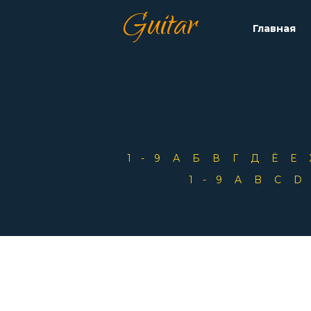
Guitar
Главная
1-9
А
Б
В
Г
Д
Ё
Е
1-9
A
B
C