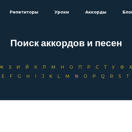
Репетиторы
Уроки
Аккорды
Бло
Поиск аккордов и песен
Ж
З
И
Й
К
Л
М
Н
О
П
Р
С
Т
У
Ф
D
E
F
G
H
I
J
K
L
M
N
O
P
Q
R
S