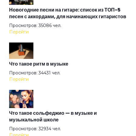
Up In Smoke
Новогодние песни на гитаре: список из ТОП-5
песен с аккордами, для начинающих гитаристов
Просмотров: 35086 чел.
Winter
Перейти
XXII-й век
Что такое ритм в музыке
Аделаида
Просмотров: 34431 чел.
Перейти
Акуна матата
Альтернатива
Что такое сольфеджио — в музыке и
музыкальной школе
Просмотров: 32934 чел.
Ангел всенародного похмелья
Перейти