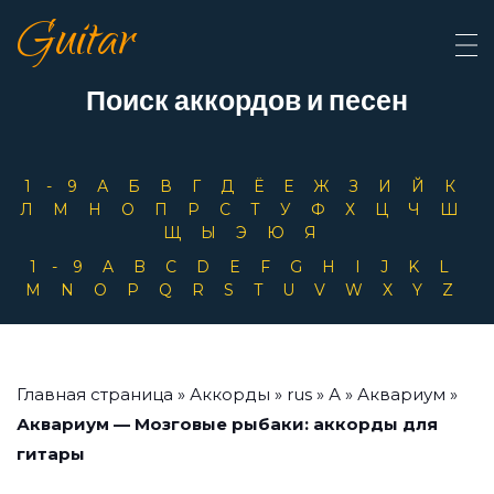
Guitar
Поиск аккордов и песен
1-9
А
Б
В
Г
Д
Ё
Е
Ж
З
И
Й
К
Л
М
Н
О
П
Р
С
Т
У
Ф
Х
Ц
Ч
Ш
Щ
Ы
Э
Ю
Я
1-9
A
B
C
D
E
F
G
H
I
J
K
L
M
N
O
P
Q
R
S
T
U
V
W
X
Y
Z
Главная страница
»
Аккорды
»
rus
»
А
»
Аквариум
»
Аквариум — Мозговые рыбаки: аккорды для
гитары