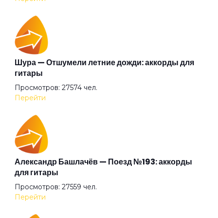
Ангел дождя
Ангел
Шура — Отшумели летние дожди: аккорды для
гитары
Просмотров: 27574 чел.
Анютины глазки
Перейти
Апокриф
Аригато
Александр Башлачёв — Поезд №193: аккорды
для гитары
Просмотров: 27559 чел.
Аристократ
Перейти