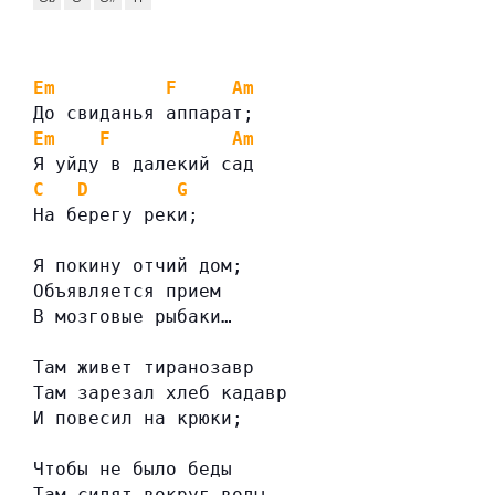
Em
F
Am
До свиданья аппарат;
Em
F
Am
Я уйду в далекий сад
C
D
G
На берегу реки;
Я покину отчий дом;
Объявляется прием
В мозговые рыбаки…
Там живет тиранозавр
Там зарезал хлеб кадавр
И повесил на крюки;
Чтобы не было беды
Там сидят вокруг воды