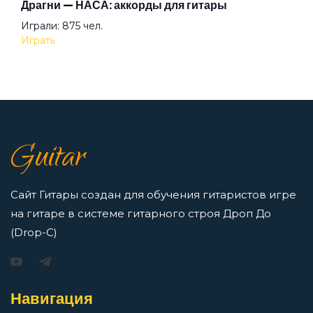
Драгни — НАСА: аккорды для гитары
легкие и простые песни на гитаре
Играли: 875 чел.
Просмотров: 23259 чел.
Без названия
Играть
Перейти
Белая
7 нот в музыке: До, Ре, Ми, Фа, Соль, Ля, Си —
как освоить нотную грамоту новичкам
Белое reggae
Guitar
Просмотров: 16415 чел.
Перейти
Береги свой хой
Сайт Гитары создан для обучения гитаристов игре
на гитаре в системе гитарного строя Дроп До
Бессмертная сестра Хо
(Drop-C)
Игорь Растеряев — Безрукавочка: аккорды для
гитары
Блюз во имя ночи
Навигация
Просмотров: 15192 чел.
Перейти