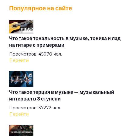
Популярное на сайте
That Voice Again
The Angel Calling
Что такое тональность в музыке, тоника и лад
на гитаре с примерами
Просмотров: 45070 чел.
The Postcard
Перейти
The Time
Что такое терция в музыке — музыкальный
интервал в 3 ступени
The Wind
Просмотров: 37272 чел.
Перейти
Under The Good Sun