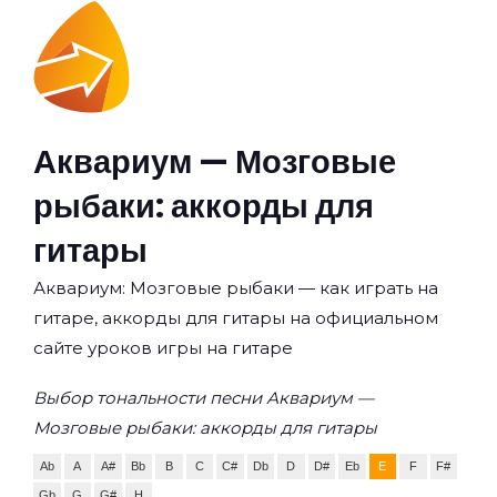
Аквариум — Мозговые
рыбаки: аккорды для
гитары
Аквариум: Мозговые рыбаки — как играть на
гитаре, аккорды для гитары на официальном
сайте уроков игры на гитаре
Выбор тональности песни Аквариум —
Мозговые рыбаки: аккорды для гитары
Ab
A
A#
Bb
B
C
C#
Db
D
D#
Eb
E
F
F#
Gb
G
G#
H