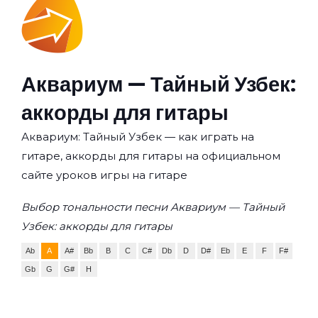
Аквариум — Тайный Узбек:
аккорды для гитары
Аквариум: Тайный Узбек — как играть на
гитаре, аккорды для гитары на официальном
сайте уроков игры на гитаре
Выбор тональности песни Аквариум — Тайный
Узбек: аккорды для гитары
Ab
A
A#
Bb
B
C
C#
Db
D
D#
Eb
E
F
F#
Gb
G
G#
H