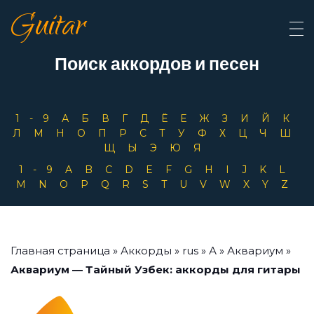
Guitar
Поиск аккордов и песен
1-9
А
Б
В
Г
Д
Ё
Е
Ж
З
И
Й
К
Л
М
Н
О
П
Р
С
Т
У
Ф
Х
Ц
Ч
Ш
Щ
Ы
Э
Ю
Я
1-9
A
B
C
D
E
F
G
H
I
J
K
L
M
N
O
P
Q
R
S
T
U
V
W
X
Y
Z
Главная страница
»
Аккорды
»
rus
»
А
»
Аквариум
»
Аквариум — Тайный Узбек: аккорды для гитары