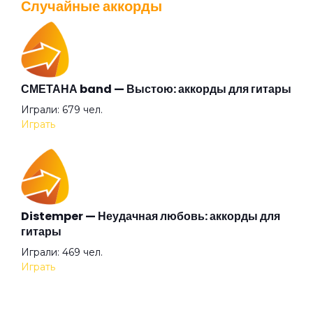
Случайные аккорды
Перейти
Афанасий Никитин буги
Бабушки
СМЕТАНА band — Выстою: аккорды для гитары
Валентин Стрыкало — Gay porn: аккорды для
Играли: 679 чел.
гитары
Баста Раста
Играть
Просмотров: 25697 чел.
Перейти
Бег
Distemper — Неудачная любовь: аккорды для
Без женщин
Аккорды для начинающих играть на гитаре —
гитары
легкие и простые песни на гитаре
Играли: 469 чел.
Просмотров: 23267 чел.
Без названия
Играть
Перейти