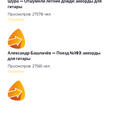
Шура — Отшумели летние дожди: аккорды для
гитары
Просмотров: 27578 чел.
Анютины глазки
Перейти
Апокриф
Аригато
Александр Башлачёв — Поезд №193: аккорды
для гитары
Просмотров: 27565 чел.
Аристократ
Перейти
Ария Казанского зверя
IOWA — Плохо танцевать: аккорды для гитары
Ария шузни
Просмотров: 26040 чел.