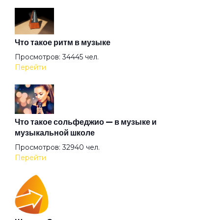
XXII-й век
Что такое ритм в музыке
Аделаида
Просмотров: 34445 чел.
Перейти
Акуна матата
Альтернатива
Что такое сольфеджио — в музыке и
музыкальной школе
Просмотров: 32940 чел.
Ангел всенародного похмелья
Перейти
Ангел дождя
Ангел