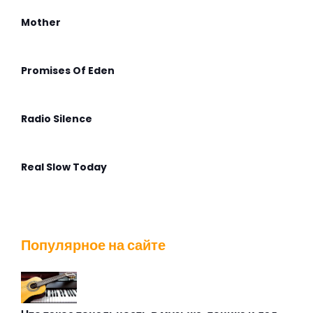
Mother
Promises Of Eden
Radio Silence
Real Slow Today
Stella Maris
Популярное на сайте
That Voice Again
The Angel Calling