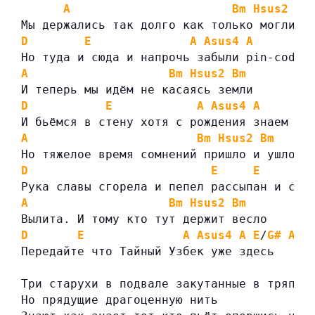
A
Bm
Hsus2
Bm
Мы держались так долго как только могли
D
E
A
Asus4
A
Но туда и сюда и напрочь забыли pin-code
A
Bm
Hsus2
Bm
И теперь мы идём не касаясь земли
D
E
A
Asus4
A
И бьёмся в стену хотя с рождения знаем гд
A
Bm
Hsus2
Bm
Но тяжелое время сомнений пришло и ушло
D
E
E
Рука славы сгорела и пепел рассыпан и сме
A
Bm
Hsus2
Bm
Вылита. И тому кто тут держит весло
D
E
A
Asus4
A
E
/
G#
A
Передайте что Тайный Узбек уже здесь
Три старухи в подвале закутанные в тряпьё
Но прядущие драгоценную нить