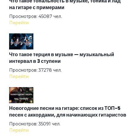
Что такое тональность в музыке, тоника и лад
на гитаре с примерами
Просмотров: 45087 чел.
The Postcard
Перейти
The Time
Что такое терция в музыке — музыкальный
интервал в 3 ступени
The Wind
Просмотров: 37278 чел.
Перейти
Under The Good Sun
Up In Smoke
Новогодние песни на гитаре: список из ТОП-5
песен с аккордами, для начинающих гитаристов
Просмотров: 35091 чел.
Winter
Перейти