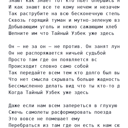
Знают как знает тот кто пьёт опершись на 
И как знают все те кому нечем и незачем п
Так раструбите на всю бесконечную степь
Сквозь горящий туман и мутно-зеленую взве
Добывающим уголь и нежно сажающим хлеб
Шепните им что Тайный Узбек уже здесь
Он — не за он — не против. Он занят луной
Он не распоряжается ничьей судьбой
Просто там где он появляется вс
Происходит словно само собой
Так передайте всем тем кто долго был выгн
Что нет смысла скрывать больше жадность с
Бессмысленно делать вид что ты кто-то дру
Когда Тайный Узбек уже здесь
Даже если нам всем запереться в глухую тю
Сжечь самолеты расформировать поезда
Это вовсе не помешает ему
Перебраться из там где он есть к нам сюда