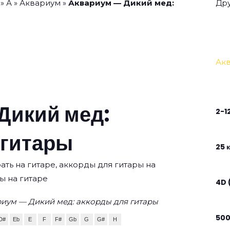
»
А
»
Аквариум
»
Аквариум — Дикий мед:
Дру
Ак
Дикий мед:
2-1
 гитары
25 к
ать на гитаре, аккорды для гитары на
ы на гитаре
4D 
иум — Дикий мед: аккорды для гитары
50
D#
Eb
E
F
F#
Gb
G
G#
H