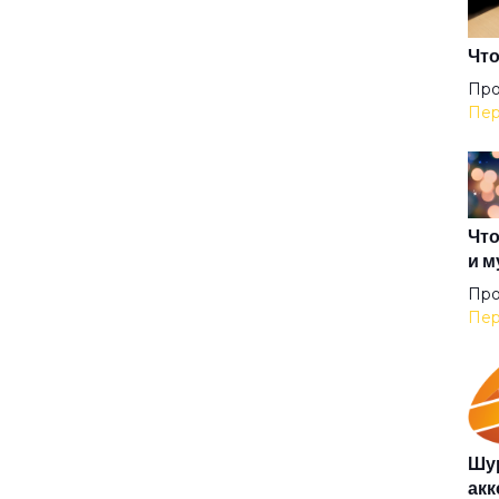
Аку
Что
Про
Пер
Аль
Анг
Что
и м
Анг
Про
Пер
Анг
Аню
Шур
акк