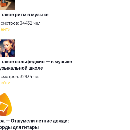
на матата
 такое ритм в музыке
смотров: 34432 чел.
ейти
тернатива
ел всенародного похмелья
 такое сольфеджио — в музыке
узыкальной школе
ел дождя
смотров: 32934 чел.
ейти
ел
тины глазки
а — Отшумели летние дожди:
орды для гитары