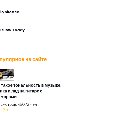
io Silence
l Slow Today
lla Maris
пулярное на сайте
t Voice Again
 Angel Calling
 такое тональность в музыке,
ика и лад на гитаре с
имерами
 Postcard
смотров: 45072 чел.
ейти