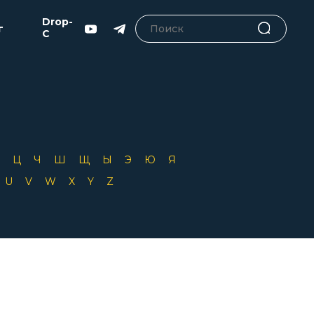
Drop-
г
C
Х
Ц
Ч
Ш
Щ
Ы
Э
Ю
Я
T
U
V
W
X
Y
Z