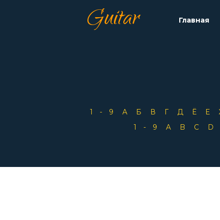
Guitar
Главная
1-9
А
Б
В
Г
Д
Ё
Е
1-9
A
B
C