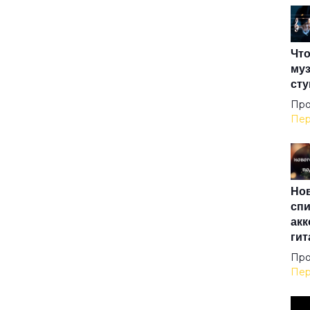
The
Что
The
муз
сту
Und
Про
Пер
Up 
Нов
Win
спи
акк
гит
XXI
Про
Пер
Аде