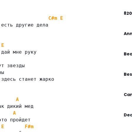
82
C#m
E
 есть другие дела
Ann
E
 дай мне руку
Bea
ут звезды
ны
Bes
 здесь станет жарко
Can
A
ак дикий мед
A
Dea
это пройдет
E
F#m