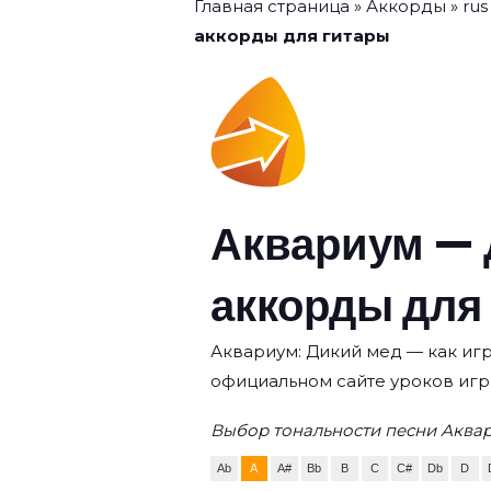
Главная страница
»
Аккорды
»
rus
аккорды для гитары
Аквариум — 
аккорды для
Аквариум: Дикий мед — как игр
официальном сайте уроков игр
Выбор тональности песни Аквар
Ab
A
A#
Bb
B
C
C#
Db
D