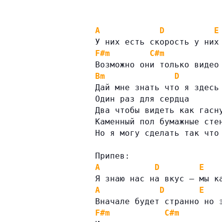
A
D
E
У них есть скорость у них
F#m
C#m
Возможно они только видео
Bm
D
Дай мне знать что я здесь
Один раз для сердца
Два чтобы видеть как гасн
Каменный пол бумажные сте
Но я могу сделать так что
Припев:
A
D
E
Я знаю нас на вкус — мы к
A
D
E
Вначале будет странно но 
F#m
C#m