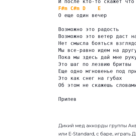
И после кто-то скажет что
F#m
C#m
D
E
О еще один вечер
Возможно это радость
Возможно это ветер даст н
Нет смысла бояться взгляд
Мы все-равно идем на друг
Пока мы здесь дай мне рук
Это шаг по лезвию бритвы
Еще одно мгновенье под пр
Это как снег на губах
Об этом не скажешь словам
Припев
Дикий мед аккорды группы
Ак
или E-Standard, с баре, играть 