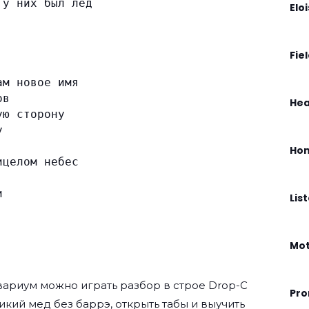
 у них был лед
Elo
Fie
ам новое имя
ов
Hea
ую сторону
у
Hom
ицелом небес
и
Lis
Mo
вариум
можно играть разбор в строе Drop-C
Pro
Дикий мед без баррэ, открыть табы и выучить