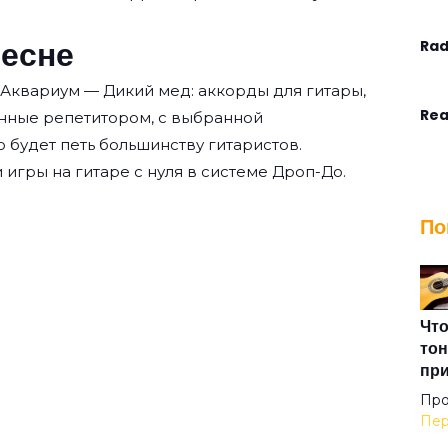
песне
Rad
 Аквариум — Дикий мед: аккорды для гитары,
Rea
нные репетитором, с выбранной
о будет петь большинству гитаристов.
 игры на гитаре с нуля
в системе Дроп-До.
Ste
По
Tha
The
Что
тон
пр
The
Про
Пер