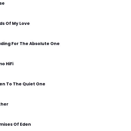
ise
lds Of My Love
ding For The Absolute One
o HiFi
ten To The Quiet One
ther
mises Of Eden