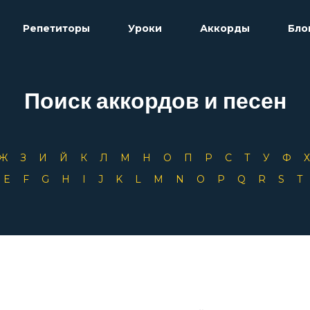
Репетиторы
Уроки
Аккорды
Бло
Поиск аккордов и песен
Ж
З
И
Й
К
Л
М
Н
О
П
Р
С
Т
У
Ф
D
E
F
G
H
I
J
K
L
M
N
O
P
Q
R
S