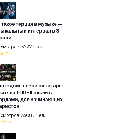
 Time
 такое терция в музыке —
 Wind
ыкальный интервал в 3
пени
er The Good Sun
смотров: 37273 чел.
ейти
In Smoke
огодние песни на гитаре:
ter
сок из ТОП-5 песен с
ордами, для начинающих
аристов
I-й век
смотров: 35087 чел.
ейти
лаида