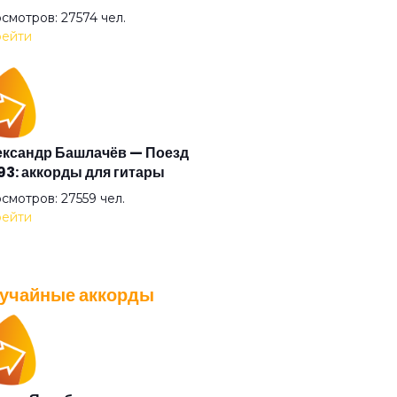
криф
смотров: 27574 чел.
ейти
гато
стократ
ксандр Башлачёв — Поезд
3: аккорды для гитары
я Казанского зверя
смотров: 27559 чел.
ейти
я шузни
учайные аккорды
насий Никитин буги
A — Плохо танцевать: аккорды
 гитары
ушки
смотров: 26037 чел.