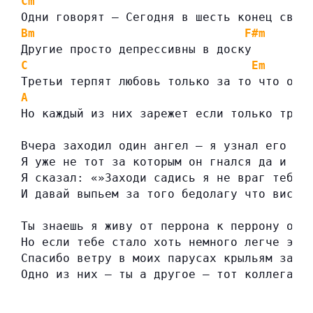
Cm
D
Одни говорят — Сегодня в шесть конец свет
Bm
F#m
Другие просто депрессивны в доску
C
Em
Третьи терпят любовь только за то что она
A
Но каждый из них зарежет если только трон
Вчера заходил один ангел — я узнал его по
Я уже не тот за которым он гнался да и он
Я сказал: «»Заходи садись я не враг тебе 
И давай выпьем за того бедолагу что висит
Ты знаешь я живу от перрона к перрону одн
Но если тебе стало хоть немного легче это
Спасибо ветру в моих парусах крыльям за м
Одно из них — ты а другое — тот коллега ч