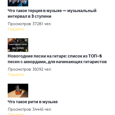
Что такое терция в музыке — музыкальный
интервал в 3 ступени
The Wind
Просмотров: 37281 чел.
Перейти
Under The Good Sun
Up In Smoke
Новогодние песни на гитаре: список из ТОП-5
песен с аккордами, для начинающих гитаристов
Просмотров: 35092 чел.
Winter
Перейти
XXII-й век
Что такое ритм в музыке
Аделаида
Просмотров: 34445 чел.
Перейти