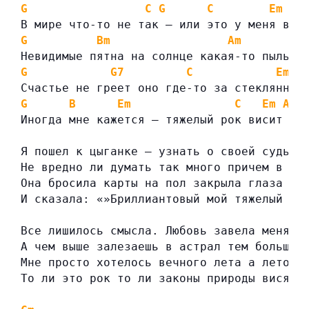
G
C
G
C
Em
В мире что-то не так — или это у меня в г
G
Bm
Am
Невидимые пятна на солнце какая-то пыль н
G
G7
C
Em
Счастье не греет оно где-то за стеклянной
G
B
Em
C
Em
Am
Иногда мне кажется — тяжелый рок висит на
Я пошел к цыганке — узнать о своей судьбе
Не вредно ли думать так много причем в ос
Она бросила карты на пол закрыла глаза ру
И сказала: «»Бриллиантовый мой тяжелый ро
Все лишилось смысла. Любовь завела меня в
А чем выше залезаешь в астрал тем больше 
Мне просто хотелось вечного лета а лето с
То ли это рок то ли законы природы висят 