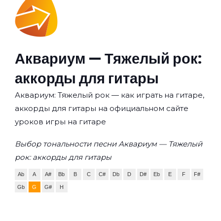
Аквариум — Тяжелый рок:
аккорды для гитары
Аквариум: Тяжелый рок — как играть на гитаре,
аккорды для гитары на официальном сайте
уроков игры на гитаре
Выбор тональности песни Аквариум — Тяжелый
рок: аккорды для гитары
Ab
A
A#
Bb
B
C
C#
Db
D
D#
Eb
E
F
F#
Gb
G
G#
H