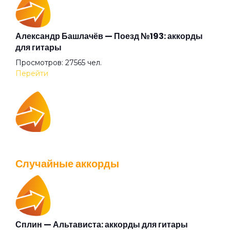
Аригато
Александр Башлачёв — Поезд №193: аккорды
для гитары
Просмотров: 27565 чел.
Аристократ
Перейти
Ария Казанского зверя
IOWA — Плохо танцевать: аккорды для гитары
Ария шузни
Просмотров: 26040 чел.
Случайные аккорды
Перейти
Афанасий Никитин буги
Бабушки
Сплин — Альтависта: аккорды для гитары