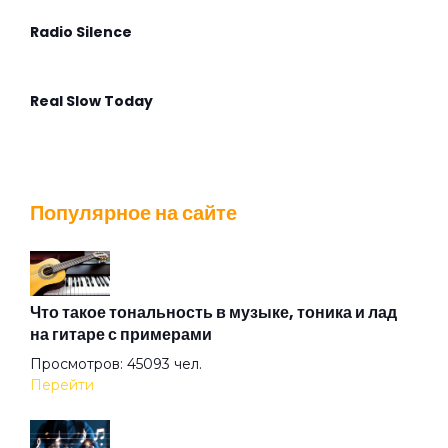
Radio Silence
Real Slow Today
Stella Maris
Популярное на сайте
That Voice Again
The Angel Calling
Что такое тональность в музыке, тоника и лад
на гитаре с примерами
Просмотров: 45093 чел.
The Postcard
Перейти
The Time