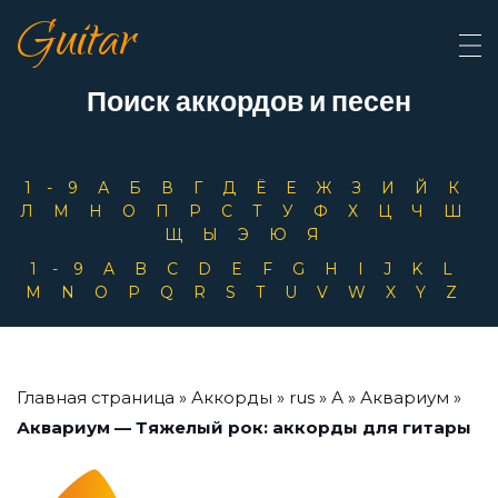
Guitar
Поиск аккордов и песен
1-9
А
Б
В
Г
Д
Ё
Е
Ж
З
И
Й
К
Л
М
Н
О
П
Р
С
Т
У
Ф
Х
Ц
Ч
Ш
Щ
Ы
Э
Ю
Я
1-9
A
B
C
D
E
F
G
H
I
J
K
L
M
N
O
P
Q
R
S
T
U
V
W
X
Y
Z
Главная страница
»
Аккорды
»
rus
»
А
»
Аквариум
»
Аквариум — Тяжелый рок: аккорды для гитары