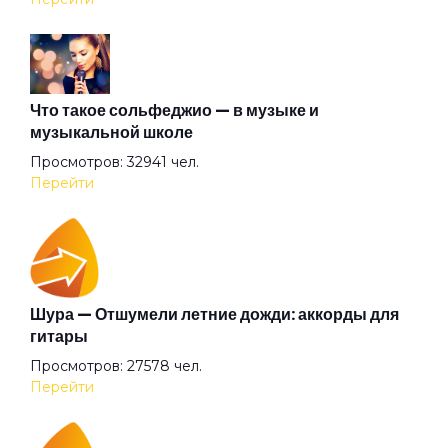
Акуна матата
Альтернатива
Что такое сольфеджио — в музыке и
музыкальной школе
Просмотров: 32941 чел.
Ангел всенародного похмелья
Перейти
Ангел дождя
Ангел
Шура — Отшумели летние дожди: аккорды для
гитары
Просмотров: 27578 чел.
Анютины глазки
Перейти
Апокриф