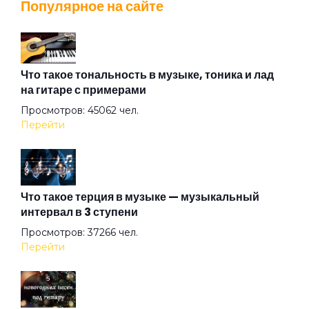
Популярное на сайте
Взгляд туманный пьёт нирвану
Вот же это слово
Что такое тональность в музыке, тоника и лад
на гитаре с примерами
Просмотров: 45062 чел.
Вот и тень моя...
Перейти
Вот и я не иду до конца
Что такое терция в музыке — музыкальный
интервал в 3 ступени
Вплети меня в свое кружево
Просмотров: 37266 чел.
Перейти
Все вокруг боятся радости паяца