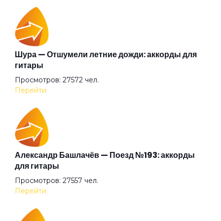
Глаза очерчены углём
Говорит и показывает
Шура — Отшумели летние дожди: аккорды для
гитары
Просмотров: 27572 чел.
Граф "Д"
Перейти
Дай себя сорвать
Два великана
Александр Башлачёв — Поезд №193: аккорды
для гитары
Просмотров: 27557 чел.
Две судьбы
Перейти