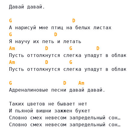
Давай давай.
G
D
А нарисуй мне птиц на белых листах
G
D
Я научу их петь и летать
Am
D
G
D
Пусть оттолкнутся слегка упадут в облака.
Am
D
G
Пусть оттолкнутся слегка упадут в облака.
G
D
Am
Адреналиновые песни давай давай.
Таких цветов не бывает нет
И пьяной вишни зажжен букет
Словно смех невесом запредельный сон…
Словно смех невесом запредельный сон…