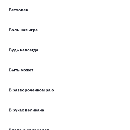
Бетховен
Большая игра
Будь навсегда
Быть может
В развороченном раю
В руках великана