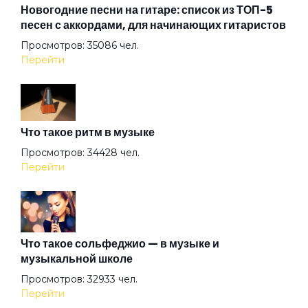
Всё остальное дым
Новогодние песни на гитаре: список из ТОП-5
песен с аккордами, для начинающих гитаристов
Просмотров: 35086 чел.
Всё хорошо!
Перейти
Где душа летает
Что такое ритм в музыке
Герой
Просмотров: 34428 чел.
Перейти
Герр Захер Мазох
Гильотины сечение
Что такое сольфеджио — в музыке и
музыкальной школе
Просмотров: 32933 чел.
Гиперболоид
Перейти