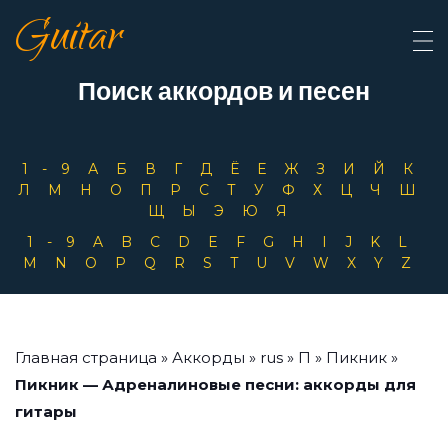
Guitar
Поиск аккордов и песен
1-9
А
Б
В
Г
Д
Ё
Е
Ж
З
И
Й
К
Л
М
Н
О
П
Р
С
Т
У
Ф
Х
Ц
Ч
Ш
Щ
Ы
Э
Ю
Я
1-9
A
B
C
D
E
F
G
H
I
J
K
L
M
N
O
P
Q
R
S
T
U
V
W
X
Y
Z
Главная страница
»
Аккорды
»
rus
»
П
»
Пикник
»
Пикник — Адреналиновые песни: аккорды для
гитары