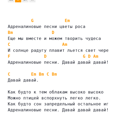
G
Em
Адреналиновые песни цветы роса
Bm
D
Еще мы вместе и можем творить чудеса
C
Am
И солнце радугу плавит льется свет через 
F
D
G
D
Am
Адреналиновые песни. Давай давай давай!
C
Em
Bm
C
Bm
Давай давай.
Как будто к тем облакам высоко высоко
Можно птицей вспорхнуть легко легко.
Как будто сон запредельный остальное игра
Адреналиновые песни. Давай давай давай!