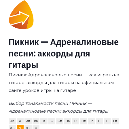
Пикник — Адреналиновые
песни: аккорды для
гитары
Пикник: Адреналиновые песни — как играть на
гитаре, аккорды для гитары на официальном
сайте уроков игры на гитаре
Выбор тональности песни Пикник —
Адреналиновые песни: аккорды для гитары
Ab
A
A#
Bb
B
C
C#
Db
D
D#
Eb
E
F
F#
Gb
G
G#
H