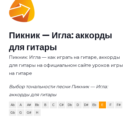
Пикник — Игла: аккорды
для гитары
Пикник: Игла — как играть на гитаре, аккорды
для гитары на официальном сайте уроков игры
на гитаре
Выбор тональности песни Пикник — Игла:
аккорды для гитары
Ab
A
A#
Bb
B
C
C#
Db
D
D#
Eb
E
F
F#
Gb
G
G#
H