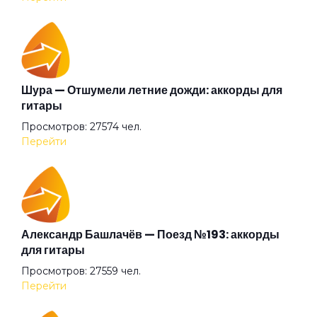
Гиперболоид
Глаза очерчены углём
Шура — Отшумели летние дожди: аккорды для
гитары
Просмотров: 27574 чел.
Говорит и показывает
Перейти
Граф "Д"
Дай себя сорвать
Александр Башлачёв — Поезд №193: аккорды
для гитары
Просмотров: 27559 чел.
Два великана
Перейти