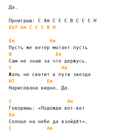
Да.
Проигрыш: C Am C C C B C C C H
Em7
Am
C
C
C
B
H
Em
Am
Пусть же ветер мотает пусть
B
Em
Сам не знаю за что держусь.
C
Am
Жаль не светит в пути звезда
H7
Em
Нарисована видно. Да.
C
Am
Говоришь: «Подожди вот-вот
Em
Солнце на небе да взойдёт».
C
Am