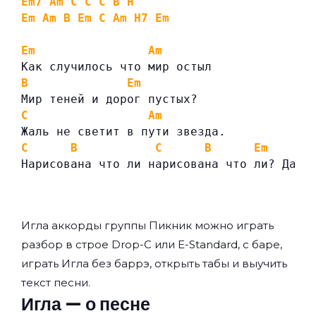
Em7
Am
C
C
C
B
H
Em
Am
B
Em
C
Am
H7
Em
Em
Am
Как случилось что мир остыл
B
Em
Мир теней и дорог пустых?
C
Am
Жаль не светит в пути звезда.
C
B
C
B
Em
Нарисована что ли нарисована что ли? Да.
Игла аккорды группы
Пикник
можно играть
разбор в строе Drop-C или E-Standard, с баре,
играть Игла без баррэ, открыть табы и выучить
текст песни.
Игла — о песне