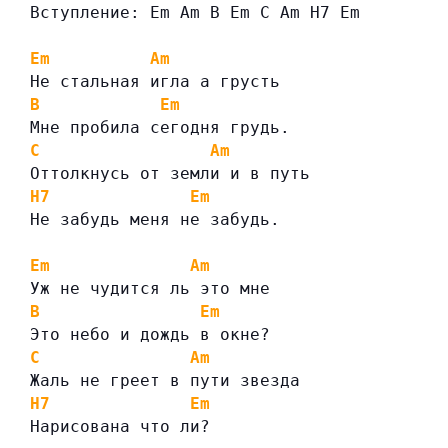
Вступление: Em Am B Em C Am H7 Em
Em
Am
Не стальная игла а грусть
B
Em
Мне пробила сегодня грудь.
C
Am
Оттолкнусь от земли и в путь
H7
Em
Не забудь меня не забудь.
Em
Am
Уж не чудится ль это мне
B
Em
Это небо и дождь в окне?
C
Am
Жаль не греет в пути звезда
H7
Em
Нарисована что ли?