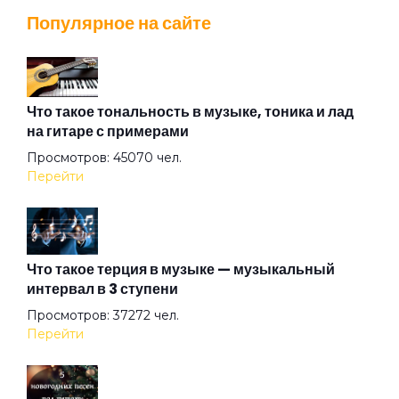
Популярное на сайте
Вечер
Взгляд туманный пьёт нирвану
Что такое тональность в музыке, тоника и лад
на гитаре с примерами
Просмотров: 45070 чел.
Вот же это слово
Перейти
Вот и тень моя...
Что такое терция в музыке — музыкальный
интервал в 3 ступени
Вот и я не иду до конца
Просмотров: 37272 чел.
Перейти
Вплети меня в свое кружево