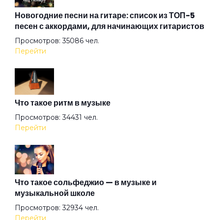
Все вокруг боятся радости паяца
Новогодние песни на гитаре: список из ТОП-5
песен с аккордами, для начинающих гитаристов
Просмотров: 35086 чел.
Всё остальное дым
Перейти
Всё хорошо!
Что такое ритм в музыке
Где душа летает
Просмотров: 34431 чел.
Перейти
Герой
Герр Захер Мазох
Что такое сольфеджио — в музыке и
музыкальной школе
Просмотров: 32934 чел.
Гильотины сечение
Перейти