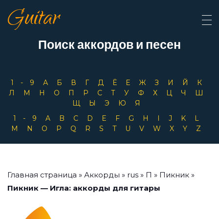
Guitar
Поиск аккордов и песен
1-9
А
Б
В
Г
Д
Ё
Е
Ж
З
И
Й
К
Л
М
Н
О
П
Р
С
Т
У
Ф
Х
Ц
Ч
Ш
Щ
Ы
Э
Ю
Я
1-9
A
B
C
D
E
F
G
H
I
J
K
L
M
N
O
P
Q
R
S
T
U
V
W
X
Y
Z
Главная страница
»
Аккорды
»
rus
»
П
»
Пикник
»
Пикник — Игла: аккорды для гитары