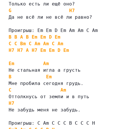
Только есть ли ещё оно?
G
H7
Да не всё ли не всё ли равно?
Проигрыш: Em Em D Em Am Am C Am
B
B
A
B
Em
Em
D
Em
C
C
Bm
C
Am
Am
C
Am
H7
H7
A
H7
Em
Em
D
Em
Em
Am
Не стальная игла а грусть
B
Em
Мне пробила сегодня грудь.
C
Am
Оттолкнусь от земли и в путь
H7
Не забудь меня не забудь.
Проигрыш: C Am C C C B C C C H