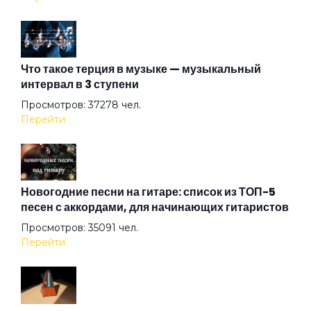
Вот и тень моя...
Что такое терция в музыке — музыкальный
интервал в 3 ступени
Вот и я не иду до конца
Просмотров: 37278 чел.
Перейти
Вплети меня в свое кружево
Все вокруг боятся радости паяца
Новогодние песни на гитаре: список из ТОП-5
песен с аккордами, для начинающих гитаристов
Просмотров: 35091 чел.
Всё остальное дым
Перейти
Всё хорошо!