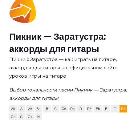
Пикник — Заратустра:
аккорды для гитары
Пикник: Заратустра — как играть на гитаре,
аккорды для гитары на официальном сайте
уроков игры на гитаре
Выбор тональности песни Пикник — Заратустра:
аккорды для гитары
Ab
A
A#
Bb
B
C
C#
Db
D
D#
Eb
E
F
F#
Gb
G
G#
H