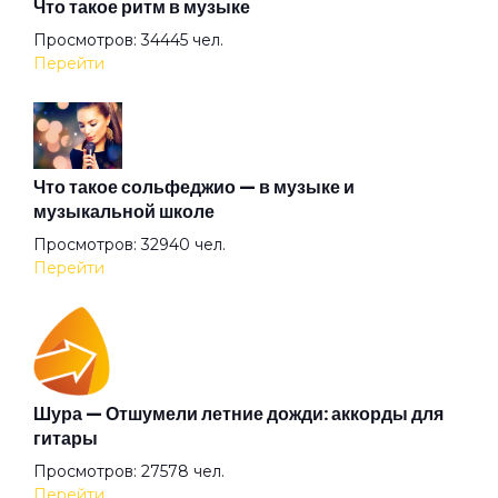
Что такое ритм в музыке
Где душа летает
Просмотров: 34445 чел.
Перейти
Герой
Герр Захер Мазох
Что такое сольфеджио — в музыке и
музыкальной школе
Просмотров: 32940 чел.
Гильотины сечение
Перейти
Гиперболоид
Глаза очерчены углём
Шура — Отшумели летние дожди: аккорды для
гитары
Просмотров: 27578 чел.
Говорит и показывает
Перейти