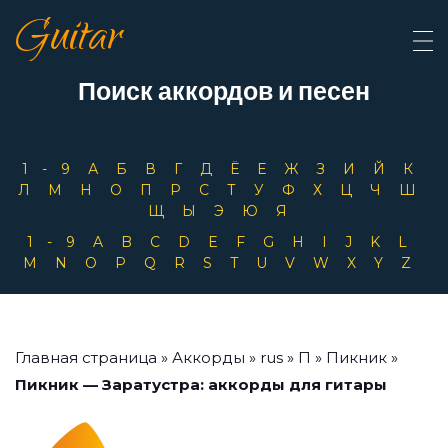
Guitar
Поиск аккордов и песен
1-9
А
Б
В
Г
Д
Ё
Е
Ж
З
И
Й
К
Л
М
Н
О
П
Р
С
Т
У
Ф
Х
Ц
Ч
Ш
Щ
Ы
Э
Ю
Я
1-9
A
B
C
D
E
F
G
H
I
J
K
L
M
N
O
P
Q
R
S
T
U
V
W
X
Y
Z
Главная страница
»
Аккорды
»
rus
»
П
»
Пикник
»
Пикник — Заратустра: аккорды для гитары