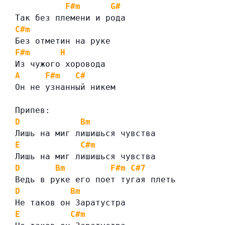
F#m
G#
Так без племени и рода
C#m
Без отметин на руке
F#m
H
Из чужого хоровода
A
F#m
C#
Он не узнанный никем
Припев:
D
Bm
Лишь на миг лишишься чувства
E
C#m
Лишь на миг лишишься чувства
D
Bm
F#m
C#7
Ведь в руке его поет тугая плеть
D
Bm
Не таков он Заратустра
E
C#m