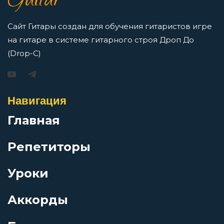
Guitar
Просмотров: 16421 чел.
Перейти
Сайт Гитары создан для обучения гитаристов игре
Ещё один дождь
на гитаре в системе гитарного строя Дроп До
(Drop-C)
Железные мантры
Игорь Растеряев — Безрукавочка: аккорды для
гитары
Навигация
Железный орех
Просмотров: 15195 чел.
Главная
Перейти
За невинно убиенных
Репетиторы
За пижоном пижон
Уроки
АукцЫон — Возле меня: аккорды для гитары
Аккорды
Зачем?
Просмотров: 10506 чел.
Перейти