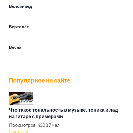
Велосипед
Вертолёт
Весна
Ветер лилипутов
Популярное на сайте
Вечер
Взгляд туманный пьёт нирвану
Что такое тональность в музыке, тоника и лад
на гитаре с примерами
Просмотров: 45087 чел.
Вот же это слово
Перейти