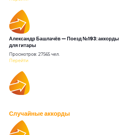
Граф "Д"
Дай себя сорвать
Александр Башлачёв — Поезд №193: аккорды
для гитары
Просмотров: 27565 чел.
Два великана
Перейти
Две судьбы
IOWA — Плохо танцевать: аккорды для гитары
Декаданс
Просмотров: 26040 чел.
Случайные аккорды
Перейти
Деньги