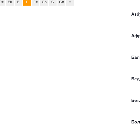
D#
Eb
E
F
F#
Gb
G
G#
H
Азб
Афр
Бал
Бед
Бет
Бол