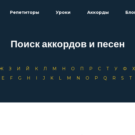
Репетиторы
Уроки
Аккорды
Бло
Поиск аккордов и песен
Ж
З
И
Й
К
Л
М
Н
О
П
Р
С
Т
У
Ф
D
E
F
G
H
I
J
K
L
M
N
O
P
Q
R
S