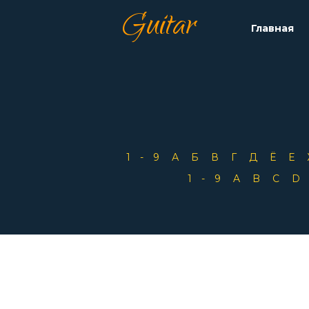
Guitar
Главная
1-9
А
Б
В
Г
Д
Ё
Е
1-9
A
B
C