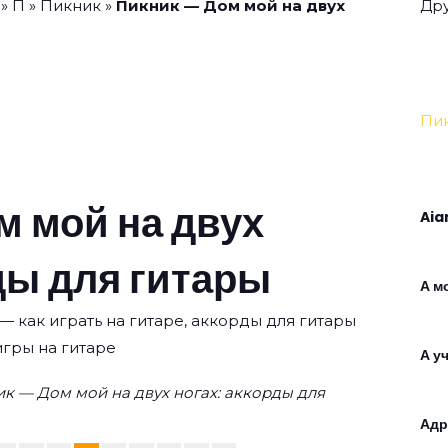
»
П
»
Пикник
»
Пикник — Дом мой на двух
Дру
Пи
м мой на двух
Aia
ды для гитары
А м
— как играть на гитаре, аккорды для гитары
игры на гитаре
А у
к — Дом мой на двух ногах: аккорды для
Адр