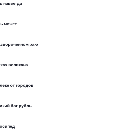
ь навсегда
ь может
азвороченном раю
уках великана
леке от городов
икий бог рубль
осипед