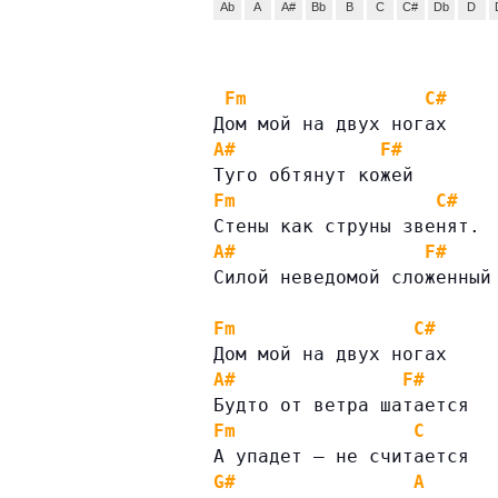
Ab
A
A#
Bb
B
C
C#
Db
D
Fm
C#
Дом мой на двух ногах
A#
F#
Туго обтянут кожей
Fm
C#
Стены как струны звенят.
A#
F#
Силой неведомой сложенный
Fm
C#
Дом мой на двух ногах
A#
F#
Будто от ветра шатается
Fm
C
А упадет – не считается
G#
A