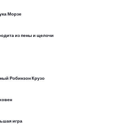
ука Морзе
одита из пены и щелочи
ный Робинзон Крузо
ховен
ьшая игра