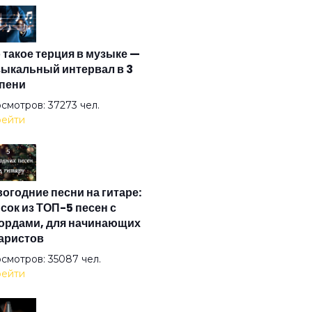
и тень моя...
 такое терция в музыке —
 и я не иду до конца
ыкальный интервал в 3
пени
ети меня в свое кружево
смотров: 37273 чел.
ейти
 вокруг боятся радости паяца
огодние песни на гитаре:
 остальное дым
сок из ТОП-5 песен с
ордами, для начинающих
аристов
 хорошо!
смотров: 35087 чел.
ейти
 душа летает