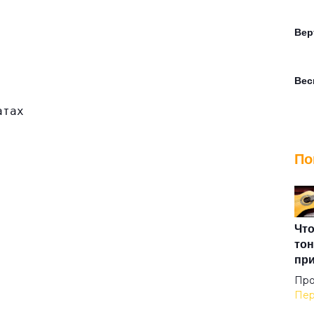
Вер
Вес
атах
Вет
По
Веч
Взг
Что
тон
пр
Вот
Про
Пер