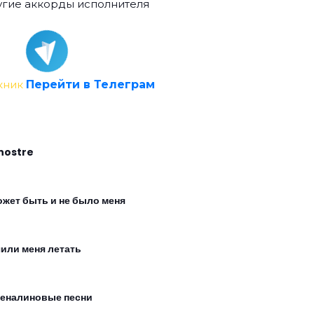
гие аккорды исполнителя
кник
Перейти в Телеграм
nostre
ожет быть и не было меня
чили меня летать
еналиновые песни