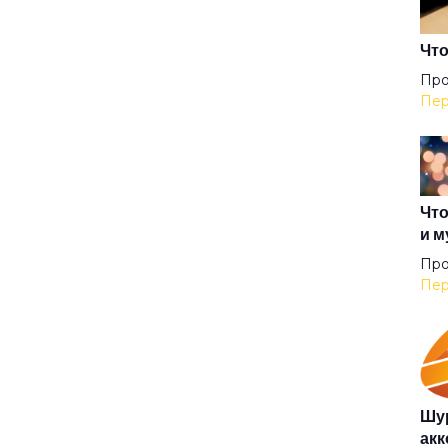
Гер
Что
Про
Пер
Гер
Гил
Что
и м
Гип
Про
Пер
Гла
Гов
Шур
акк