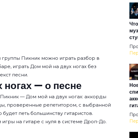
Вот 
Что
Вот
муз
сту
Впл
Про
Пер
ы группы
Пикник
можно играть разбор в
баре, играть Дом мой на двух ногах без
Все
текст песни.
 ногах — о песне
Нов
Всё
спи
 Пикник — Дом мой на двух ногах: аккорды
акк
ды, проверенные репетитором, с выбранной
гит
Всё
о будет петь большинству гитаристов.
Про
Пер
 игры на гитаре с нуля
в системе Дроп-До.
Где