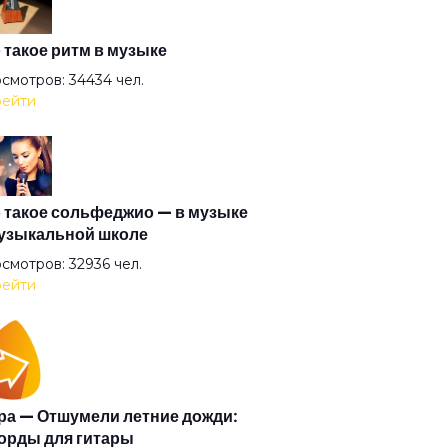
ой
 такое ритм в музыке
смотров: 34434 чел.
ейти
р Захер Мазох
ьотины сечение
 такое сольфеджио — в музыке
узыкальной школе
ерболоид
смотров: 32936 чел.
ейти
за очерчены углём
орит и показывает
а — Отшумели летние дожди:
орды для гитары