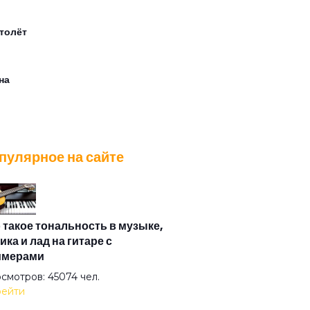
толёт
на
ер лилипутов
пулярное на сайте
ер
ляд туманный пьёт нирвану
 такое тональность в музыке,
ика и лад на гитаре с
имерами
 же это слово
смотров: 45074 чел.
ейти