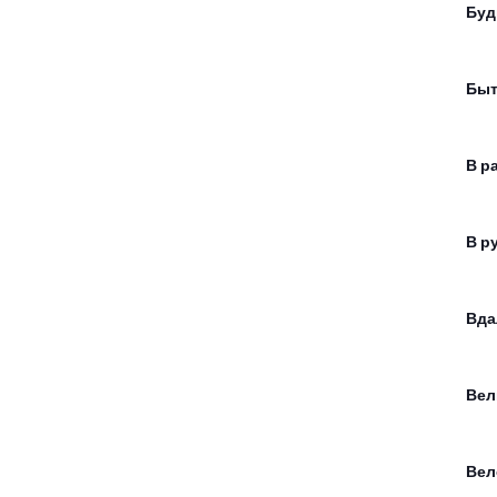
Буд
Быт
В р
В р
Вда
Вел
Вел