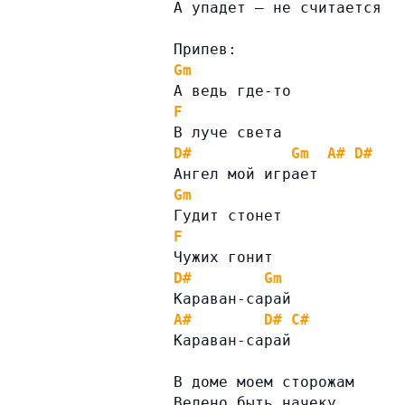
А упадет – не считается
Припев:
Gm
А ведь где-то
F
В луче света
D#
Gm
A#
D#
Ангел мой играет
Gm
Гудит стонет
F
Чужих гонит
D#
Gm
Караван-сарай
A#
D#
C#
Караван-сарай
В доме моем сторожам
Велено быть начеку