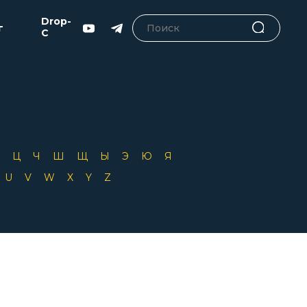
Drop-
г
C
Х
Ц
Ч
Ш
Щ
Ы
Э
Ю
Я
T
U
V
W
X
Y
Z