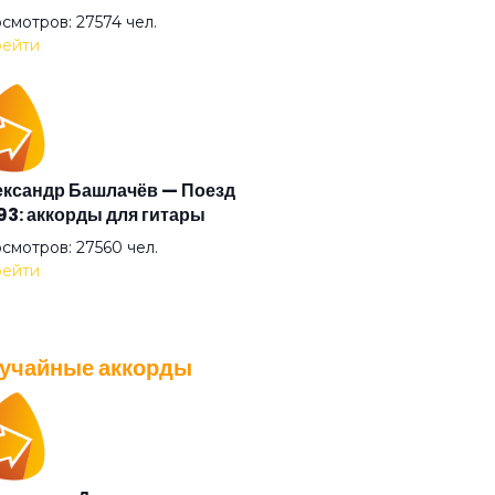
ф "Д"
смотров: 27574 чел.
ейти
 себя сорвать
 великана
ксандр Башлачёв — Поезд
3: аккорды для гитары
 судьбы
смотров: 27560 чел.
ейти
аданс
учайные аккорды
ьги
A — Плохо танцевать: аккорды
 гитары
ая певица
смотров: 26038 чел.