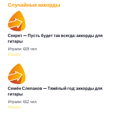
Просмотров: 26039 чел.
Случайные аккорды
Перейти
Дикая певица
Дикие игры
Секрет — Пусть будет так всегда: аккорды для
Валентин Стрыкало — Gay porn: аккорды для
гитары
гитары
Диск-жокей
Играли: 659 чел.
Просмотров: 25696 чел.
Играть
Перейти
До Содома далеко
Дом мой на двух ногах
Аккорды для начинающих играть на гитаре —
Семён Слепаков — Тяжёлый год: аккорды для
легкие и простые песни на гитаре
гитары
Просмотров: 23263 чел.
Душа самурая меч
Играли: 652 чел.
Перейти
Играть