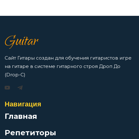
Египтянин
7 нот в музыке: До, Ре, Ми, Фа, Соль, Ля, Си —
как освоить нотную грамоту новичкам
Ещё один дождь
Просмотров: 16420 чел.
Guitar
Перейти
Железные мантры
Сайт Гитары создан для обучения гитаристов игре
на гитаре в системе гитарного строя Дроп До
Железный орех
(Drop-C)
Игорь Растеряев — Безрукавочка: аккорды для
гитары
За невинно убиенных
Просмотров: 15194 чел.
Навигация
Перейти
За пижоном пижон
Главная
Репетиторы
Заратустра