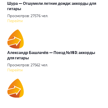
Говорит и показывает
Шура — Отшумели летние дожди: аккорды для
гитары
Просмотров: 27576 чел.
Граф "Д"
Перейти
Дай себя сорвать
Два великана
Александр Башлачёв — Поезд №193: аккорды
для гитары
Просмотров: 27562 чел.
Две судьбы
Перейти
Декаданс
IOWA — Плохо танцевать: аккорды для гитары
Деньги