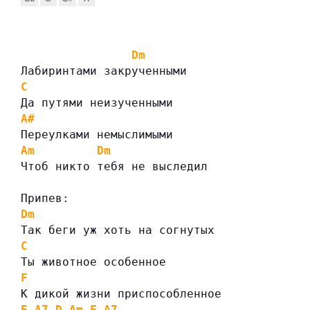
Dm
Лабиринтами закрученными
C
Да путями неизученными
A#
Переулками немыслимыми
Am
Dm
Чтоб никто тебя не выследил
Припев:
Dm
Так беги уж хоть на согнутых
C
Ты животное особенное
F
К дикой жизни приспособленное
E
A7
D
Am
F
A7