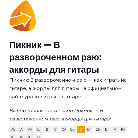
Пикник — В
развороченном раю:
аккорды для гитары
Пикник: В развороченном раю — как играть на
гитаре, аккорды для гитары на официальном
сайте уроков игры на гитаре
Выбор тональности песни Пикник — В
развороченном раю: аккорды для гитары
Ab
A
A#
Bb
B
C
C#
Db
D
D#
Eb
E
F
F#
Gb
G
G#
H