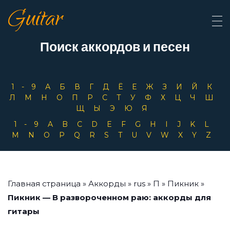
Guitar
Поиск аккордов и песен
1-9
А
Б
В
Г
Д
Ё
Е
Ж
З
И
Й
К
Л
М
Н
О
П
Р
С
Т
У
Ф
Х
Ц
Ч
Ш
Щ
Ы
Э
Ю
Я
1-9
A
B
C
D
E
F
G
H
I
J
K
L
M
N
O
P
Q
R
S
T
U
V
W
X
Y
Z
Главная страница
»
Аккорды
»
rus
»
П
»
Пикник
»
Пикник — В развороченном раю: аккорды для
гитары