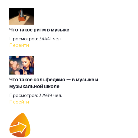
Где душа летает
Что такое ритм в музыке
Герой
Просмотров: 34441 чел.
Перейти
Герр Захер Мазох
Гильотины сечение
Что такое сольфеджио — в музыке и
музыкальной школе
Просмотров: 32939 чел.
Гиперболоид
Перейти
Глаза очерчены углём