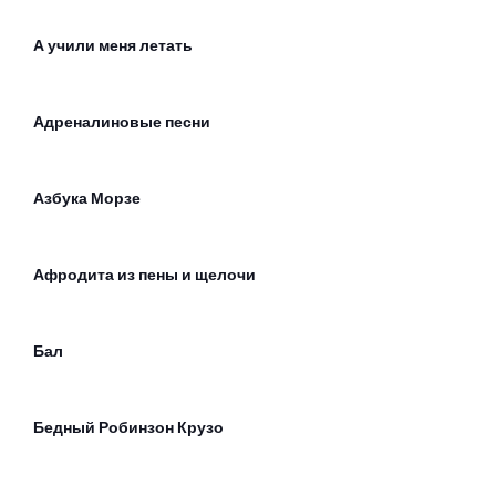
А учили меня летать
Адреналиновые песни
Азбука Морзе
Афродита из пены и щелочи
Бал
Бедный Робинзон Крузо