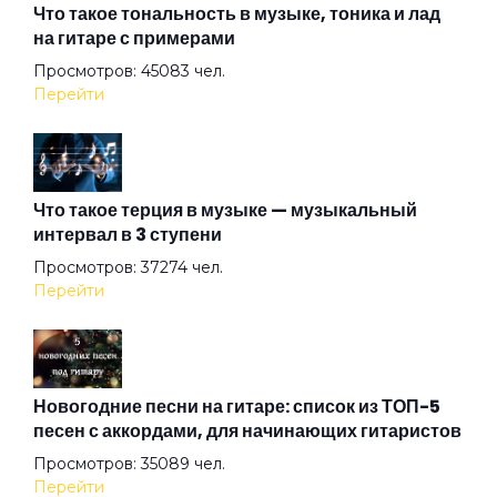
Вот же это слово
Что такое тональность в музыке, тоника и лад
на гитаре с примерами
Просмотров: 45083 чел.
Вот и тень моя...
Перейти
Вот и я не иду до конца
Что такое терция в музыке — музыкальный
интервал в 3 ступени
Вплети меня в свое кружево
Просмотров: 37274 чел.
Перейти
Все вокруг боятся радости паяца
Всё остальное дым
Новогодние песни на гитаре: список из ТОП-5
песен с аккордами, для начинающих гитаристов
Просмотров: 35089 чел.
Всё хорошо!
Перейти