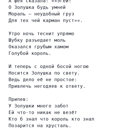
А фея сказала: «»Эгей!
О Золушка будь умней
Мораль — неудобный груз
Для тех чей карман пуст»».
Утро ночь теснит упрямо
Шубку разъедает моль
Оказался грубым хамом
Голубой король.
И теперь с одной босой ногою
Носится Золушка по свету.
Ведь дело её не простое:
Привлечь негодяев к ответу.
Припев:
У Золушки много забот
Ей что-то никак не везёт
Кто б знал что король кто знал
Позарится на хрусталь.