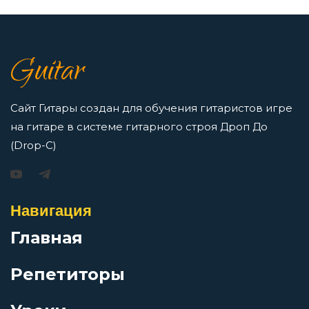
Душа самурая меч
7 нот в музыке: До, Ре, Ми, Фа, Соль, Ля, Си —
Guitar
как освоить нотную грамоту новичкам
Египтянин
Просмотров: 16413 чел.
Перейти
Сайт Гитары создан для обучения гитаристов игре
Ещё один дождь
на гитаре в системе гитарного строя Дроп До
(Drop-C)
Железные мантры
Игорь Растеряев — Безрукавочка: аккорды для
гитары
Навигация
Железный орех
Просмотров: 15192 чел.
Главная
Перейти
За невинно убиенных
Репетиторы
За пижоном пижон