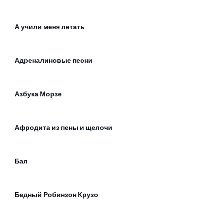
А учили меня летать
Адреналиновые песни
Азбука Морзе
Афродита из пены и щелочи
Бал
Бедный Робинзон Крузо