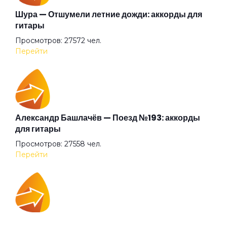
Глаза очерчены углём
Шура — Отшумели летние дожди: аккорды для
гитары
Просмотров: 27572 чел.
Говорит и показывает
Перейти
Граф "Д"
Дай себя сорвать
Александр Башлачёв — Поезд №193: аккорды
для гитары
Просмотров: 27558 чел.
Два великана
Перейти
Две судьбы
IOWA — Плохо танцевать: аккорды для гитары
Декаданс