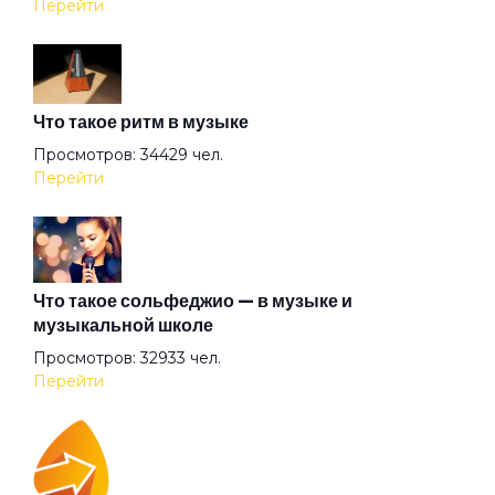
Перейти
Всё хорошо!
Что такое ритм в музыке
Где душа летает
Просмотров: 34429 чел.
Перейти
Герой
Герр Захер Мазох
Что такое сольфеджио — в музыке и
музыкальной школе
Просмотров: 32933 чел.
Гильотины сечение
Перейти
Гиперболоид