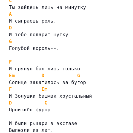
C
Ты зайдёшь лишь на минутку
A
И сыграешь роль.
D
И тебе подарит шутку
G
Голубой король»».
F
И грянул бал лишь только
Em
D
G
Солнце закатилось за бугор
F
Em
И Золушки башмак хрустальный
D
G
Произвёл фурор.
И были рыцари в экстазе
Вылезли из лат.