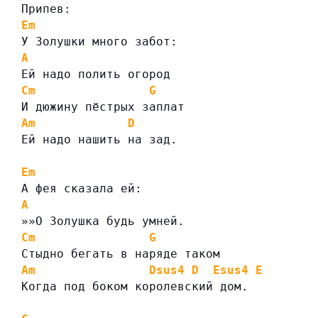
Припев:
Em
У Золушки много забот:
A
Ей надо полить огород
Cm
G
И дюжину пёстрых заплат
Am
D
Ей надо нашить на зад.
Em
А фея сказала ей:
A
»»О Золушка будь умней.
Cm
G
Стыдно бегать в наряде таком
Am
Dsus4
D
Esus4
E
Когда под боком королевский дом.