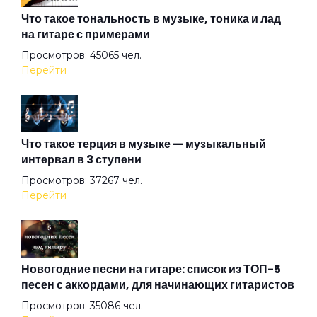
Взгляд туманный пьёт нирвану
Что такое тональность в музыке, тоника и лад
на гитаре с примерами
Просмотров: 45065 чел.
Вот же это слово
Перейти
Вот и тень моя...
Что такое терция в музыке — музыкальный
интервал в 3 ступени
Вот и я не иду до конца
Просмотров: 37267 чел.
Перейти
Вплети меня в свое кружево
Все вокруг боятся радости паяца
Новогодние песни на гитаре: список из ТОП-5
песен с аккордами, для начинающих гитаристов
Просмотров: 35086 чел.
Всё остальное дым