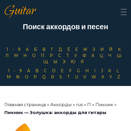
Guitar
Поиск аккордов и песен
1-9
А
Б
В
Г
Д
Ё
Е
Ж
З
И
Й
К
Л
М
Н
О
П
Р
С
Т
У
Ф
Х
Ц
Ч
Ш
Щ
Ы
Э
Ю
Я
1-9
A
B
C
D
E
F
G
H
I
J
K
L
M
N
O
P
Q
R
S
T
U
V
W
X
Y
Z
Главная страница
»
Аккорды
»
rus
»
П
»
Пикник
»
Пикник — Золушка: аккорды для гитары