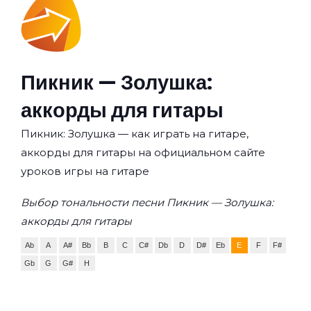
Пикник — Золушка:
аккорды для гитары
Пикник: Золушка — как играть на гитаре,
аккорды для гитары на официальном сайте
уроков игры на гитаре
Выбор тональности песни Пикник — Золушка:
аккорды для гитары
Ab
A
A#
Bb
B
C
C#
Db
D
D#
Eb
E
F
F#
Gb
G
G#
H