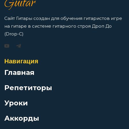
Guitar
Перейти
Железные мантры
Сайт Гитары создан для обучения гитаристов игре
на гитаре в системе гитарного строя Дроп До
Железный орех
(Drop-C)
Игорь Растеряев — Безрукавочка: аккорды для
гитары
За невинно убиенных
Просмотров: 15192 чел.
Навигация
Перейти
За пижоном пижон
Главная
Репетиторы
Заратустра
АукцЫон — Возле меня: аккорды для гитары
Уроки
Зачем?
Просмотров: 10492 чел.
Перейти
Аккорды
Звезда Декаданс