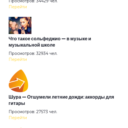
Просмотров: 34429 чел.
Перейти
Герр Захер Мазох
Гильотины сечение
Что такое сольфеджио — в музыке и
музыкальной школе
Просмотров: 32934 чел.
Гиперболоид
Перейти
Глаза очерчены углём
Говорит и показывает
Шура — Отшумели летние дожди: аккорды для
гитары
Просмотров: 27573 чел.
Граф "Д"
Перейти