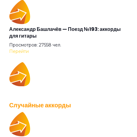
Дай себя сорвать
Два великана
Александр Башлачёв — Поезд №193: аккорды
для гитары
Просмотров: 27558 чел.
Две судьбы
Перейти
Декаданс
IOWA — Плохо танцевать: аккорды для гитары
Деньги
Просмотров: 26037 чел.
Случайные аккорды
Перейти
Дикая певица
Дикие игры