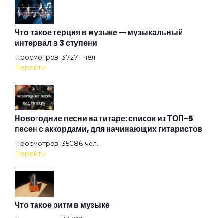
Вот и тень моя...
Что такое терция в музыке — музыкальный
интервал в 3 ступени
Вот и я не иду до конца
Просмотров: 37271 чел.
Перейти
Вплети меня в свое кружево
Всё остальное дым
Новогодние песни на гитаре: список из ТОП-5
песен с аккордами, для начинающих гитаристов
Просмотров: 35086 чел.
Всё хорошо!
Перейти
Где душа летает
Что такое ритм в музыке
Герой