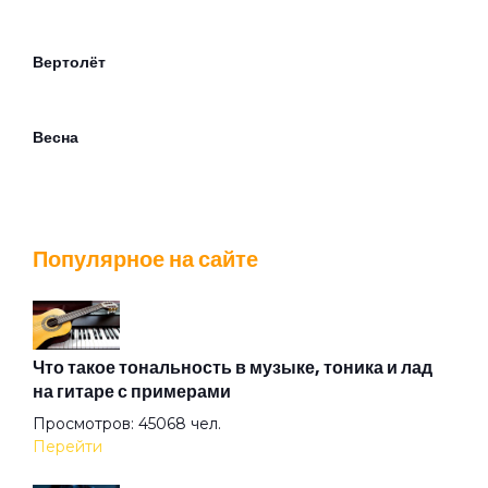
Вертолёт
Весна
Ветер лилипутов
Популярное на сайте
Вечер
Взгляд туманный пьёт нирвану
Что такое тональность в музыке, тоника и лад
на гитаре с примерами
Просмотров: 45068 чел.
Вот же это слово
Перейти