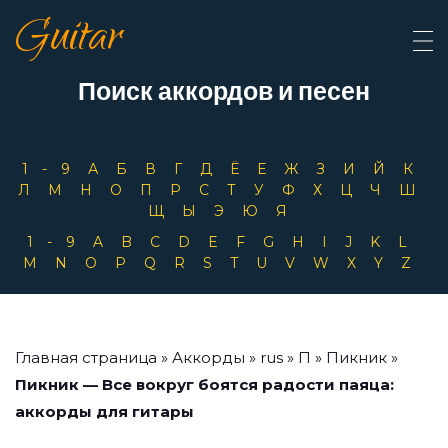
Guitar
Поиск аккордов и песен
1-9
А
Б
В
Г
Д
Ё
Е
Ж
З
И
Й
К
Л
М
Н
О
П
Р
С
Т
У
Ф
Х
Ц
Ч
Ш
Щ
Ы
Э
Ю
Я
1-9
A
B
C
D
E
F
G
H
I
J
K
L
M
N
O
P
Q
R
S
T
U
V
W
X
Y
Z
Главная страница
»
Аккорды
»
rus
»
П
»
Пикник
»
Пикник — Все вокруг боятся радости паяца:
аккорды для гитары