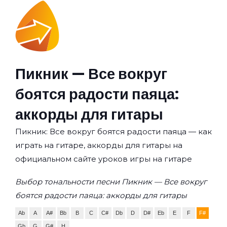
Пикник — Все вокруг
боятся радости паяца:
аккорды для гитары
Пикник: Все вокруг боятся радости паяца — как
играть на гитаре, аккорды для гитары на
официальном сайте уроков игры на гитаре
Выбор тональности песни Пикник — Все вокруг
боятся радости паяца: аккорды для гитары
Ab
A
A#
Bb
B
C
C#
Db
D
D#
Eb
E
F
F#
Gb
G
G#
H