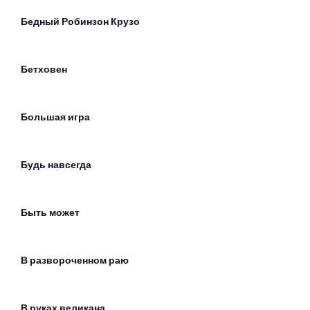
Бедный Робинзон Крузо
Бетховен
Большая игра
Будь навсегда
Быть может
В развороченном раю
В руках великана