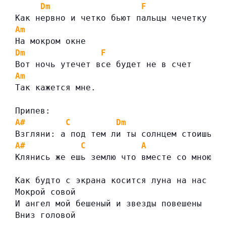
Dm
F
Как нервно и четко бьют пальцы чечетку
Am
На мокром окне
Dm
F
Вот ночь утечет все будет не в счет
Am
Так кажется мне.
Припев:
A#
C
Dm
Взгляни: а под тем ли ты солнцем стоишь
A#
C
A
Клянись же ешь землю что вместе со мною с
Как будто с экрана косится луна на нас
Мокрой совой
И ангел мой бешеный и звезды повешены
Вниз головой