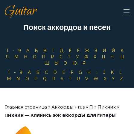
Guitar
Поиск аккордов и песен
1-9
А
Б
В
Г
Д
Ё
Е
Ж
З
И
Й
К
Л
М
Н
О
П
Р
С
Т
У
Ф
Х
Ц
Ч
Ш
Щ
Ы
Э
Ю
Я
1-9
A
B
C
D
E
F
G
H
I
J
K
L
M
N
O
P
Q
R
S
T
U
V
W
X
Y
Z
Главная страница
»
Аккорды
»
rus
»
П
»
Пикник
»
Пикник — Клянись же: аккорды для гитары