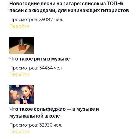
Новогодние песни на гитаре: список из ТОП-5
песен с аккордами, для начинающих гитаристов
Просмотров: 35087 чел.
Всё остальное дым
Перейти
Всё хорошо!
Что такое ритм в музыке
Где душа летает
Просмотров: 34434 чел.
Перейти
Герой
Герр Захер Мазох
Что такое сольфеджио — в музыке и
музыкальной школе
Просмотров: 32936 чел.
Гильотины сечение
Перейти