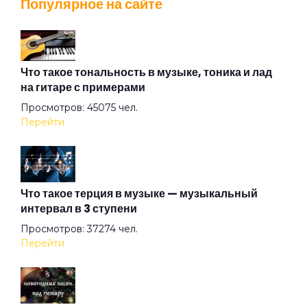
Популярное на сайте
Вечер
Взгляд туманный пьёт нирвану
Что такое тональность в музыке, тоника и лад
на гитаре с примерами
Просмотров: 45075 чел.
Вот же это слово
Перейти
Вот и тень моя...
Что такое терция в музыке — музыкальный
интервал в 3 ступени
Вот и я не иду до конца
Просмотров: 37274 чел.
Перейти
Вплети меня в свое кружево
Все вокруг боятся радости паяца