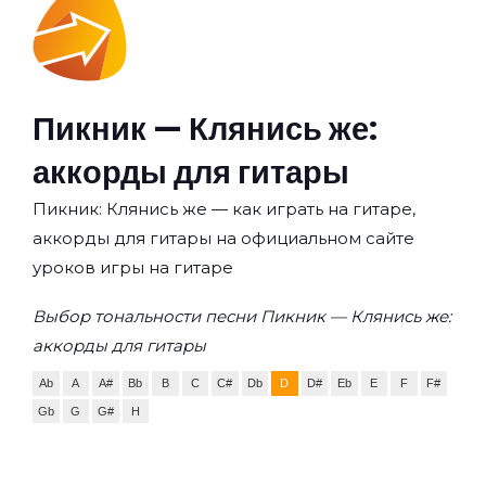
Пикник — Клянись же:
аккорды для гитары
Пикник: Клянись же — как играть на гитаре,
аккорды для гитары на официальном сайте
уроков игры на гитаре
Выбор тональности песни Пикник — Клянись же:
аккорды для гитары
Ab
A
A#
Bb
B
C
C#
Db
D
D#
Eb
E
F
F#
Gb
G
G#
H