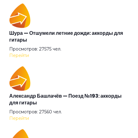
Гиперболоид
Глаза очерчены углём
Шура — Отшумели летние дожди: аккорды для
гитары
Просмотров: 27575 чел.
Говорит и показывает
Перейти
Граф "Д"
Дай себя сорвать
Александр Башлачёв — Поезд №193: аккорды
для гитары
Просмотров: 27560 чел.
Два великана
Перейти
Две судьбы