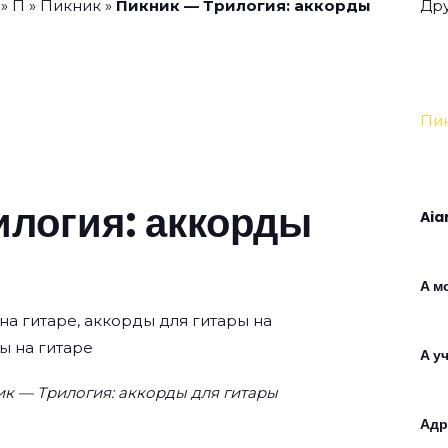
»
П
»
Пикник
»
Пикник — Трилогия: аккорды
Дру
Пи
илогия: аккорды
Aia
А м
на гитаре, аккорды для гитары на
ы на гитаре
А у
к — Трилогия: аккорды для гитары
Адр