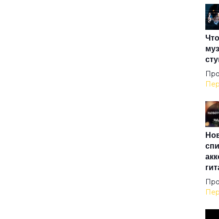
Вот 
Что
Вот
муз
сту
Впл
Про
Пер
Все
Нов
Всё
спи
акк
гит
Всё
Про
Пер
Где