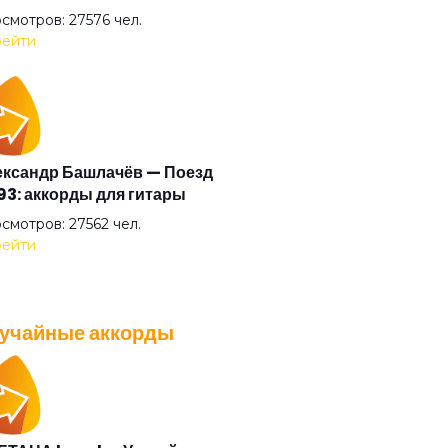
ф "Д"
смотров: 27576 чел.
ейти
 себя сорвать
 великана
ксандр Башлачёв — Поезд
3: аккорды для гитары
 судьбы
смотров: 27562 чел.
ейти
аданс
учайные аккорды
ьги
A — Плохо танцевать: аккорды
 гитары
ая певица
смотров: 26039 чел.