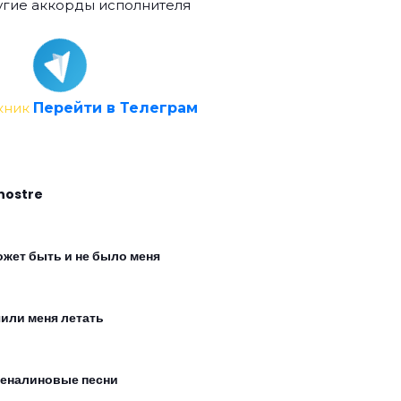
гие аккорды исполнителя
кник
Перейти в Телеграм
nostre
ожет быть и не было меня
чили меня летать
еналиновые песни