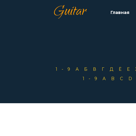
Guitar
Главная
1-9
А
Б
В
Г
Д
Ё
Е
1-9
A
B
C