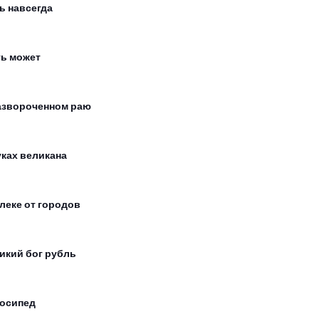
ь навсегда
ь может
азвороченном раю
уках великана
леке от городов
икий бог рубль
осипед