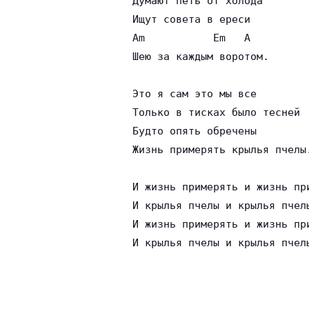
Думают петь от холода

Ищут совета в ереси

Am           Em   A

Шею за каждым воротом.

Это я сам это мы все

Только в тисках было тесней

Будто опять обречены

Жизнь примерять крылья пчелы.
И жизнь примерять и жизнь при
И крылья пчелы и крылья пчелы
И жизнь примерять и жизнь при
И крылья пчелы и крылья пчел