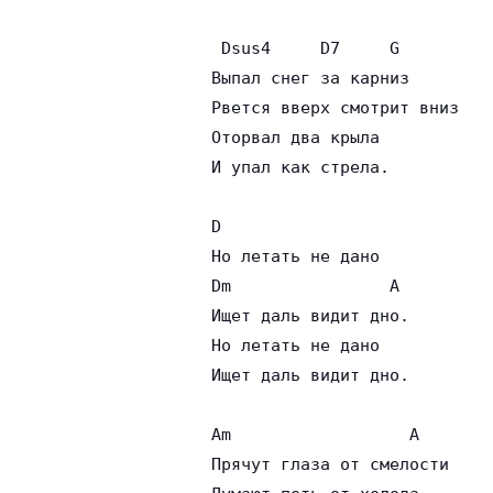
 Dsus4     D7     G

Выпал снег за карниз

Рвется вверх смотрит вниз

Оторвал два крыла

И упал как стрела.

D

Но летать не дано

Dm                A

Ищет даль видит дно.

Но летать не дано

Ищет даль видит дно.

Am                  A

Прячут глаза от смелости
