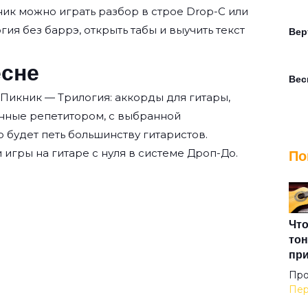
ник
можно играть разбор в строе Drop-C или
огия без баррэ, открыть табы и выучить текст
Вер
есне
Вес
Пикник — Трилогия: аккорды для гитары,
нные репетитором, с выбранной
Вет
о будет петь большинству гитаристов.
 игры на гитаре с нуля
в системе Дроп-До.
По
Веч
Взг
Что
тон
пр
Вот
Про
Пер