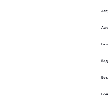
Азб
Афр
Бал
Бед
Бет
Бол