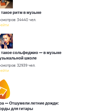
ой
 такое ритм в музыке
смотров: 34440 чел.
ейти
р Захер Мазох
ьотины сечение
 такое сольфеджио — в музыке
узыкальной школе
ерболоид
смотров: 32939 чел.
ейти
за очерчены углём
орит и показывает
а — Отшумели летние дожди:
орды для гитары