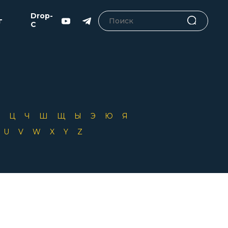
Drop-
г
C
Х
Ц
Ч
Ш
Щ
Ы
Э
Ю
Я
T
U
V
W
X
Y
Z