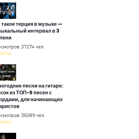
и тень моя...
 такое терция в музыке —
 и я не иду до конца
ыкальный интервал в 3
пени
ети меня в свое кружево
смотров: 37274 чел.
ейти
 вокруг боятся радости паяца
огодние песни на гитаре:
 остальное дым
сок из ТОП-5 песен с
ордами, для начинающих
аристов
 хорошо!
смотров: 35089 чел.
ейти
 душа летает