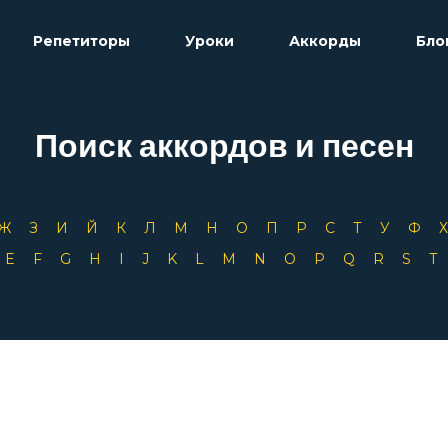
Репетиторы
Уроки
Аккорды
Бло
Поиск аккордов и песен
Ж
З
И
Й
К
Л
М
Н
О
П
Р
С
Т
У
Ф
D
E
F
G
H
I
J
K
L
M
N
O
P
Q
R
S