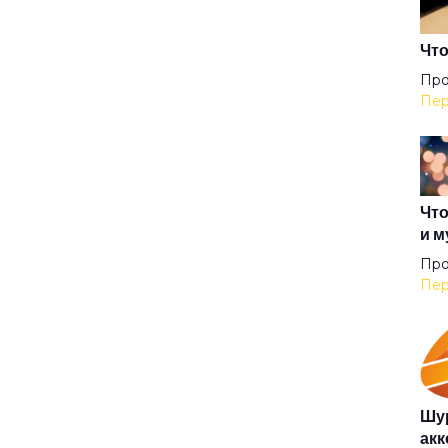
Гер
Что
Про
Пер
Гер
Гил
Что
и м
Гип
Про
Пер
Гла
Гов
Шур
акк