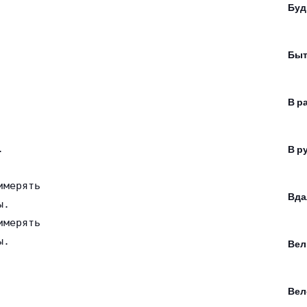
Буд
Быт
В р


В р
мерять

Вда
.

мерять

ы.
Вел
Вел