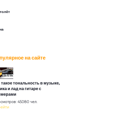
толёт
на
ер лилипутов
пулярное на сайте
ер
ляд туманный пьёт нирвану
 такое тональность в музыке,
ика и лад на гитаре с
имерами
 же это слово
смотров: 45080 чел.
ейти