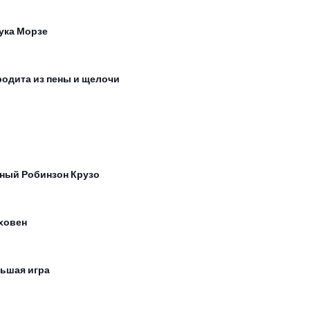
ука Морзе
одита из пены и щелочи
ный Робинзон Крузо
ховен
ьшая игра