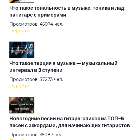
Взгляд туманный пьёт нирвану
Что такое тональность в музыке, тоника и лад
на гитаре с примерами
Просмотров: 45074 чел.
Вот же это слово
Перейти
Вот и тень моя...
Что такое терция в музыке — музыкальный
интервал в 3 ступени
Вот и я не иду до конца
Просмотров: 37273 чел.
Перейти
Вплети меня в свое кружево
Все вокруг боятся радости паяца
Новогодние песни на гитаре: список из ТОП-5
песен с аккордами, для начинающих гитаристов
Просмотров: 35087 чел.
Всё остальное дым