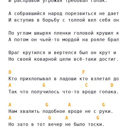
И расправой угрожая требовал гопак.
А собравшийся народ порезвиться не дает
И вступив в борьбу с толпой вел себя он к
По углам швыряя пленки головой крушил кол
А потом он чьей-то мордой на рояле брал а
Враг крутился и вертелся был он крут и ли
Но своей коварной цели всё-таки достиг.
D
F
Кто прихлопывал в ладоши кто взлетал до п
A
G
C
D
Так что получилось что-то вроде гопака.
A
G
A
G
Нам хвалить подобное вроде не с руки.
A
G
A
G
Но зато в тот вечер не было тоски.