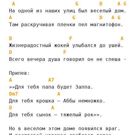
A
G
D
A
G
На одной из наших улиц был веселый дом.
A
G
D
A
G
Там раскручивая пленки пел магнитофон.
D
F
A
Жизнерадостный жокей улыбался до ушей.
D
F
Всего вечера душа говорил он не спеша -
Припев:
A
A7
»»Для тебя папа будет Заппа.
Dm7
A
Для тебя крошка — Аббы немножко.
D
A
Для тебя сынок — тяжелый рок»».
Но в веселом этом доме появился враг.