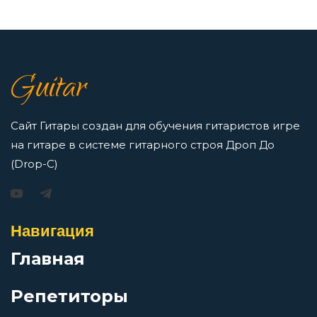
Египтянин
7 нот в музыке: До, Ре, Ми, Фа, Соль, Ля, Си —
как освоить нотную грамоту новичкам
Ещё один дождь
Guitar
Просмотров: 16417 чел.
Перейти
Железные мантры
Сайт Гитары создан для обучения гитаристов игре
на гитаре в системе гитарного строя Дроп До
Железный орех
(Drop-C)
Игорь Растеряев — Безрукавочка: аккорды для
гитары
За невинно убиенных
Навигация
Просмотров: 15193 чел.
Перейти
Главная
За пижоном пижон
Репетиторы
Заратустра