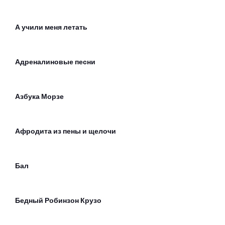
А учили меня летать
Адреналиновые песни
Азбука Морзе
Афродита из пены и щелочи
Бал
Бедный Робинзон Крузо