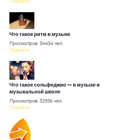
Перейти
Всё хорошо!
Что такое ритм в музыке
Где душа летает
Просмотров: 34434 чел.
Перейти
Герой
Герр Захер Мазох
Что такое сольфеджио — в музыке и
музыкальной школе
Просмотров: 32936 чел.
Гильотины сечение
Перейти
Гиперболоид