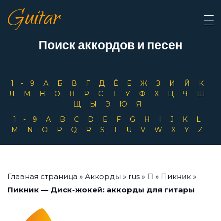
Guitar
Поиск аккордов и песен
1-9
А
Б
В
Г
Д
Ё
Е
Ж
З
И
Й
К
Л
М
Н
О
П
Р
С
Т
У
Ф
Х
Ц
Ч
Ш
Щ
Ы
Э
Ю
Я
1-9
A
B
C
D
E
F
G
H
I
J
K
L
M
N
O
P
Q
R
S
T
U
V
W
X
Y
Z
Главная страница
»
Аккорды
»
rus
»
П
»
Пикник
»
Пикник — Диск-жокей: аккорды для гитары