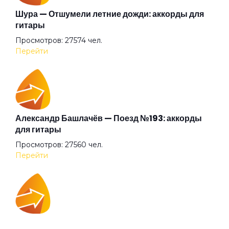
Глаза очерчены углём
Шура — Отшумели летние дожди: аккорды для
гитары
Просмотров: 27574 чел.
Говорит и показывает
Перейти
Граф "Д"
Дай себя сорвать
Александр Башлачёв — Поезд №193: аккорды
для гитары
Просмотров: 27560 чел.
Два великана
Перейти
Две судьбы
IOWA — Плохо танцевать: аккорды для гитары
Декаданс