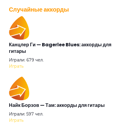
Просмотров: 26038 чел.
Случайные аккорды
Перейти
Деньги
Дикая певица
Канцлер Ги — Bagerlee Blues: аккорды для
Валентин Стрыкало — Gay porn: аккорды для
гитары
гитары
Дикие игры
Играли: 679 чел.
Просмотров: 25692 чел.
Играть
Перейти
До Содома далеко
Дом мой на двух ногах
Аккорды для начинающих играть на гитаре —
Найк Борзов — Там: аккорды для гитары
легкие и простые песни на гитаре
Играли: 597 чел.
Просмотров: 23259 чел.
Душа самурая меч
Играть
Перейти