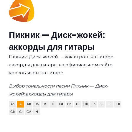
Пикник — Диск-жокей:
аккорды для гитары
Пикник: Диск-жокей — как играть на гитаре,
аккорды для гитары на официальном сайте
уроков игры на гитаре
Выбор тональности песни Пикник — Диск-
жокей: аккорды для гитары
Ab
A
A#
Bb
B
C
C#
Db
D
D#
Eb
E
F
F#
Gb
G
G#
H