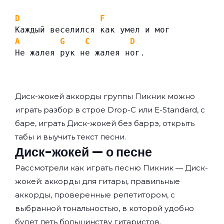
D
F
Каждый веселился как умел и мог
A
G
C
D
Не жалея рук не жалея ног.
Диск-жокей аккорды группы
Пикник
можно
играть разбор в строе Drop-C или E-Standard, с
баре, играть Диск-жокей без баррэ, открыть
табы и выучить текст песни.
Диск-жокей — о песне
Рассмотрели как играть песню Пикник — Диск-
жокей: аккорды для гитары, правильные
аккорды, проверенные репетитором, с
выбранной тональностью, в которой удобно
будет петь большинству гитаристов.