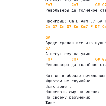
Fm7
Cm7
C#
G
Револьверы да толчёное ст
Проигрыш: Cm D A#m C7 G# 
Cm
G7
Cm
G7
Cm
Cm7
F
D#
C
G#
Вроде сделал все что нужн
G7
А несут ему на ужин
Fm7
Cm7
C#
G
Револьверы да толчёное ст
Вот он в образе печальном
Идиотом не случайно
Всяк зовет.
Наплевать ему на мнения -
По своему разумению
Живет.