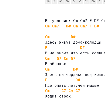
Ab
A
A#
Bb
B
C
C#
Db
D
Вступление: Cm Cm7 F D# C
Cm
Cm7
F
D#
Cm
Cm7
F
D#
Cm
D#
Здесь живут дома-колодцы
F
D#
И не знают что есть солнц
Cm
G7
Cm
G7
В облаках.
Cm
D#
Здесь на чердаке под крыш
F
D#
Где опять летучей мышью
Cm
G7
Cm
G7
Ходит страх.