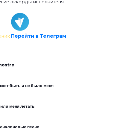
гие аккорды исполнителя
кник
Перейти в Телеграм
nostre
ожет быть и не было меня
чили меня летать
еналиновые песни