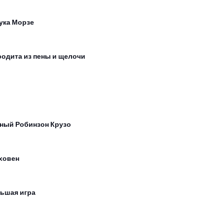
ука Морзе
одита из пены и щелочи
ный Робинзон Крузо
ховен
ьшая игра