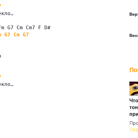
7
екло…
Вер
Fm G7 Cm Cm7 F D#
m
G7
Cm
G7
Вес
о
Вет
По
7
Веч
екло…
Взг
Что
тон
пр
Вот
Про
Пер