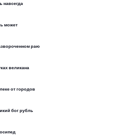
ь навсегда
ь может
азвороченном раю
уках великана
леке от городов
икий бог рубль
осипед