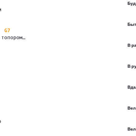
Буд
м
Быт
G7
 топором…
В р
В р
Вда
Вел
о
Вел