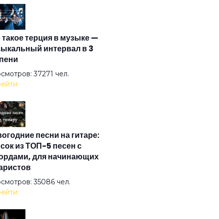
и тень моя...
 такое терция в музыке —
 и я не иду до конца
ыкальный интервал в 3
пени
ети меня в свое кружево
смотров: 37271 чел.
ейти
 вокруг боятся радости паяца
огодние песни на гитаре:
 остальное дым
сок из ТОП-5 песен с
ордами, для начинающих
аристов
 хорошо!
смотров: 35086 чел.
ейти
 душа летает