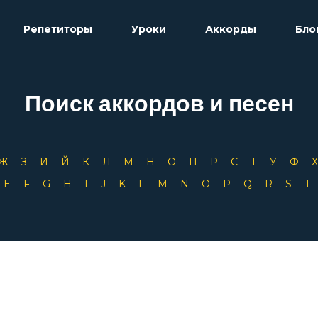
Репетиторы
Уроки
Аккорды
Бло
Поиск аккордов и песен
Ж
З
И
Й
К
Л
М
Н
О
П
Р
С
Т
У
Ф
D
E
F
G
H
I
J
K
L
M
N
O
P
Q
R
S