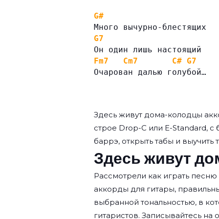
G#
Много вычурно-блестящих
G7
Он один лишь настоящий
Fm7
Cm7
C#
G7
Очарован далью голубой…
Здесь живут дома-колодцы ак
строе Drop-C или E-Standard, с
баррэ, открыть табы и выучить 
Здесь живут до
Рассмотрели как играть песню
аккорды для гитары, правильн
выбранной тональностью, в кот
гитаристов. Записывайтесь на
о