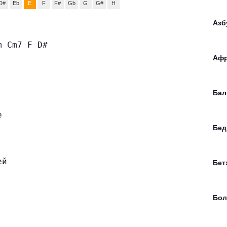
D#
Eb
E
F
F#
Gb
G
G#
H
Азб
m Cm7 F D#
Афр
Бал
е
Бед
ей
Бет
Бол