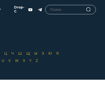
Drop-
г
C
Х
Ц
Ч
Ш
Щ
Ы
Э
Ю
Я
T
U
V
W
X
Y
Z