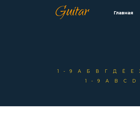
Guitar
Главная
1-9
А
Б
В
Г
Д
Ё
Е
1-9
A
B
C