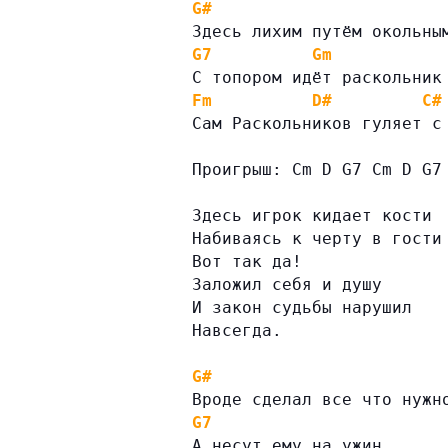
G#
Здесь лихим путём окольны
G7
Gm
С топором идёт раскольник
Fm
D#
C#
Сам Раскольников гуляет с
Проигрыш: Cm D G7 Cm D G7
Здесь игрок кидает кости
Набиваясь к черту в гости
Вот так да!
Заложил себя и душу
И закон судьбы нарушил
Навсегда.
G#
Вроде сделал все что нужн
G7
А несут ему на ужин