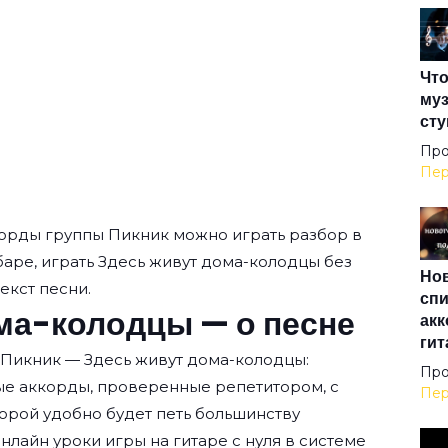
Вот 
Что
Вот
муз
сту
Впл
Про
Пер
Все
корды группы
Пикник
можно играть разбор в
 баре, играть Здесь живут дома-колодцы без
Нов
Всё
текст песни.
спи
ма-колодцы — о песне
акк
гит
Всё
 Пикник — Здесь живут дома-колодцы:
Про
ые аккорды, проверенные репетитором, с
Пер
орой удобно будет петь большинству
Где
нлайн уроки игры на гитаре с нуля
в системе