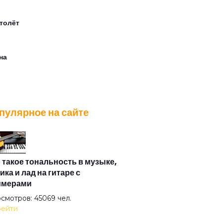
толёт
на
ер лилипутов
пулярное на сайте
ер
ляд туманный пьёт нирвану
 такое тональность в музыке,
ика и лад на гитаре с
имерами
 же это слово
смотров: 45069 чел.
ейти