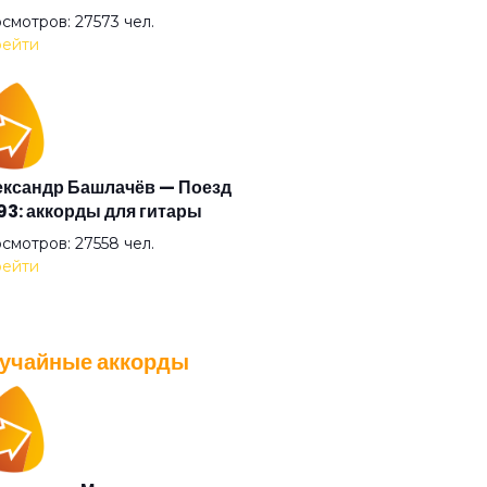
ф "Д"
смотров: 27573 чел.
ейти
 себя сорвать
 великана
ксандр Башлачёв — Поезд
3: аккорды для гитары
 судьбы
смотров: 27558 чел.
ейти
аданс
учайные аккорды
ьги
A — Плохо танцевать: аккорды
 гитары
ая певица
смотров: 26037 чел.