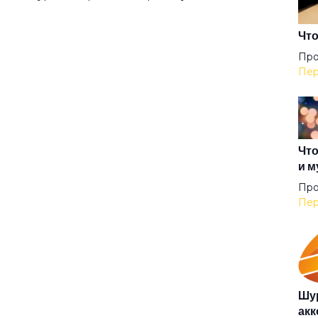
Гер
Что
Про
Пер
Гер
Гил
Что
и м
Гип
Про
Пер
Гла
Гов
Шур
акк