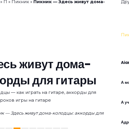
»
П
»
Пикник
»
Пикник — Здесь живут дома-
Дру
Пи
есь живут дома-
Aia
корды для гитары
А м
дцы — как играть на гитаре, аккорды для
уроков игры на гитаре
А у
к — Здесь живут дома-колодцы: аккорды для
Адр