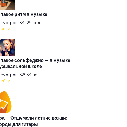
ой
 такое ритм в музыке
смотров: 34429 чел.
ейти
р Захер Мазох
ьотины сечение
 такое сольфеджио — в музыке
узыкальной школе
ерболоид
смотров: 32934 чел.
ейти
за очерчены углём
орит и показывает
а — Отшумели летние дожди:
орды для гитары