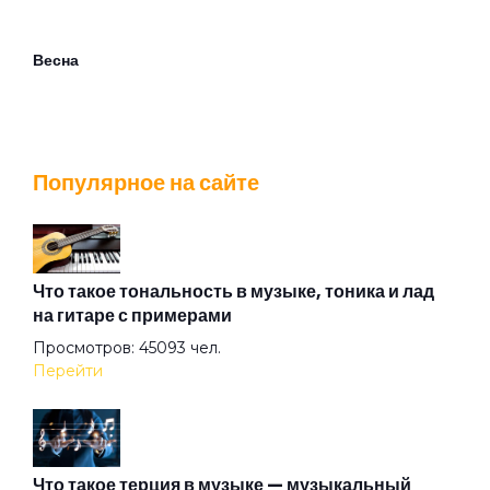
Весна
Ветер лилипутов
Популярное на сайте
Вечер
Взгляд туманный пьёт нирвану
Что такое тональность в музыке, тоника и лад
на гитаре с примерами
Просмотров: 45093 чел.
Вот же это слово
Перейти
Вот и тень моя...
Что такое терция в музыке — музыкальный