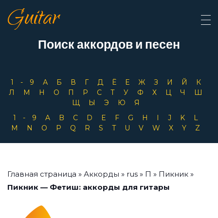
Guitar
Поиск аккордов и песен
1-9
А
Б
В
Г
Д
Ё
Е
Ж
З
И
Й
К
Л
М
Н
О
П
Р
С
Т
У
Ф
Х
Ц
Ч
Ш
Щ
Ы
Э
Ю
Я
1-9
A
B
C
D
E
F
G
H
I
J
K
L
M
N
O
P
Q
R
S
T
U
V
W
X
Y
Z
Главная страница
»
Аккорды
»
rus
»
П
»
Пикник
»
Пикник — Фетиш: аккорды для гитары