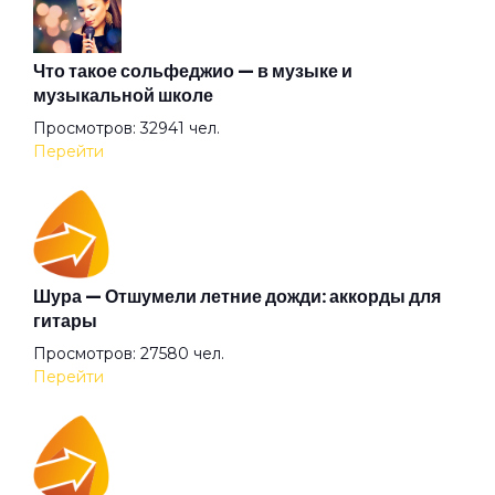
Герр Захер Мазох
Что такое сольфеджио — в музыке и
музыкальной школе
Просмотров: 32941 чел.
Гильотины сечение
Перейти
Гиперболоид
Глаза очерчены углём
Шура — Отшумели летние дожди: аккорды для
гитары
Просмотров: 27580 чел.
Говорит и показывает
Перейти
Граф "Д"