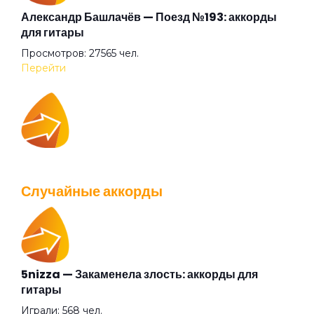
Дай себя сорвать
Александр Башлачёв — Поезд №193: аккорды
для гитары
Просмотров: 27565 чел.
Два великана
Перейти
Две судьбы
IOWA — Плохо танцевать: аккорды для гитары
Декаданс
Просмотров: 26043 чел.
Случайные аккорды
Перейти
Деньги
Дикая певица
5nizza — Закаменела злость: аккорды для
Валентин Стрыкало — Gay porn: аккорды для
гитары
гитары
Дикие игры
Играли: 568 чел.