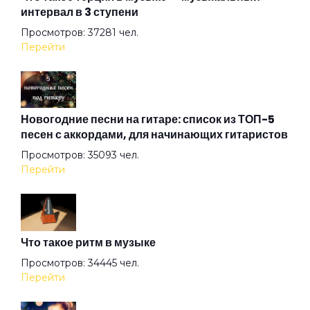
интервал в 3 ступени
Вот и я не иду до конца
Просмотров: 37281 чел.
Перейти
Вплети меня в свое кружево
Все вокруг боятся радости паяца
Новогодние песни на гитаре: список из ТОП-5
песен с аккордами, для начинающих гитаристов
Просмотров: 35093 чел.
Всё остальное дым
Перейти
Всё хорошо!
Что такое ритм в музыке
Где душа летает
Просмотров: 34445 чел.
Перейти
Герой