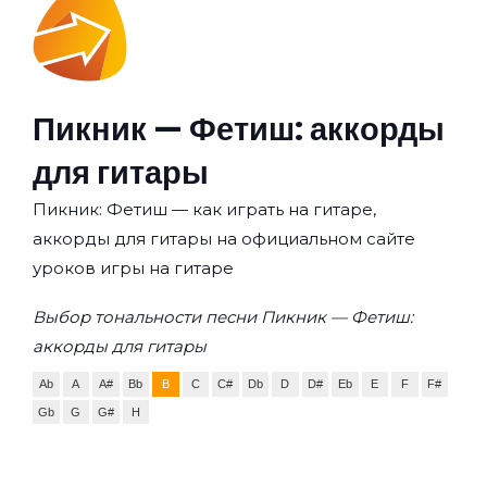
Пикник — Фетиш: аккорды
для гитары
Пикник: Фетиш — как играть на гитаре,
аккорды для гитары на официальном сайте
уроков игры на гитаре
Выбор тональности песни Пикник — Фетиш:
аккорды для гитары
Ab
A
A#
Bb
B
C
C#
Db
D
D#
Eb
E
F
F#
Gb
G
G#
H