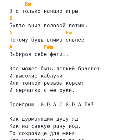
Bm
Это только начало игры
D
Будто вниз головой летишь.
G
Em
Потому будь внимательнее
A
F#m
Выбирая себе фетиш.
Это может быть легкий браслет
И высокие каблуки
Или тонкой резьбы корсет
И перчатка с ее руки.
Проигрыш: G D A C G D A F#7
Как дурманящий душу яд
Как на свежую рану йод.
То сокровище для меня