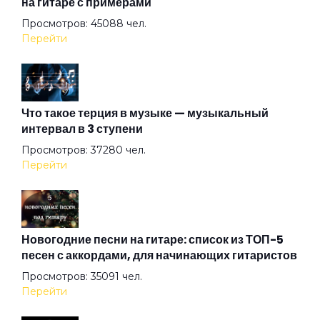
на гитаре с примерами
Просмотров: 45088 чел.
Вот же это слово
Перейти
Вот и тень моя...
Что такое терция в музыке — музыкальный
интервал в 3 ступени
Вот и я не иду до конца
Просмотров: 37280 чел.
Перейти
Вплети меня в свое кружево
Все вокруг боятся радости паяца
Новогодние песни на гитаре: список из ТОП-5
песен с аккордами, для начинающих гитаристов
Просмотров: 35091 чел.
Всё остальное дым
Перейти