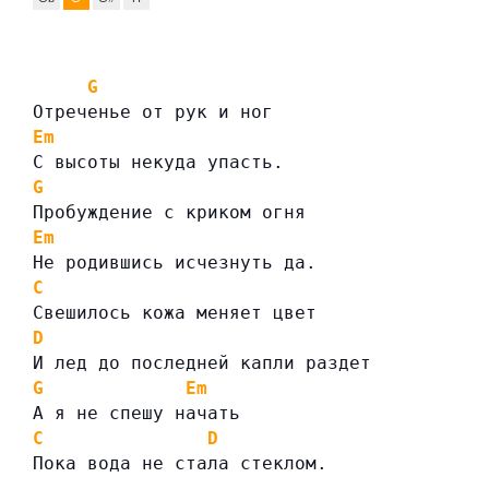
G
Отреченье от рук и ног
Em
С высоты некуда упасть.
G
Пробуждение с криком огня
Em
Не родившись исчезнуть да.
C
Свешилось кожа меняет цвет
D
И лед до последней капли раздет
G
Em
А я не спешу начать
C
D
Пока вода не стала стеклом.