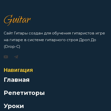
7 нот в музыке: До, Ре, Ми, Фа, Соль, Ля, Си —
как освоить нотную грамоту новичкам
Египтянин
Guitar
Просмотров: 16422 чел.
Перейти
Ещё один дождь
Сайт Гитары создан для обучения гитаристов игре
на гитаре в системе гитарного строя Дроп До
Железные мантры
(Drop-C)
Игорь Растеряев — Безрукавочка: аккорды для
гитары
Железный орех
Навигация
Просмотров: 15195 чел.
Перейти
Главная
За невинно убиенных
Репетиторы
За пижоном пижон
Уроки
АукцЫон — Возле меня: аккорды для гитары