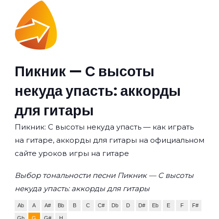
Пикник — С высоты
некуда упасть: аккорды
для гитары
Пикник: С высоты некуда упасть — как играть
на гитаре, аккорды для гитары на официальном
сайте уроков игры на гитаре
Выбор тональности песни Пикник — С высоты
некуда упасть: аккорды для гитары
Ab
A
A#
Bb
B
C
C#
Db
D
D#
Eb
E
F
F#
Gb
G
G#
H