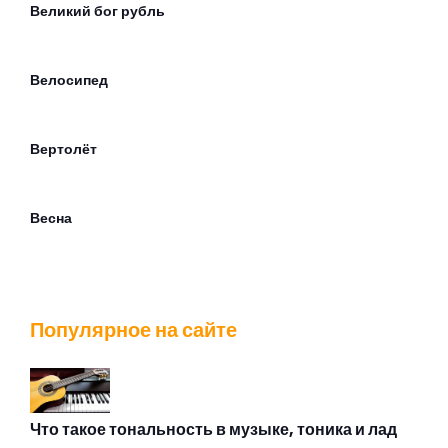
Великий бог рубль
Велосипед
Вертолёт
Весна
Ветер лилипутов
Популярное на сайте
Вечер
Взгляд туманный пьёт нирвану
Что такое тональность в музыке, тоника и лад