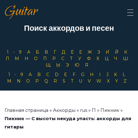
Guitar
Поиск аккордов и песен
1-9
А
Б
В
Г
Д
Ё
Е
Ж
З
И
Й
К
Л
М
Н
О
П
Р
С
Т
У
Ф
Х
Ц
Ч
Ш
Щ
Ы
Э
Ю
Я
1-9
A
B
C
D
E
F
G
H
I
J
K
L
M
N
O
P
Q
R
S
T
U
V
W
X
Y
Z
Главная страница
»
Аккорды
»
rus
»
П
»
Пикник
»
Пикник — С высоты некуда упасть: аккорды для
гитары