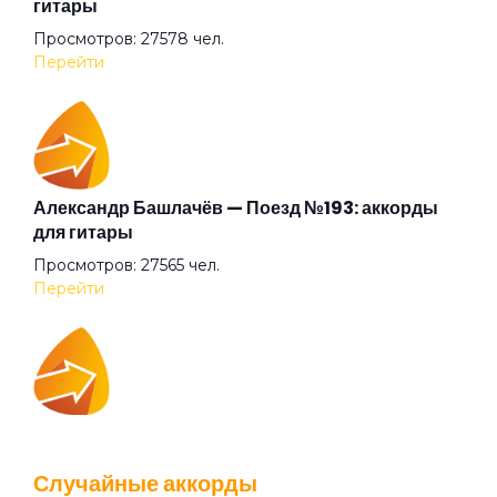
гитары
Просмотров: 27578 чел.
Говорит и показывает
Перейти
Граф "Д"
Дай себя сорвать
Александр Башлачёв — Поезд №193: аккорды
для гитары
Просмотров: 27565 чел.
Два великана
Перейти
Две судьбы
IOWA — Плохо танцевать: аккорды для гитары
Декаданс
Просмотров: 26040 чел.
Случайные аккорды
Перейти