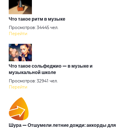
Всё хорошо!
Что такое ритм в музыке
Где душа летает
Просмотров: 34445 чел.
Перейти
Герой
Герр Захер Мазох
Что такое сольфеджио — в музыке и
музыкальной школе
Просмотров: 32941 чел.
Гильотины сечение
Перейти
Гиперболоид
Глаза очерчены углём
Шура — Отшумели летние дожди: аккорды для