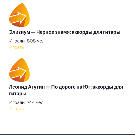
Деньги
Дикая певица
Элизиум — Черное знамя: аккорды для гитары
Валентин Стрыкало — Gay porn: аккорды для
Играли: 808 чел.
гитары
Дикие игры
Играть
Просмотров: 25697 чел.
Перейти
Диск-жокей
Леонид Агутин — По дороге на Юг: аккорды для
До Содома далеко
Аккорды для начинающих играть на гитаре —
гитары
легкие и простые песни на гитаре
Играли: 744 чел.
Просмотров: 23269 чел.
Дом мой на двух ногах
Играть
Перейти
Душа самурая меч