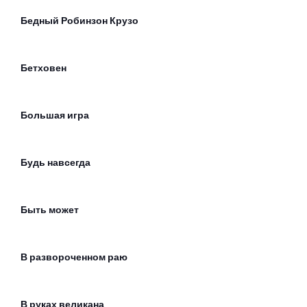
Бедный Робинзон Крузо
Бетховен
Большая игра
Будь навсегда
Быть может
В развороченном раю
В руках великана