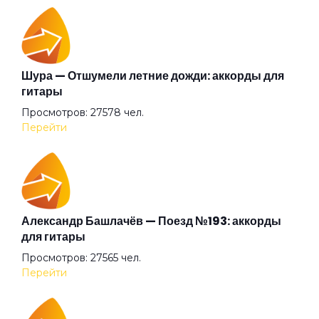
Гиперболоид
Глаза очерчены углём
Шура — Отшумели летние дожди: аккорды для
гитары
Просмотров: 27578 чел.
Говорит и показывает
Перейти
Граф "Д"
Дай себя сорвать
Александр Башлачёв — Поезд №193: аккорды
для гитары
Просмотров: 27565 чел.
Два великана
Перейти
Две судьбы