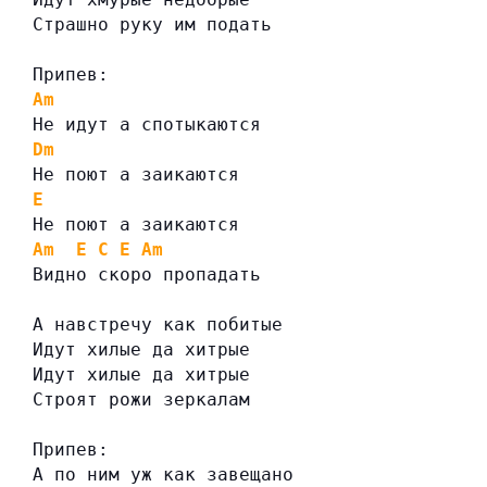
Страшно руку им подать
Припев:
Am
Не идут а спотыкаются
Dm
Не поют а заикаются
E
Не поют а заикаются
Am
E
C
E
Am
Видно скоро пропадать
А навстречу как побитые
Идут хилые да хитрые
Идут хилые да хитрые
Строят рожи зеркалам
Припев:
А по ним уж как завещано