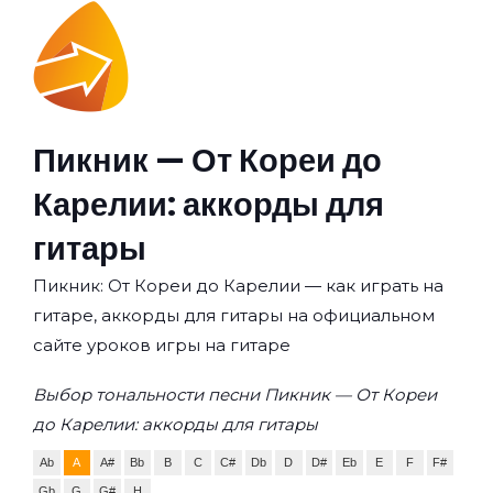
Пикник — От Кореи до
Карелии: аккорды для
гитары
Пикник: От Кореи до Карелии — как играть на
гитаре, аккорды для гитары на официальном
сайте уроков игры на гитаре
Выбор тональности песни Пикник — От Кореи
до Карелии: аккорды для гитары
Ab
A
A#
Bb
B
C
C#
Db
D
D#
Eb
E
F
F#
Gb
G
G#
H