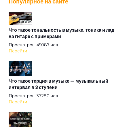
Популярное на сайте
Вечер
Взгляд туманный пьёт нирвану
Что такое тональность в музыке, тоника и лад
на гитаре с примерами
Просмотров: 45087 чел.
Вот же это слово
Перейти
Вот и тень моя...
Что такое терция в музыке — музыкальный
интервал в 3 ступени
Вот и я не иду до конца
Просмотров: 37280 чел.
Перейти
Вплети меня в свое кружево
Все вокруг боятся радости паяца