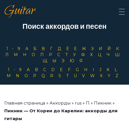
Guitar
Поиск аккордов и песен
1-9
А
Б
В
Г
Д
Ё
Е
Ж
З
И
Й
К
Л
М
Н
О
П
Р
С
Т
У
Ф
Х
Ц
Ч
Ш
Щ
Ы
Э
Ю
Я
1-9
A
B
C
D
E
F
G
H
I
J
K
L
M
N
O
P
Q
R
S
T
U
V
W
X
Y
Z
Главная страница
»
Аккорды
»
rus
»
П
»
Пикник
»
Пикник — От Кореи до Карелии: аккорды для
гитары