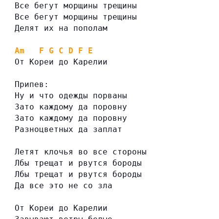
Все бегут морщины трещины
Все бегут морщины трещины
Делят их на пополам
Am
F
G
C
D
F
E
От Кореи до Карелии
Припев:
Ну и что одежды порваны
Зато каждому да поровну
Зато каждому да поровну
Разноцветных да заплат
Летят клочья во все стороны
Лбы трещат и рвутся бороды
Лбы трещат и рвутся бороды
Да все это не со зла
От Кореи до Карелии