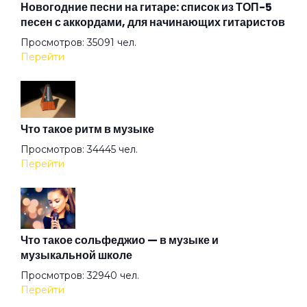
Новогодние песни на гитаре: список из ТОП-5
песен с аккордами, для начинающих гитаристов
Просмотров: 35091 чел.
Всё остальное дым
Перейти
Всё хорошо!
Что такое ритм в музыке
Где душа летает
Просмотров: 34445 чел.
Перейти
Герой
Герр Захер Мазох
Что такое сольфеджио — в музыке и
музыкальной школе
Просмотров: 32940 чел.
Гильотины сечение
Перейти