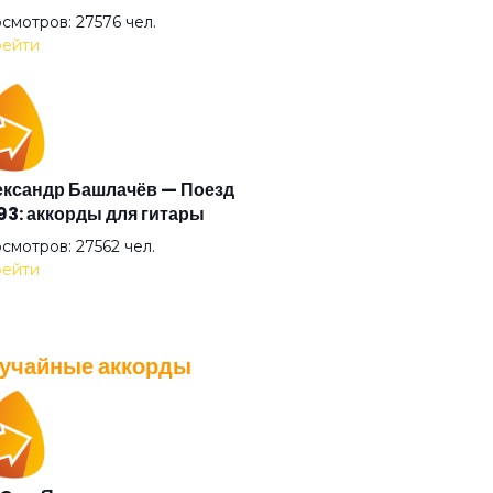
ф "Д"
смотров: 27576 чел.
ейти
 себя сорвать
 великана
ксандр Башлачёв — Поезд
3: аккорды для гитары
 судьбы
смотров: 27562 чел.
ейти
аданс
учайные аккорды
ьги
A — Плохо танцевать: аккорды
 гитары
ая певица
смотров: 26039 чел.