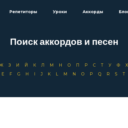
Репетиторы
Уроки
Аккорды
Бло
Поиск аккордов и песен
Ж
З
И
Й
К
Л
М
Н
О
П
Р
С
Т
У
Ф
D
E
F
G
H
I
J
K
L
M
N
O
P
Q
R
S