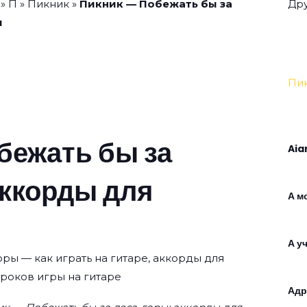
»
П
»
Пикник
»
Пикник — Побежать бы за
Дру
ы
Пи
бежать бы за
Aia
аккорды для
А м
А у
оры — как играть на гитаре, аккорды для
уроков игры на гитаре
Адр