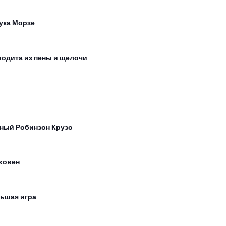
ука Морзе
одита из пены и щелочи
ный Робинзон Крузо
ховен
ьшая игра