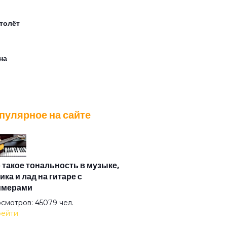
толёт
на
ер лилипутов
пулярное на сайте
ер
ляд туманный пьёт нирвану
 такое тональность в музыке,
ика и лад на гитаре с
имерами
 же это слово
смотров: 45079 чел.
ейти