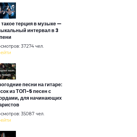
и тень моя...
 такое терция в музыке —
 и я не иду до конца
ыкальный интервал в 3
пени
ети меня в свое кружево
смотров: 37274 чел.
ейти
 вокруг боятся радости паяца
огодние песни на гитаре:
 остальное дым
сок из ТОП-5 песен с
ордами, для начинающих
аристов
 хорошо!
смотров: 35087 чел.
ейти
 душа летает