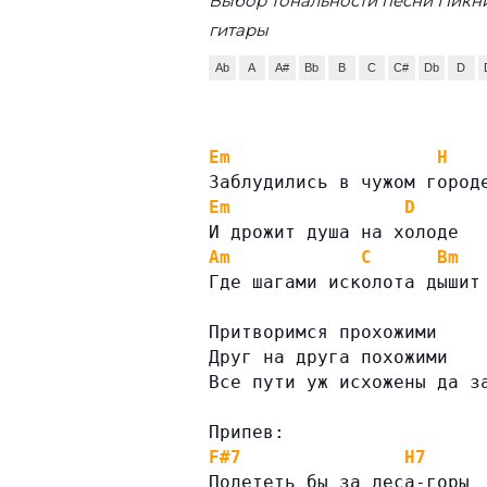
Выбор тональности песни Пикни
гитары
Ab
A
A#
Bb
B
C
C#
Db
D
Em
H
Заблудились в чужом город
Em
D
И дрожит душа на холоде
Am
C
Bm
Где шагами исколота дышит
Притворимся прохожими
Друг на друга похожими
Все пути уж исхожены да з
Припев:
F#7
H7
Полететь бы за леса-горы