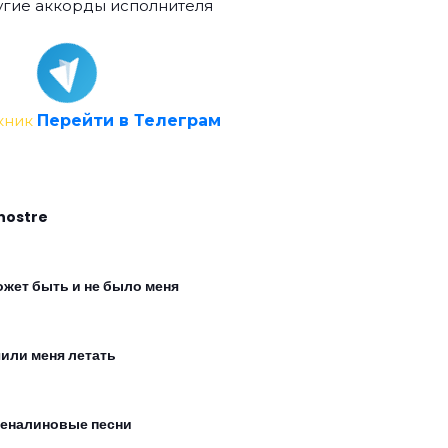
гие аккорды исполнителя
кник
Перейти в Телеграм
nostre
ожет быть и не было меня
чили меня летать
еналиновые песни