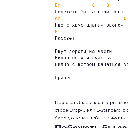
Em
C
D
Полететь бы за горы-леса
Am
C
Где с хрустальным звоном 
H
Рассвет
Рвут дороги на части
Видно нетути счастья
Видно с ветром качаться в
Припев
Побежать бы за леса-горы ак
строе Drop-C или E-Standard, с
баррэ, открыть табы и выучить 
Побежать бы за