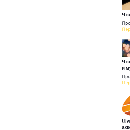
Гер
Что
Про
Пер
Гер
Гил
Что
и м
Гип
Про
Пер
Гла
Гов
Шур
акк