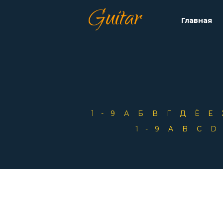
Guitar
Главная
1-9
А
Б
В
Г
Д
Ё
Е
1-9
A
B
C