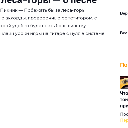
 Пикник — Побежать бы за леса-горы:
Вер
ые аккорды, проверенные репетитором, с
орой удобно будет петь большинству
Вес
нлайн уроки игры на гитаре с нуля
в системе
Вет
По
Веч
Взг
Что
тон
пр
Вот
Про
Пер