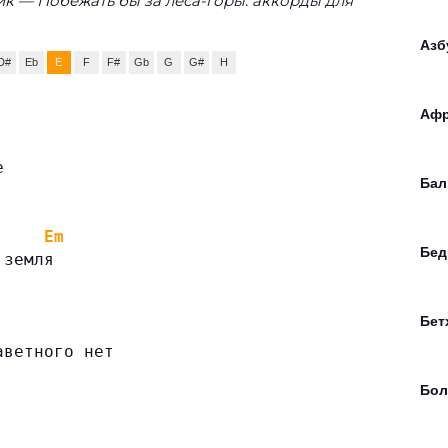
к — Побежать бы за леса-горы: аккорды для
Азб
D#
Eb
E
F
F#
Gb
G
G#
H
Афр
е
Бал
Em
Бед
 земля
Бет
аветного нет
Бол