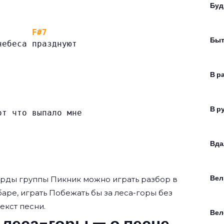
Буд
F#7
Быт
небеса празднуют
В р
В р
от что выпало мне
Вда
Вел
корды группы
Пикник
можно играть разбор в
 баре, играть Побежать бы за леса-горы без
текст песни.
Вел
 леса-горы — о песне