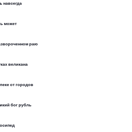
ь навсегда
ь может
азвороченном раю
уках великана
леке от городов
икий бог рубль
осипед