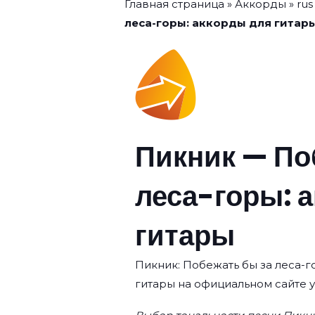
Главная страница
»
Аккорды
»
rus
леса-горы: аккорды для гитар
Пикник — По
леса-горы: 
гитары
Пикник: Побежать бы за леса-г
гитары на официальном сайте 