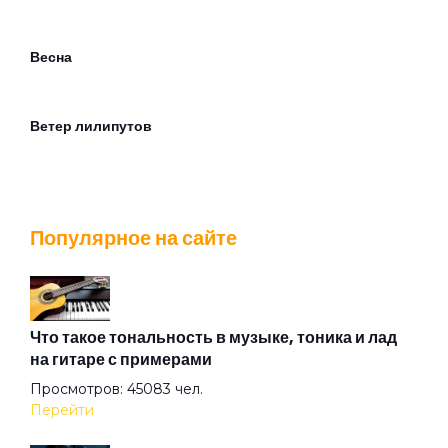
Весна
Ветер лилипутов
Вечер
Популярное на сайте
Взгляд туманный пьёт нирвану
Вот же это слово
Что такое тональность в музыке, тоника и лад
на гитаре с примерами
Просмотров: 45083 чел.
Вот и тень моя...
Перейти