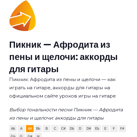
Пикник — Афродита из
пены и щелочи: аккорды
для гитары
Пикник: Афродита из пены и щелочи — как
играть на гитаре, аккорды для гитары на
официальном сайте уроков игры на гитаре
Выбор тональности песни Пикник — Афродита
из пены и щелочи: аккорды для гитары
Ab
A
A#
Bb
B
C
C#
Db
D
D#
Eb
E
F
F#
Gb
G
G#
H