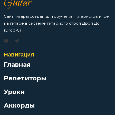
Guitar
Перейти
Железные мантры
Сайт Гитары создан для обучения гитаристов игре
на гитаре в системе гитарного строя Дроп До
Железный орех
(Drop-C)
Игорь Растеряев — Безрукавочка: аккорды для
гитары
За невинно убиенных
Просмотров: 15194 чел.
Навигация
Перейти
За пижоном пижон
Главная
Репетиторы
Заратустра
АукцЫон — Возле меня: аккорды для гитары
Уроки
Зачем?
Просмотров: 10504 чел.
Перейти
Аккорды
Звезда Декаданс