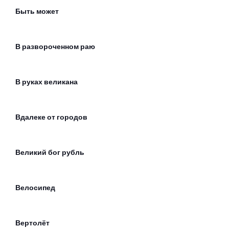
Быть может
В развороченном раю
В руках великана
Вдалеке от городов
Великий бог рубль
Велосипед
Вертолёт