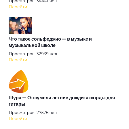
Просмотров: 34441 чел.
Перейти
Герр Захер Мазох
Гильотины сечение
Что такое сольфеджио — в музыке и
музыкальной школе
Просмотров: 32939 чел.
Гиперболоид
Перейти
Глаза очерчены углём
Говорит и показывает
Шура — Отшумели летние дожди: аккорды для
гитары
Просмотров: 27576 чел.
Граф "Д"
Перейти