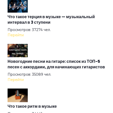
Вот и я не иду до конца
Что такое терция в музыке — музыкальный
интервал в 3 ступени
Вплети меня в свое кружево
Просмотров: 37274 чел.
Перейти
Все вокруг боятся радости паяца
Всё остальное дым
Новогодние песни на гитаре: список из ТОП-5
песен с аккордами, для начинающих гитаристов
Просмотров: 35089 чел.
Всё хорошо!
Перейти
Где душа летает
Что такое ритм в музыке
Герой