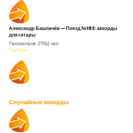
Дай себя сорвать
Два великана
Александр Башлачёв — Поезд №193: аккорды
для гитары
Просмотров: 27562 чел.
Две судьбы
Перейти
Декаданс
IOWA — Плохо танцевать: аккорды для гитары
Деньги
Просмотров: 26039 чел.
Случайные аккорды
Перейти
Дикая певица
Дикие игры