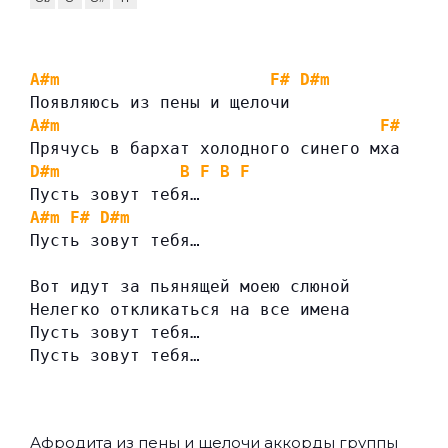
A#m
F#
D#m
Появляюсь из пены и щелочи
A#m
F#
Прячусь в бархат холодного синего мха
D#m
B
F
B
F
Пусть зовут тебя…
A#m
F#
D#m
Пусть зовут тебя…
Вот идут за пьянящей моею слюной
Нелегко откликаться на все имена
Пусть зовут тебя…
Пусть зовут тебя…
Афродита из пены и щелочи аккорды группы