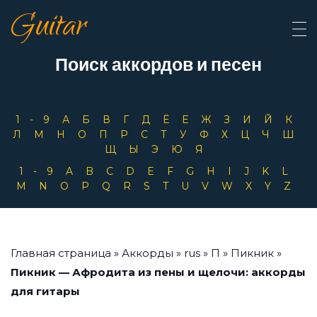
Guitar
Поиск аккордов и песен
1-9
А
Б
В
Г
Д
Ё
Е
Ж
З
И
Й
К
Л
М
Н
О
П
Р
С
Т
У
Ф
Х
Ц
Ч
Ш
Щ
Ы
Э
Ю
Я
1-9
A
B
C
D
E
F
G
H
I
J
K
L
M
N
O
P
Q
R
S
T
U
V
W
X
Y
Z
Главная страница
»
Аккорды
»
rus
»
П
»
Пикник
»
Пикник — Афродита из пены и щелочи: аккорды
для гитары