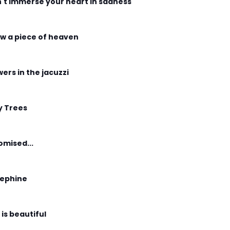
't immerse your heart in sadness
w a piece of heaven
wers in the jacuzzi
y Trees
romised...
ephine
 is beautiful