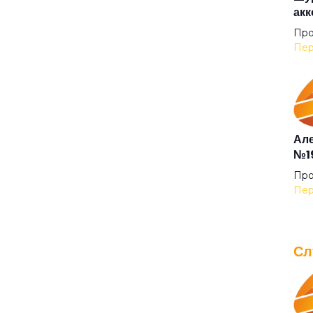
акк
Беж
Про
Пер
Без
Бел
Але
№19
Бел
Про
Пер
Бел
Сл
Бел
IOW
для