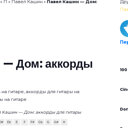
»
П
»
Павел Кашин
»
Павел Кашин — Дом:
Дру
Па
Пе
 — Дом: аккорды
100
Cin
 на гитаре, аккорды для гитары на
ы на гитаре
Don
л Кашин — Дом: аккорды для гитары
D#
Eb
E
F
F#
Gb
G
G#
H