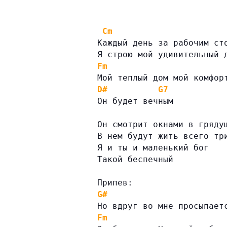
Cm
Каждый день за рабочим ст
Я строю мой удивительный 
Fm
Мой теплый дом мой комфор
D#
G7
Он будет вечным
Он смотрит окнами в гряду
В нем будут жить всего тр
Я и ты и маленький бог
Такой беспечный
Припев:
G#
Но вдруг во мне просыпает
Fm