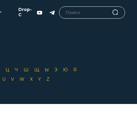
Drop-
г
C
Х
Ц
Ч
Ш
Щ
Ы
Э
Ю
Я
T
U
V
W
X
Y
Z