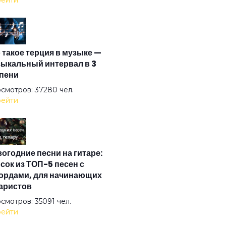
ейти
зонка
 такое терция в музыке —
ел на свече
ыкальный интервал в 3
пени
ел ясный
смотров: 37280 чел.
ейти
ел
огодние песни на гитаре:
на
сок из ТОП-5 песен с
ордами, для начинающих
аристов
стократы
смотров: 35091 чел.
ейти