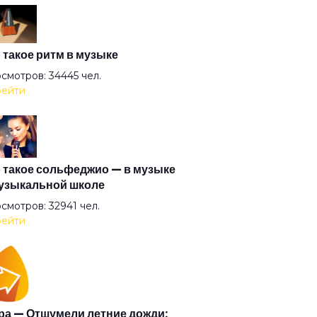
оль
антида
 такое ритм в музыке
смотров: 34445 чел.
ейти
очка
гузин
 такое сольфеджио — в музыке
узыкальной школе
рышня
смотров: 32941 чел.
ейти
и (2008)
и
а — Отшумели летние дожди: