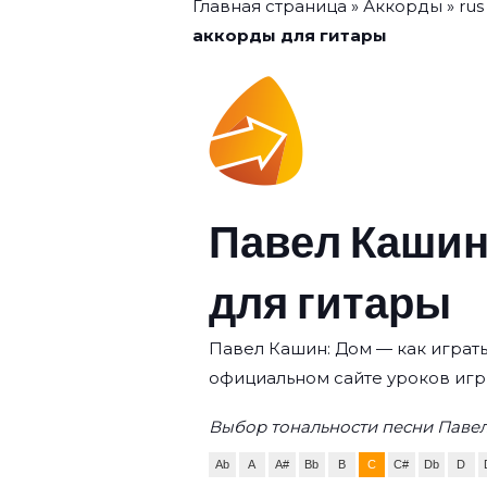
Главная страница
»
Аккорды
»
rus
аккорды для гитары
Павел Кашин
для гитары
Павел Кашин: Дом — как играть
официальном сайте уроков игр
Выбор тональности песни Паве
Ab
A
A#
Bb
B
C
C#
Db
D