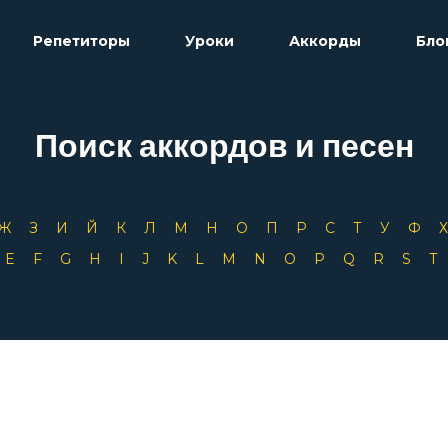
Репетиторы
Уроки
Аккорды
Бло
Поиск аккордов и песен
Ж
З
И
Й
К
Л
М
Н
О
П
Р
С
Т
У
Ф
D
E
F
G
H
I
J
K
L
M
N
O
P
Q
R
S