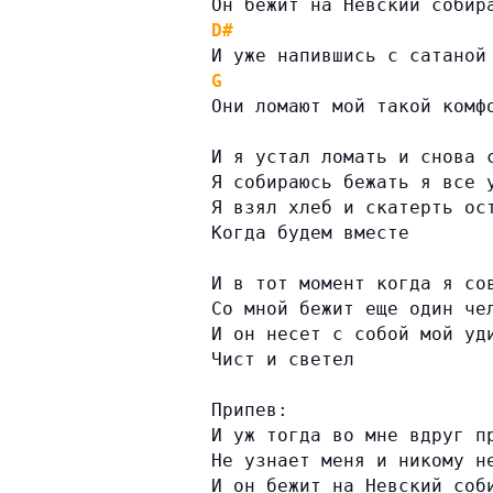
Он бежит на Невский собир
D#
И уже напившись с сатаной
G
Они ломают мой такой комф
И я устал ломать и снова 
Я собираюсь бежать я все 
Я взял хлеб и скатерть ос
Когда будем вместе
И в тот момент когда я со
Со мной бежит еще один че
И он несет с собой мой уд
Чист и светел
Припев:
И уж тогда во мне вдруг п
Не узнает меня и никому н
И он бежит на Невский соб