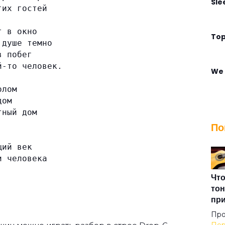
Sle
гих гостей
т в окно
Top
 душе темно
в побег
й-то человек.
We 
олом
дом
Win
тный дом
По
Адм
щий век
и человека
Али
Что
тон
пр
Алм
Про