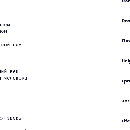
Don
Dra
олом
дом
Flo
тный дом
Hol
щий век
и человека
I p
Jos
ся зверь
Life