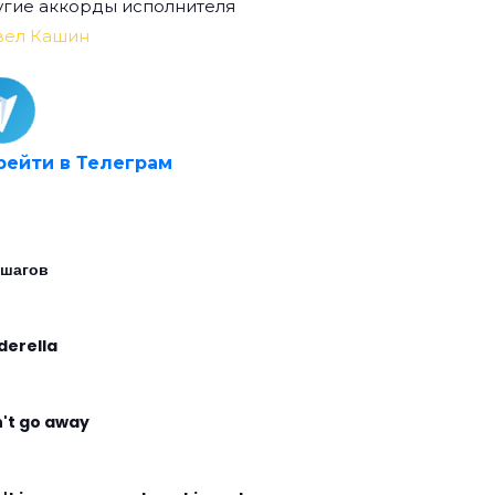
гие аккорды исполнителя
вел Кашин
рейти в Телеграм
 шагов
derella
't go away