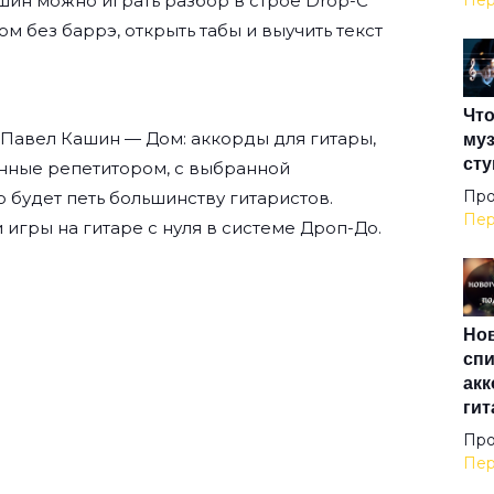
шин
можно играть разбор в строе Drop-C
Пер
Дом без баррэ, открыть табы и выучить текст
Ама
Что
Анг
муз
 Павел Кашин — Дом: аккорды для гитары,
сту
нные репетитором, с выбранной
Анг
Про
о будет петь большинству гитаристов.
Пер
 игры на гитаре с нуля
в системе Дроп-До.
Анг
Нов
Аре
спи
акк
гит
Ари
Про
Пер