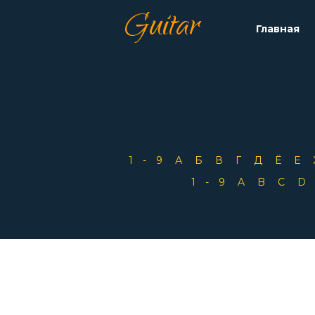
Guitar
Главная
1-9
А
Б
В
Г
Д
Ё
Е
1-9
A
B
C