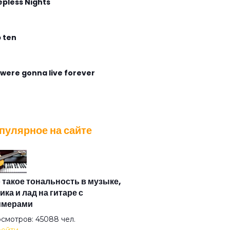
epless Nights
 ten
were gonna live forever
gless Flight
пулярное на сайте
ирабль
са
 такое тональность в музыке,
ика и лад на гитаре с
имерами
азная душа
смотров: 45088 чел.