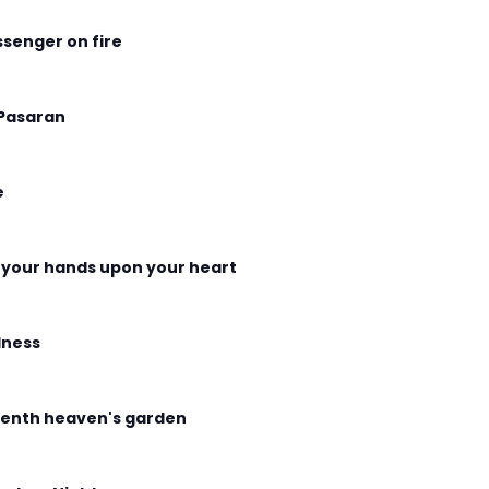
senger on fire
Pasaran
e
 your hands upon your heart
ness
enth heaven's garden