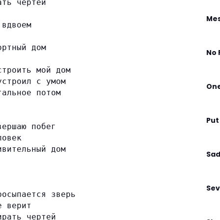
ать чертей
Mes
 вдвоем
ортный дом
No 
строить мой дом
устроил с умом
On
тальное потом
Put
вершаю побег
ловек
ивительный дом
Sad
Sev
росыпается зверь
е верит
ирать чертей