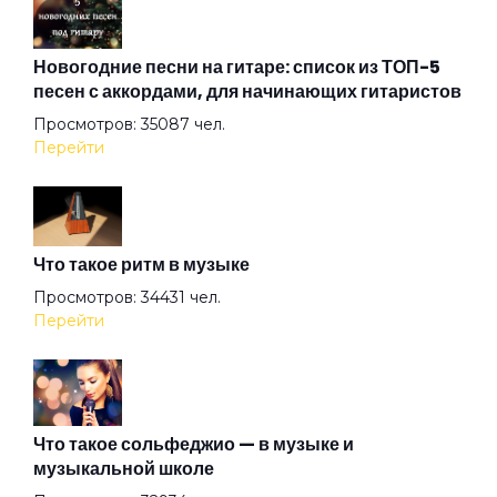
Ангел
Новогодние песни на гитаре: список из ТОП-5
песен с аккордами, для начинающих гитаристов
Просмотров: 35087 чел.
Арена
Перейти
Аристократы
Что такое ритм в музыке
Ассоль
Просмотров: 34431 чел.
Перейти
Атлантида
Бабочка
Что такое сольфеджио — в музыке и
музыкальной школе