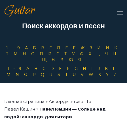
Guitar
Поиск аккордов и песен
1-9
А
Б
В
Г
Д
Ё
Е
Ж
З
И
Й
К
Л
М
Н
О
П
Р
С
Т
У
Ф
Х
Ц
Ч
Ш
Щ
Ы
Э
Ю
Я
1-9
A
B
C
D
E
F
G
H
I
J
K
L
M
N
O
P
Q
R
S
T
U
V
W
X
Y
Z
Главная страница
»
Аккорды
»
rus
»
П
»
Павел Кашин
»
Павел Кашин — Солнце над
водой: аккорды для гитары