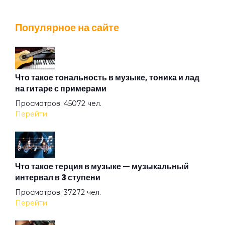
Wingless Flight
Популярное на сайте
Адмирабль
Алиса
Что такое тональность в музыке, тоника и лад
на гитаре с примерами
Просмотров: 45072 чел.
Алмазная душа
Перейти
Амазонка
Что такое терция в музыке — музыкальный
интервал в 3 ступени
Ангел на свече
Просмотров: 37272 чел.
Перейти
Ангел ясный