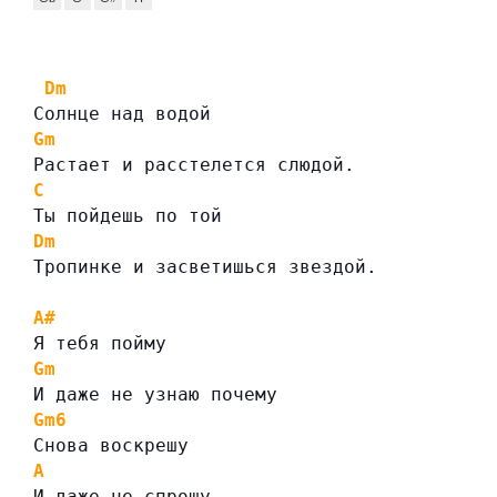
Dm
Солнце над водой
Gm
Растает и расстелется слюдой.
C
Ты пойдешь по той
Dm
Тропинке и засветишься звездой.
A#
Я тебя пойму
Gm
И даже не узнаю почему
Gm6
Снова воскрешу
A
И даже не спрошу…