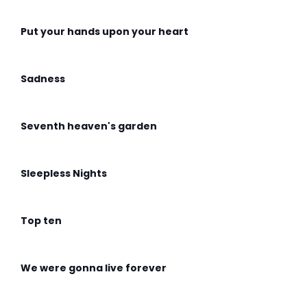
Put your hands upon your heart
Sadness
Seventh heaven's garden
Sleepless Nights
Top ten
We were gonna live forever