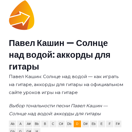
Павел Кашин — Солнце
над водой: аккорды для
гитары
Павел Кашин: Солнце над водой — как играть
на гитаре, аккорды для гитары на официальном
сайте уроков игры на гитаре
Выбор тональности песни Павел Кашин —
Солнце над водой: аккорды для гитары
Ab
A
A#
Bb
B
C
C#
Db
D
D#
Eb
E
F
F#
Gb
G
G#
H