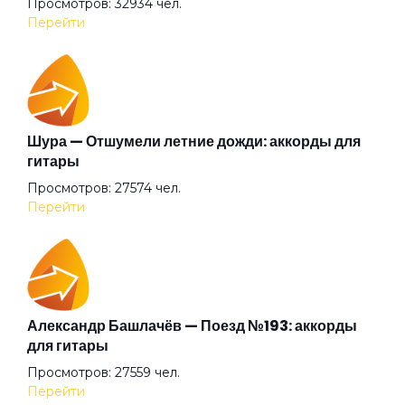
Просмотров: 32934 чел.
Баргузин
Перейти
Барышня
Беги (2008)
Шура — Отшумели летние дожди: аккорды для
гитары
Просмотров: 27574 чел.
Беги
Перейти
Бежали прочь
Безумные выси
Александр Башлачёв — Поезд №193: аккорды
для гитары
Просмотров: 27559 чел.
Белая
Перейти