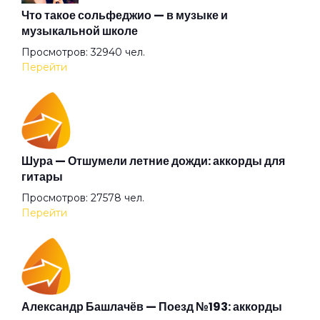
Бабочка
Что такое сольфеджио — в музыке и
музыкальной школе
Просмотров: 32940 чел.
Баргузин
Перейти
Барышня
Беги (2008)
Шура — Отшумели летние дожди: аккорды для
гитары
Просмотров: 27578 чел.
Беги
Перейти
Бежали прочь
Безумные выси
Александр Башлачёв — Поезд №193: аккорды