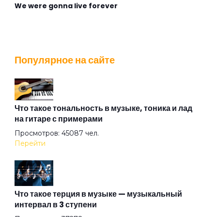
We were gonna live forever
Wingless Flight
Популярное на сайте
Адмирабль
Алиса
Что такое тональность в музыке, тоника и лад
на гитаре с примерами
Просмотров: 45087 чел.
Алмазная душа
Перейти
Амазонка
Что такое терция в музыке — музыкальный
интервал в 3 ступени
Ангел на свече