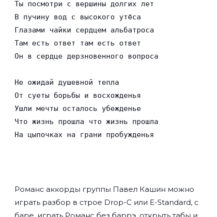
Ты посмотри с вершины долгих лет

В пучину вод с высокого утёса

Глазами чайки сердцем альбатроса

Там есть ответ там есть ответ

Он в сердце дерзновенного вопроса

Не ожидай душевной тепла

От суеты борьбы и восхожденья

Ушли мечты осталось убежденье

Что жизнь прошла что жизнь прошла

На цыпочках на грани пробужденья
Романс аккорды группы
Павел Кашин
можно
играть разбор в строе Drop-C или E-Standard, с
баре, играть Романс без баррэ, открыть табы и