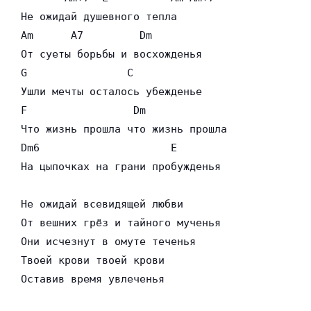
Не ожидай душевного тепла

Am      A7         Dm

От суеты борьбы и восхожденья

G                C

Ушли мечты осталось убежденье

F                 Dm

Что жизнь прошла что жизнь прошла

Dm6                     E

На цыпочках на грани пробужденья

Не ожидай всевидящей любви

От вешних грёз и тайного мученья

Они исчезнут в омуте теченья

Твоей крови твоей крови

Оставив время увлеченья
