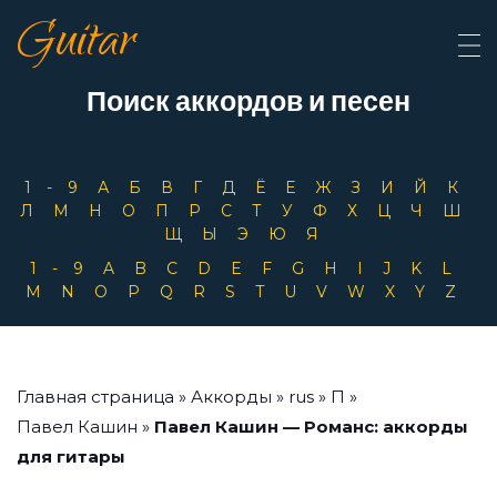
Guitar
Поиск аккордов и песен
1-9
А
Б
В
Г
Д
Ё
Е
Ж
З
И
Й
К
Л
М
Н
О
П
Р
С
Т
У
Ф
Х
Ц
Ч
Ш
Щ
Ы
Э
Ю
Я
1-9
A
B
C
D
E
F
G
H
I
J
K
L
M
N
O
P
Q
R
S
T
U
V
W
X
Y
Z
Главная страница
»
Аккорды
»
rus
»
П
»
Павел Кашин
»
Павел Кашин — Романс: аккорды
для гитары