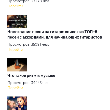
Просмотров: 37278 чел.
Перейти
Ангел ясный
Ангел
Новогодние песни на гитаре: список из ТОП-5
песен с аккордами, для начинающих гитаристов
Просмотров: 35091 чел.
Арена
Перейти
Аристократы
Что такое ритм в музыке
Ассоль
Просмотров: 34445 чел.
Перейти
Атлантида