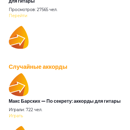
для гитары
Просмотров: 27565 чел.
Белая
Перейти
Белый друг
IOWA — Плохо танцевать: аккорды для гитары
Белый камень
Просмотров: 26040 чел.
Случайные аккорды
Перейти
Белый танец
Библиотека
Макс Барских — По секрету: аккорды для гитары
Валентин Стрыкало — Gay porn: аккорды для
Играли: 722 чел.
гитары
Бледные поэты
Играть
Просмотров: 25697 чел.
Перейти