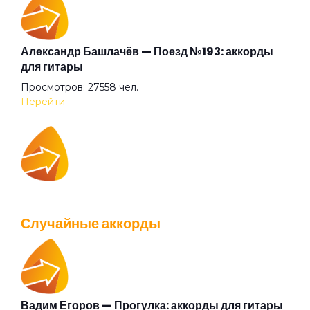
Бежали прочь
Безумные выси
Александр Башлачёв — Поезд №193: аккорды
для гитары
Просмотров: 27558 чел.
Белая
Перейти
Белый друг
IOWA — Плохо танцевать: аккорды для гитары
Белый камень
Просмотров: 26037 чел.
Случайные аккорды
Перейти
Белый танец
Библиотека
Вадим Егоров — Прогулка: аккорды для гитары