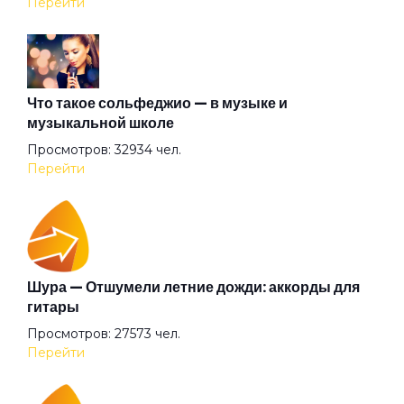
Перейти
Атлантида
Бабочка
Что такое сольфеджио — в музыке и
музыкальной школе
Просмотров: 32934 чел.
Баргузин
Перейти
Барышня
Беги (2008)
Шура — Отшумели летние дожди: аккорды для
гитары
Просмотров: 27573 чел.
Беги
Перейти