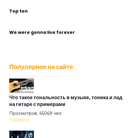
Top ten
We were gonna live forever
Wingless Flight
Популярное на сайте
Адмирабль
Алиса
Что такое тональность в музыке, тоника и лад
на гитаре с примерами
Просмотров: 45069 чел.
Алмазная душа
Перейти