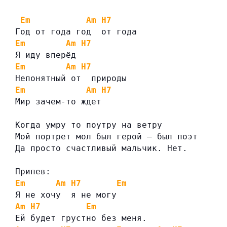
Em
Am
H7
Год от года год  от года
Em
Am
H7
Я иду вперёд
Em
Am
H7
Непонятный от  природы
Em
Am
H7
Мир зачем-то ждет
Когда умру то поутру на ветру
Мой портрет мол был герой — был поэт
Да просто счастливый мальчик. Нет.
Припев:
Em
Am
H7
Em
Я не хочу  я не могу
Am
H7
Em
Ей будет грустно без меня.