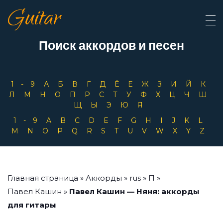
Guitar
Поиск аккордов и песен
1-9
А
Б
В
Г
Д
Ё
Е
Ж
З
И
Й
К
Л
М
Н
О
П
Р
С
Т
У
Ф
Х
Ц
Ч
Ш
Щ
Ы
Э
Ю
Я
1-9
A
B
C
D
E
F
G
H
I
J
K
L
M
N
O
P
Q
R
S
T
U
V
W
X
Y
Z
Главная страница
»
Аккорды
»
rus
»
П
»
Павел Кашин
»
Павел Кашин — Няня: аккорды
для гитары