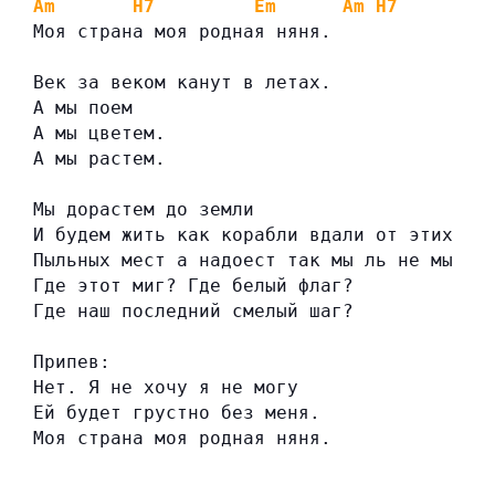
Am
H7
Em
Am
H7
Моя страна моя родная няня.
Век за веком канут в летах.
А мы поем
А мы цветем.
А мы растем.
Мы дорастем до земли
И будем жить как корабли вдали от этих
Пыльных мест а надоест так мы ль не мы
Где этот миг? Где белый флаг?
Где наш последний смелый шаг?
Припев:
Нет. Я не хочу я не могу
Ей будет грустно без меня.
Моя страна моя родная няня.