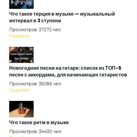
Амазонка
Что такое терция в музыке — музыкальный
интервал в 3 ступени
Ангел на свече
Просмотров: 37272 чел.
Перейти
Ангел ясный
Ангел
Новогодние песни на гитаре: список из ТОП-5
песен с аккордами, для начинающих гитаристов
Просмотров: 35086 чел.
Арена
Перейти
Аристократы
Что такое ритм в музыке
Ассоль
Просмотров: 34430 чел.