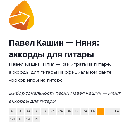
Павел Кашин — Няня:
аккорды для гитары
Павел Кашин: Няня — как играть на гитаре,
аккорды для гитары на официальном сайте
уроков игры на гитаре
Выбор тональности песни Павел Кашин — Няня:
аккорды для гитары
Ab
A
A#
Bb
B
C
C#
Db
D
D#
Eb
E
F
F#
Gb
G
G#
H