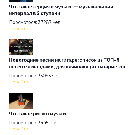
Что такое терция в музыке — музыкальный
интервал в 3 ступени
Ангел на свече
Просмотров: 37287 чел.
Перейти
Ангел ясный
Ангел
Новогодние песни на гитаре: список из ТОП-5
песен с аккордами, для начинающих гитаристов
Просмотров: 35093 чел.
Арена
Перейти
Аристократы
Что такое ритм в музыке
Ассоль
Просмотров: 34451 чел.
Перейти