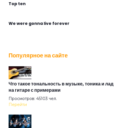
Top ten
We were gonna live forever
Wingless Flight
Популярное на сайте
Адмирабль
Алиса
Что такое тональность в музыке, тоника и лад
на гитаре с примерами
Просмотров: 45103 чел.
Алмазная душа
Перейти
Амазонка