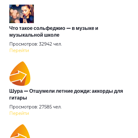
Атлантида
Бабочка
Что такое сольфеджио — в музыке и
музыкальной школе
Просмотров: 32942 чел.
Баргузин
Перейти
Барышня
Беги (2008)
Шура — Отшумели летние дожди: аккорды для
гитары
Просмотров: 27585 чел.
Беги
Перейти
Бежали прочь