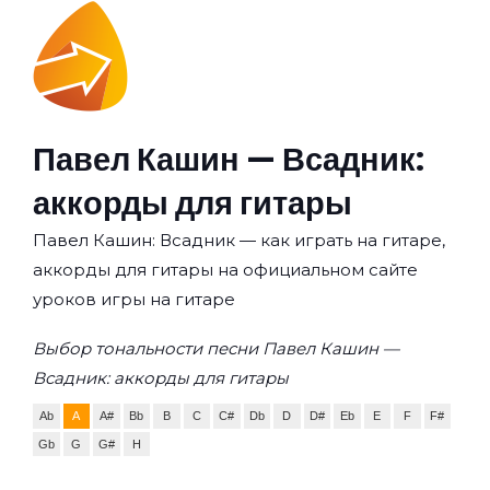
Павел Кашин — Всадник:
аккорды для гитары
Павел Кашин: Всадник — как играть на гитаре,
аккорды для гитары на официальном сайте
уроков игры на гитаре
Выбор тональности песни Павел Кашин —
Всадник: аккорды для гитары
Ab
A
A#
Bb
B
C
C#
Db
D
D#
Eb
E
F
F#
Gb
G
G#
H