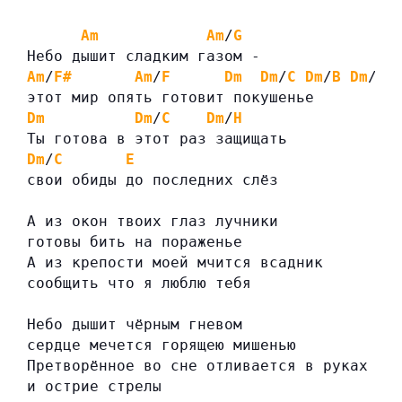
Am
Am
/
G
Небо дышит сладким газом -
Am
/
F#
Am
/
F
Dm
Dm
/
C
Dm
/
B
Dm
/
C
этот мир опять готовит покушенье
Dm
Dm
/
C
Dm
/
H
Ты готова в этот раз защищать
Dm
/
C
E
свои обиды до последних слёз
А из окон твоих глаз лучники
готовы бить на пораженье
А из крепости моей мчится всадник
сообщить что я люблю тебя
Небо дышит чёрным гневом
сердце мечется горящею мишенью
Претворённое во сне отливается в руках
и острие стрелы