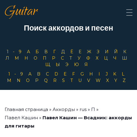
Guitar
Поиск аккордов и песен
1-9
А
Б
В
Г
Д
Ё
Е
Ж
З
И
Й
К
Л
М
Н
О
П
Р
С
Т
У
Ф
Х
Ц
Ч
Ш
Щ
Ы
Э
Ю
Я
1-9
A
B
C
D
E
F
G
H
I
J
K
L
M
N
O
P
Q
R
S
T
U
V
W
X
Y
Z
Главная страница
»
Аккорды
»
rus
»
П
»
Павел Кашин
»
Павел Кашин — Всадник: аккорды
для гитары