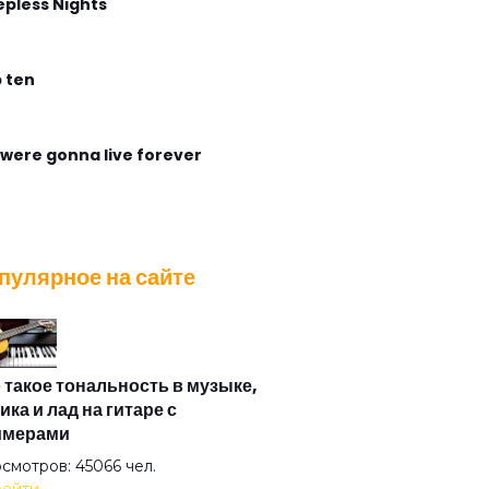
epless Nights
 ten
were gonna live forever
gless Flight
пулярное на сайте
ирабль
са
 такое тональность в музыке,
ика и лад на гитаре с
имерами
азная душа
смотров: 45066 чел.