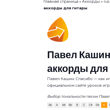
Главная страница
»
Аккорды
»
rus
аккорды для гитары
Павел Кашин
аккорды для
Павел Кашин: Спасибо — как иг
официальном сайте уроков игр
Выбор тональности песни Паве
Ab
A
A#
Bb
B
C
C#
Db
D