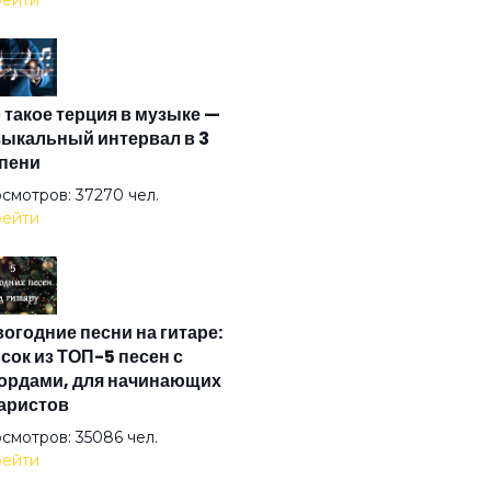
ейти
зонка
 такое терция в музыке —
ел на свече
ыкальный интервал в 3
пени
ел ясный
смотров: 37270 чел.
ейти
ел
огодние песни на гитаре:
на
сок из ТОП-5 песен с
ордами, для начинающих
аристов
стократы
смотров: 35086 чел.
ейти