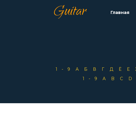
Guitar
Главная
1-9
А
Б
В
Г
Д
Ё
Е
1-9
A
B
C