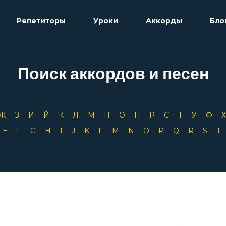
Репетиторы
Уроки
Аккорды
Бло
Поиск аккордов и песен
Ж
З
И
Й
К
Л
М
Н
О
П
Р
С
Т
У
Ф
D
E
F
G
H
I
J
K
L
M
N
O
P
Q
R
S