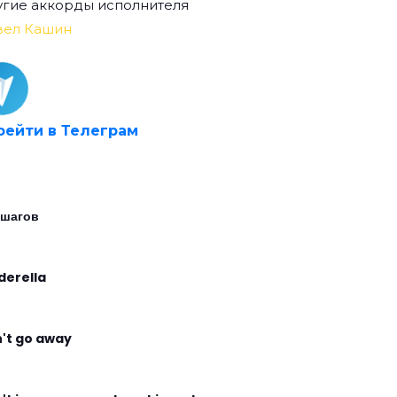
гие аккорды исполнителя
вел Кашин
рейти в Телеграм
 шагов
derella
't go away