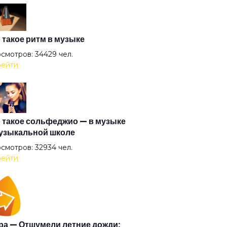
оль
антида
 такое ритм в музыке
смотров: 34429 чел.
ейти
очка
гузин
 такое сольфеджио — в музыке
узыкальной школе
рышня
смотров: 32934 чел.
ейти
и (2008)
и
а — Отшумели летние дожди: