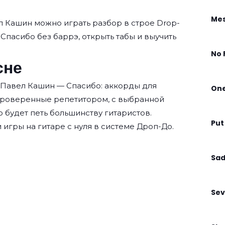
Mes
л Кашин
можно играть разбор в строе Drop-
ь Спасибо без баррэ, открыть табы и выучить
No 
сне
 Павел Кашин — Спасибо: аккорды для
On
проверенные репетитором, с выбранной
о будет петь большинству гитаристов.
Put
 игры на гитаре с нуля
в системе Дроп-До.
Sad
Sev