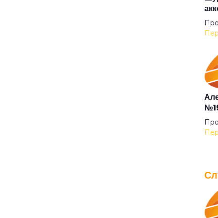
акк
Беж
Про
Пер
Без
Бел
Але
№19
Бел
Про
Пер
Бел
Сл
Бел
IOW
для