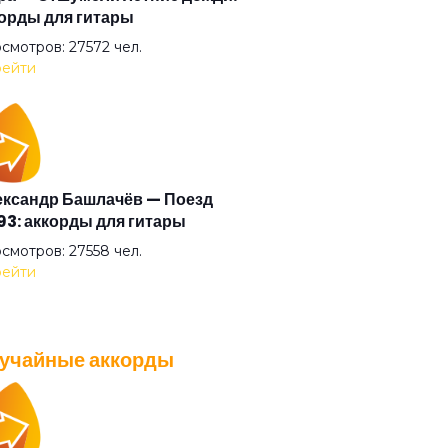
орды для гитары
али прочь
смотров: 27572 чел.
ейти
умные выси
ая
ксандр Башлачёв — Поезд
3: аккорды для гитары
ый друг
смотров: 27558 чел.
ейти
ый камень
учайные аккорды
ый танец
A — Плохо танцевать: аккорды
 гитары