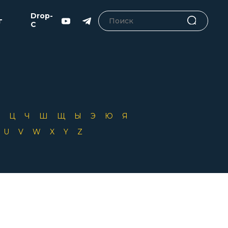
Drop-
г
C
Х
Ц
Ч
Ш
Щ
Ы
Э
Ю
Я
T
U
V
W
X
Y
Z