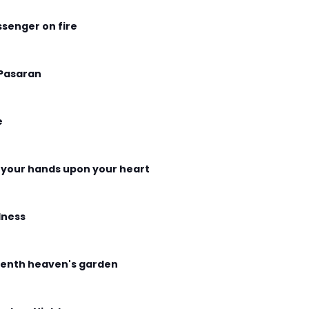
senger on fire
Pasaran
e
 your hands upon your heart
ness
enth heaven's garden