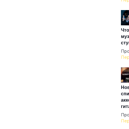
Пер
Ама
Что
Анг
муз
сту
Анг
Про
Пер
Анг
Нов
Аре
спи
акк
гит
Ари
Про
Пер