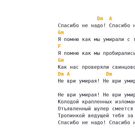
Dm
A
Спасибо не надо! Спасибо 
Gm
Я помню как мы умирали с 
F
Я помню как мы пробиралис
Gm
Как нас проверяли свинцов
Dm
A
Dm
Не ври умирая! Не ври уми
Не ври умирая! Не ври уми
Колодой крапленных излома
Отъявленный шулер смеется
Тропинкой ведущей тебя за
Спасибо не надо! Спасибо 