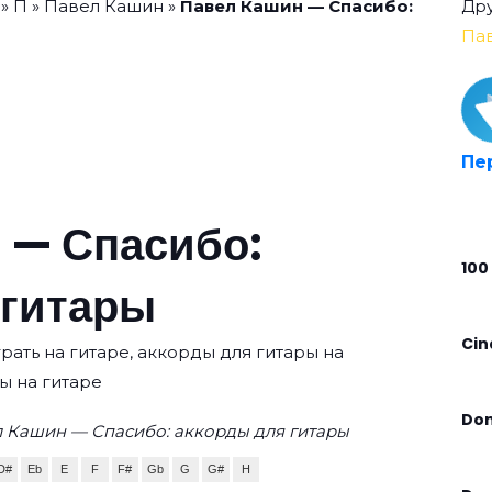
»
П
»
Павел Кашин
»
Павел Кашин — Спасибо:
Дру
Па
Пе
 — Спасибо:
100
 гитары
Cin
рать на гитаре, аккорды для гитары на
ы на гитаре
Don
л Кашин — Спасибо: аккорды для гитары
D#
Eb
E
F
F#
Gb
G
G#
H