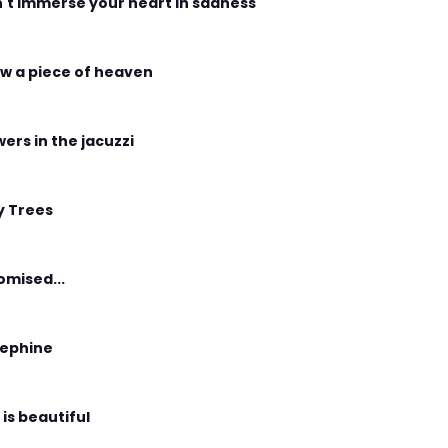
't immerse your heart in sadness
w a piece of heaven
wers in the jacuzzi
y Trees
romised...
ephine
 is beautiful