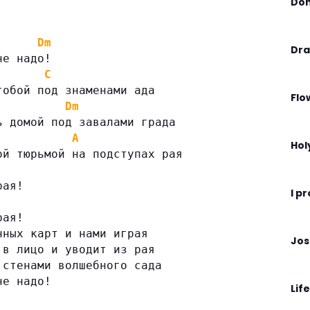
Don
Dm
Dra
не надо!
C
тобой под знаменами ада
Flo
Dm
ь домой под завалами града
A
Hol
ой тюрьмой на подступах рая
рая!
I p
рая!
нных карт и нами играя
Jos
 в лицо и уводит из рая
 стенами волшебного сада
не надо!
Life