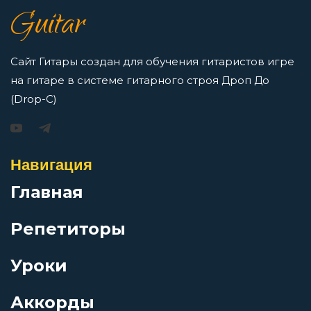
Просмотров: 16413 чел.
Guitar
Перейти
В свете свечи
Сайт Гитары создан для обучения гитаристов игре
на гитаре в системе гитарного строя Дроп До
В твоём лице так мало красок
(Drop-C)
Игорь Растеряев — Безрукавочка: аккорды для
гитары
В тишине осенней ночи
Просмотров: 15192 чел.
Навигация
Перейти
В фаворе у неба
Главная
Репетиторы
Варежка
АукцЫон — Возле меня: аккорды для гитары
Уроки
Василий Тёркин
Просмотров: 10487 чел.
Перейти
Аккорды