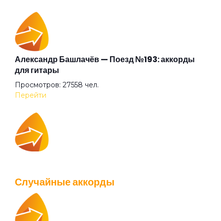
Бежали прочь
Безумные выси
Александр Башлачёв — Поезд №193: аккорды
для гитары
Просмотров: 27558 чел.
Белая
Перейти
Белый друг
IOWA — Плохо танцевать: аккорды для гитары
Белый камень
Просмотров: 26036 чел.
Случайные аккорды
Перейти
Белый танец