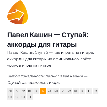
Павел Кашин — Ступай:
аккорды для гитары
Павел Кашин: Ступай — как играть на гитаре,
аккорды для гитары на официальном сайте
уроков игры на гитаре
Выбор тональности песни Павел Кашин —
Ступай: аккорды для гитары
Ab
A
A#
Bb
B
C
C#
Db
D
D#
Eb
E
F
F#
Gb
G
G#
H