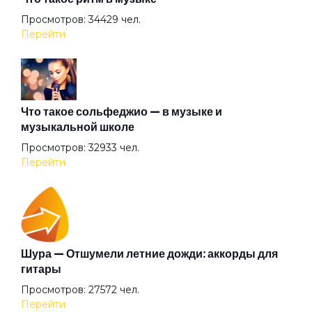
Ассоль
Просмотров: 34429 чел.
Перейти
Атлантида
Бабочка
Что такое сольфеджио — в музыке и
музыкальной школе
Просмотров: 32933 чел.
Баргузин
Перейти
Барышня
Беги (2008)
Шура — Отшумели летние дожди: аккорды для
гитары
Просмотров: 27572 чел.
Беги
Перейти