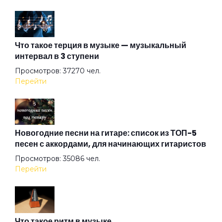
Амазонка
Что такое терция в музыке — музыкальный
интервал в 3 ступени
Ангел на свече
Просмотров: 37270 чел.
Перейти
Ангел ясный
Ангел
Новогодние песни на гитаре: список из ТОП-5
песен с аккордами, для начинающих гитаристов
Просмотров: 35086 чел.
Арена
Перейти
Аристократы
Что такое ритм в музыке