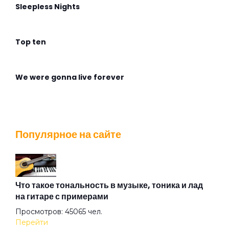
Sleepless Nights
Top ten
We were gonna live forever
Wingless Flight
Популярное на сайте
Адмирабль
Алиса
Что такое тональность в музыке, тоника и лад
на гитаре с примерами
Просмотров: 45065 чел.
Алмазная душа
Перейти