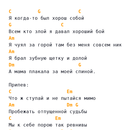
C
G
C
Я когда-то был хорош собой
G
C
Всем кто злой я давал хороший бой
Am
Dm
Я чуял за горой там без меня совсем никак
Am
Я брал зубную щетку и долой
Dm
G
А мама плакала за моей спиной.
Припев:
C
Em
Что ж ступай и не пытайся мимо
Am
Dm
G
Пробежать отпущенной судьбы
C
Em
Мы к себе порою так ревнивы