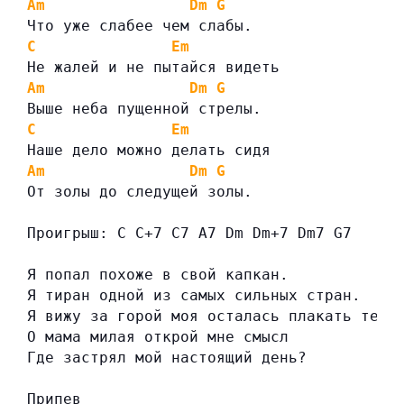
Am
Dm
G
Что уже слабее чем слабы.
C
Em
Не жалей и не пытайся видеть
Am
Dm
G
Выше неба пущенной стрелы.
C
Em
Наше дело можно делать сидя
Am
Dm
G
От золы до следущей золы.
Проигрыш: C C+7 C7 A7 Dm Dm+7 Dm7 G7
Я попал похоже в свой капкан.
Я тиран одной из самых сильных стран.
Я вижу за горой моя осталась плакать тень
О мама милая открой мне смысл
Где застрял мой настоящий день?
Припев