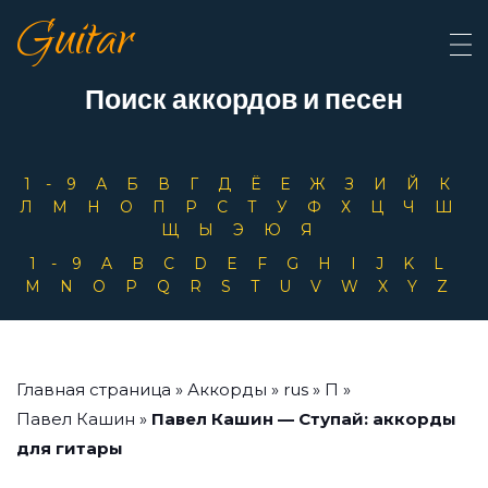
Guitar
Поиск аккордов и песен
1-9
А
Б
В
Г
Д
Ё
Е
Ж
З
И
Й
К
Л
М
Н
О
П
Р
С
Т
У
Ф
Х
Ц
Ч
Ш
Щ
Ы
Э
Ю
Я
1-9
A
B
C
D
E
F
G
H
I
J
K
L
M
N
O
P
Q
R
S
T
U
V
W
X
Y
Z
Главная страница
»
Аккорды
»
rus
»
П
»
Павел Кашин
»
Павел Кашин — Ступай: аккорды
для гитары