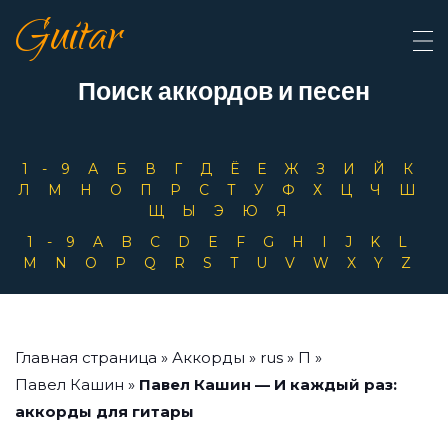
Guitar
Поиск аккордов и песен
1-9
А
Б
В
Г
Д
Ё
Е
Ж
З
И
Й
К
Л
М
Н
О
П
Р
С
Т
У
Ф
Х
Ц
Ч
Ш
Щ
Ы
Э
Ю
Я
1-9
A
B
C
D
E
F
G
H
I
J
K
L
M
N
O
P
Q
R
S
T
U
V
W
X
Y
Z
Главная страница
»
Аккорды
»
rus
»
П
»
Павел Кашин
»
Павел Кашин — И каждый раз:
аккорды для гитары