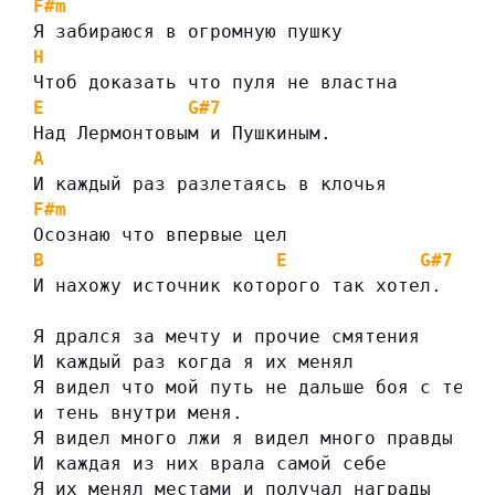
F#m
Я забираюся в огромную пушку
H
Чтоб доказать что пуля не властна
E
G#7
Над Лермонтовым и Пушкиным.
A
И каждый раз разлетаясь в клочья
F#m
Осознаю что впервые цел
B
E
G#7
И нахожу источник которого так хотел.
Я дрался за мечту и прочие смятения
И каждый раз когда я их менял
Я видел что мой путь не дальше боя с тень
и тень внутри меня.
Я видел много лжи я видел много правды
И каждая из них врала самой себе
Я их менял местами и получал награды