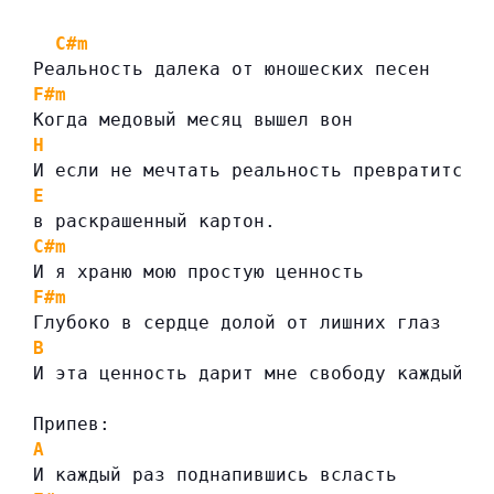
C#m
Реальность далека от юношеских песен
F#m
Когда медовый месяц вышел вон
H
И если не мечтать реальность превратится
E
в раскрашенный картон.
C#m
И я храню мою простую ценность
F#m
Глубоко в сердце долой от лишних глаз
B
И эта ценность дарит мне свободу каждый р
Припев:
A
И каждый раз поднапившись всласть