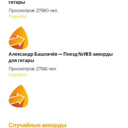
гитары
Просмотров: 27580 чел.
Беги
Перейти
Бежали прочь
Безумные выси
Александр Башлачёв — Поезд №193: аккорды
для гитары
Просмотров: 27565 чел.
Белая
Перейти
Белый друг
IOWA — Плохо танцевать: аккорды для гитары
Белый камень
Просмотров: 26043 чел.
Случайные аккорды
Перейти