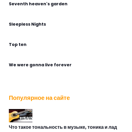
Seventh heaven's garden
Sleepless Nights
Top ten
We were gonna live forever
Wingless Flight
Популярное на сайте
Адмирабль
Алиса
Что такое тональность в музыке, тоника и лад