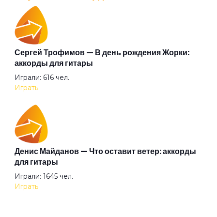
Белый танец
Библиотека
Сергей Трофимов — В день рождения Жорки:
Валентин Стрыкало — Gay porn: аккорды для
аккорды для гитары
гитары
Бледные поэты
Играли: 616 чел.
Просмотров: 25698 чел.
Играть
Перейти
Будто я (англ.)
Будто я
Аккорды для начинающих играть на гитаре —
Денис Майданов — Что оставит ветер: аккорды
легкие и простые песни на гитаре
для гитары
Просмотров: 23274 чел.
Бумажный змей
Играли: 1645 чел.
Перейти
Играть
Бусина