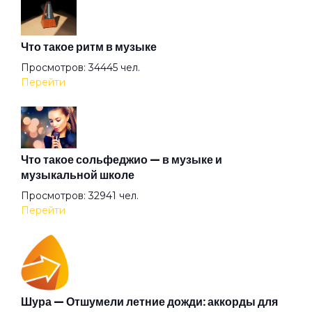
Аристократы
Что такое ритм в музыке
Ассоль
Просмотров: 34445 чел.
Перейти
Атлантида
Бабочка
Что такое сольфеджио — в музыке и
музыкальной школе
Просмотров: 32941 чел.
Баргузин
Перейти
Барышня
Беги (2008)
Шура — Отшумели летние дожди: аккорды для