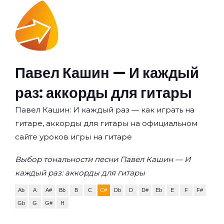
Павел Кашин — И каждый
раз: аккорды для гитары
Павел Кашин: И каждый раз — как играть на
гитаре, аккорды для гитары на официальном
сайте уроков игры на гитаре
Выбор тональности песни Павел Кашин — И
каждый раз: аккорды для гитары
Ab
A
A#
Bb
B
C
C#
Db
D
D#
Eb
E
F
F#
Gb
G
G#
H