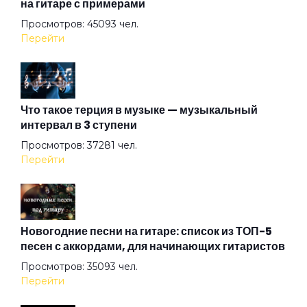
на гитаре с примерами
Просмотров: 45093 чел.
Алмазная душа
Перейти
Амазонка
Что такое терция в музыке — музыкальный
интервал в 3 ступени
Ангел на свече
Просмотров: 37281 чел.
Перейти
Ангел ясный
Ангел
Новогодние песни на гитаре: список из ТОП-5
песен с аккордами, для начинающих гитаристов
Просмотров: 35093 чел.
Арена
Перейти