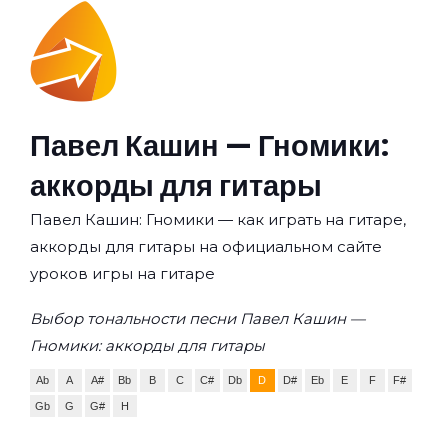
Павел Кашин — Гномики:
аккорды для гитары
Павел Кашин: Гномики — как играть на гитаре,
аккорды для гитары на официальном сайте
уроков игры на гитаре
Выбор тональности песни Павел Кашин —
Гномики: аккорды для гитары
Ab
A
A#
Bb
B
C
C#
Db
D
D#
Eb
E
F
F#
Gb
G
G#
H