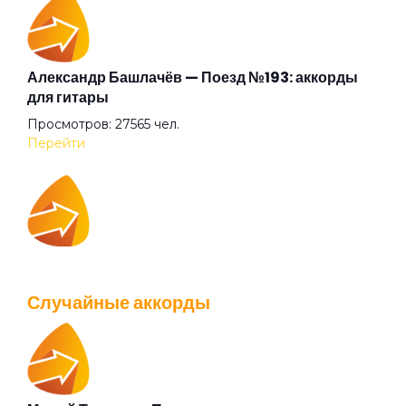
Бежали прочь
Безумные выси
Александр Башлачёв — Поезд №193: аккорды
для гитары
Просмотров: 27565 чел.
Белая
Перейти
Белый друг
IOWA — Плохо танцевать: аккорды для гитары
Белый камень
Просмотров: 26042 чел.
Случайные аккорды
Перейти
Белый танец
Библиотека