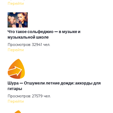
Перейти
Атлантида
Бабочка
Что такое сольфеджио — в музыке и
музыкальной школе
Просмотров: 32941 чел.
Баргузин
Перейти
Барышня
Беги (2008)
Шура — Отшумели летние дожди: аккорды для
гитары
Просмотров: 27579 чел.
Беги
Перейти