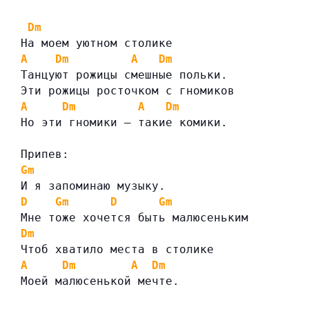
Dm
На моем уютном столике
A
Dm
A
Dm
Танцуют рожицы смешные польки.
Эти рожицы росточком с гномиков
A
Dm
A
Dm
Но эти гномики — такие комики.
Припев:
Gm
И я запоминаю музыку.
D
Gm
D
Gm
Мне тоже хочется быть малюсеньким
Dm
Чтоб хватило места в столике
A
Dm
A
Dm
Моей малюсенькой мечте.