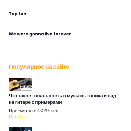
Top ten
We were gonna live forever
Wingless Flight
Популярное на сайте
Адмирабль
Алиса
Что такое тональность в музыке, тоника и лад
на гитаре с примерами
Просмотров: 45093 чел.
Алмазная душа
Перейти