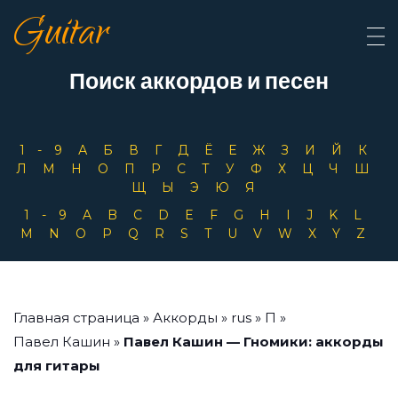
Guitar
Поиск аккордов и песен
1-9
А
Б
В
Г
Д
Ё
Е
Ж
З
И
Й
К
Л
М
Н
О
П
Р
С
Т
У
Ф
Х
Ц
Ч
Ш
Щ
Ы
Э
Ю
Я
1-9
A
B
C
D
E
F
G
H
I
J
K
L
M
N
O
P
Q
R
S
T
U
V
W
X
Y
Z
Главная страница
»
Аккорды
»
rus
»
П
»
Павел Кашин
»
Павел Кашин — Гномики: аккорды
для гитары