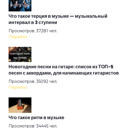
Амазонка
Что такое терция в музыке — музыкальный
интервал в 3 ступени
Ангел на свече
Просмотров: 37281 чел.
Перейти
Ангел ясный
Ангел
Новогодние песни на гитаре: список из ТОП-5
песен с аккордами, для начинающих гитаристов
Просмотров: 35092 чел.
Арена
Перейти
Аристократы
Что такое ритм в музыке
Ассоль
Просмотров: 34445 чел.