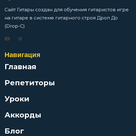
В свете свечи
Сайт Гитары создан для обучения гитаристов игре
на гитаре в системе гитарного строя Дроп До
В твоём лице так мало красок
(Drop-C)
Игорь Растеряев — Безрукавочка: аккорды для
гитары
В тишине осенней ночи
Навигация
Просмотров: 15195 чел.
Перейти
Главная
В фаворе у неба
Репетиторы
Варежка
Уроки
АукцЫон — Возле меня: аккорды для гитары
Василий Тёркин
Просмотров: 10523 чел.
Аккорды
Перейти
Блог
Ватерлоо