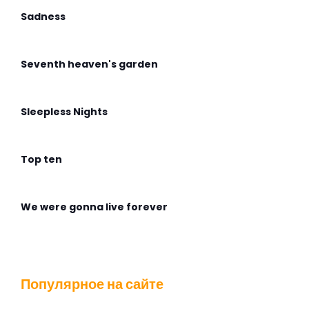
Sadness
Seventh heaven's garden
Sleepless Nights
Top ten
We were gonna live forever
Wingless Flight
Популярное на сайте
Адмирабль