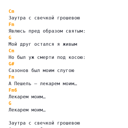
Cm
Заутра с свечкой грошевою
Fm
Явлюсь пред образом святым:
G
Мой друг остался я живым
Cm
Но был уж смерти под косою:
G#
Сазонов был моим слугою
Fm
А Пешель — лекарем моим…
Fm6
Лекарем моим…
G
Лекарем моим…
Заутра с свечкой грошевою