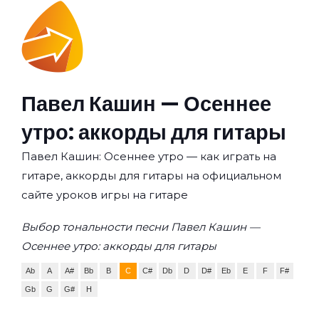
Павел Кашин — Осеннее
утро: аккорды для гитары
Павел Кашин: Осеннее утро — как играть на
гитаре, аккорды для гитары на официальном
сайте уроков игры на гитаре
Выбор тональности песни Павел Кашин —
Осеннее утро: аккорды для гитары
Ab
A
A#
Bb
B
C
C#
Db
D
D#
Eb
E
F
F#
Gb
G
G#
H