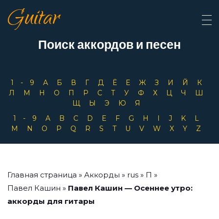
Guitar
Поиск аккордов и песен
1-9
А
Б
В
Г
Д
Ё
Е
Ж
З
И
Й
К
Л
М
Н
О
П
Р
С
Т
У
Ф
Х
Ц
Ч
Ш
Щ
Ы
Э
Ю
Я
1-9
A
B
C
D
E
F
G
H
I
J
K
L
M
N
O
P
Q
R
S
T
U
V
W
X
Y
Z
Главная страница
»
Аккорды
»
rus
»
П
»
Павел Кашин
»
Павел Кашин — Осеннее утро:
аккорды для гитары