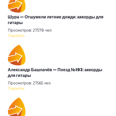
Беги (2008)
Шура — Отшумели летние дожди: аккорды для
гитары
Просмотров: 27578 чел.
Беги
Перейти
Бежали прочь
Безумные выси
Александр Башлачёв — Поезд №193: аккорды
для гитары
Просмотров: 27565 чел.
Белая
Перейти
Белый друг