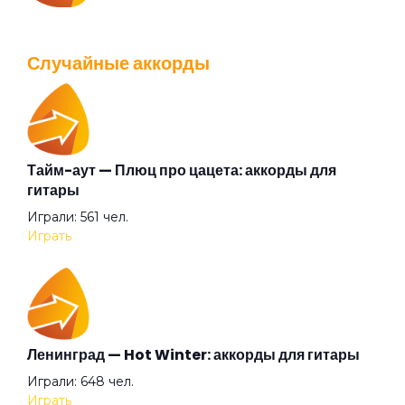
IOWA — Плохо танцевать: аккорды для гитары
Белый камень
Просмотров: 26040 чел.
Случайные аккорды
Перейти
Белый танец
Библиотека
Тайм-аут — Плюц про цацета: аккорды для
Валентин Стрыкало — Gay porn: аккорды для
гитары
гитары
Бледные поэты
Играли: 561 чел.
Просмотров: 25697 чел.
Играть
Перейти
Будто я (англ.)
Будто я
Аккорды для начинающих играть на гитаре —
Ленинград — Hot Winter: аккорды для гитары
легкие и простые песни на гитаре
Играли: 648 чел.
Просмотров: 23269 чел.
Бумажный змей
Играть