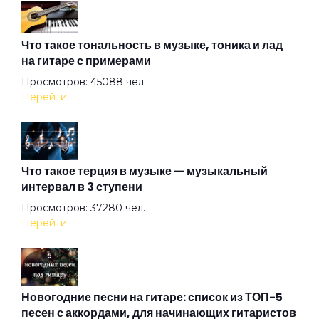
Алиса
Что такое тональность в музыке, тоника и лад
на гитаре с примерами
Просмотров: 45088 чел.
Алмазная душа
Перейти
Амазонка
Что такое терция в музыке — музыкальный
интервал в 3 ступени
Ангел на свече
Просмотров: 37280 чел.
Перейти
Ангел ясный
Ангел
Новогодние песни на гитаре: список из ТОП-5
песен с аккордами, для начинающих гитаристов