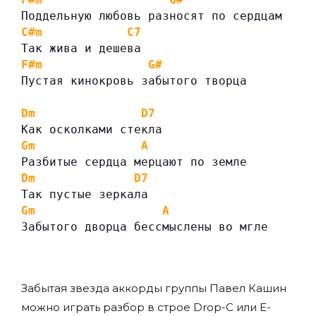
Поддельную любовь разносят по сердцам
C#m
C7
Так жива и дешева
F#m
G#
Пустая кинокровь забытого творца
Dm
D7
Как осколками стекла
Gm
A
Разбитые сердца мерцают по земле
Dm
D7
Так пустые зеркала
Gm
A
Забытого дворца бессмыслены во мгле
Забытая звезда аккорды группы
Павел Кашин
можно играть разбор в строе Drop-C или E-