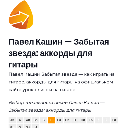
Павел Кашин — Забытая
звезда: аккорды для
гитары
Павел Кашин: Забытая звезда — как играть на
гитаре, аккорды для гитары на официальном
сайте уроков игры на гитаре
Выбор тональности песни Павел Кашин —
Забытая звезда: аккорды для гитары
Ab
A
A#
Bb
B
C
C#
Db
D
D#
Eb
E
F
F#
Gb
G
G#
H