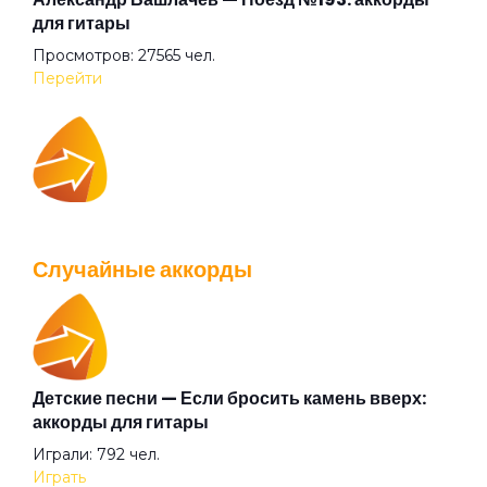
для гитары
Просмотров: 27565 чел.
Белая
Перейти
Белый друг
IOWA — Плохо танцевать: аккорды для гитары
Белый камень
Просмотров: 26043 чел.
Случайные аккорды
Перейти
Белый танец
Библиотека
Детские песни — Если бросить камень вверх:
Валентин Стрыкало — Gay porn: аккорды для
аккорды для гитары
гитары
Бледные поэты
Играли: 792 чел.
Просмотров: 25698 чел.
Играть