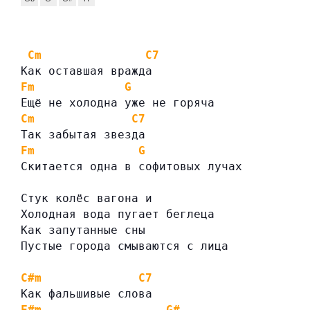
Cm
C7
Как оставшая вражда
Fm
G
Ещё не холодна уже не горяча
Cm
C7
Так забытая звезда
Fm
G
Скитается одна в софитовых лучах
Стук колёс вагона и
Холодная вода пугает беглеца
Как запутанные сны
Пустые города смываются с лица
C#m
C7
Как фальшивые слова
F#m
G#