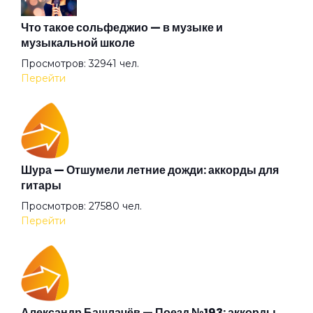
Бабочка
Что такое сольфеджио — в музыке и
музыкальной школе
Просмотров: 32941 чел.
Баргузин
Перейти
Барышня
Беги (2008)
Шура — Отшумели летние дожди: аккорды для
гитары
Просмотров: 27580 чел.
Беги
Перейти
Бежали прочь
Безумные выси
Александр Башлачёв — Поезд №193: аккорды