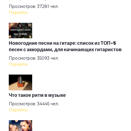
Просмотров: 37281 чел.
Перейти
Ангел ясный
Ангел
Новогодние песни на гитаре: список из ТОП-5
песен с аккордами, для начинающих гитаристов
Просмотров: 35093 чел.
Арена
Перейти
Аристократы
Что такое ритм в музыке
Ассоль
Просмотров: 34445 чел.
Перейти
Атлантида