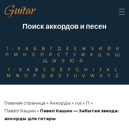
Guitar
Поиск аккордов и песен
1-9
А
Б
В
Г
Д
Ё
Е
Ж
З
И
Й
К
Л
М
Н
О
П
Р
С
Т
У
Ф
Х
Ц
Ч
Ш
Щ
Ы
Э
Ю
Я
1-9
A
B
C
D
E
F
G
H
I
J
K
L
M
N
O
P
Q
R
S
T
U
V
W
X
Y
Z
Главная страница
»
Аккорды
»
rus
»
П
»
Павел Кашин
»
Павел Кашин — Забытая звезда:
аккорды для гитары