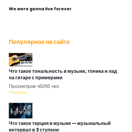
We were gonna live forever
Wingless Flight
Популярное на сайте
Адмирабль
Алиса
Что такое тональность в музыке, тоника и лад
на гитаре с примерами
Просмотров: 45093 чел.
Алмазная душа
Перейти
Амазонка
Что такое терция в музыке — музыкальный
интервал в 3 ступени
Ангел на свече