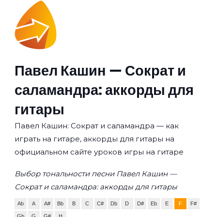
Павел Кашин — Сократ и
саламандра: аккорды для
гитары
Павел Кашин: Сократ и саламандра — как
играть на гитаре, аккорды для гитары на
официальном сайте уроков игры на гитаре
Выбор тональности песни Павел Кашин —
Сократ и саламандра: аккорды для гитары
Ab
A
A#
Bb
B
C
C#
Db
D
D#
Eb
E
F
F#
Gb
G
G#
H