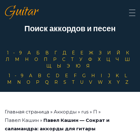
Guitar
Поиск аккордов и песен
1-9
А
Б
В
Г
Д
Ё
Е
Ж
З
И
Й
К
Л
М
Н
О
П
Р
С
Т
У
Ф
Х
Ц
Ч
Ш
Щ
Ы
Э
Ю
Я
1-9
A
B
C
D
E
F
G
H
I
J
K
L
M
N
O
P
Q
R
S
T
U
V
W
X
Y
Z
Главная страница
»
Аккорды
»
rus
»
П
»
Павел Кашин
»
Павел Кашин — Сократ и
саламандра: аккорды для гитары