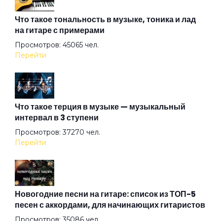
Алиса
Что такое тональность в музыке, тоника и лад
на гитаре с примерами
Просмотров: 45065 чел.
Алмазная душа
Перейти
Амазонка
Что такое терция в музыке — музыкальный
интервал в 3 ступени
Ангел на свече
Просмотров: 37270 чел.
Перейти
Ангел ясный
Ангел
Новогодние песни на гитаре: список из ТОП-5
песен с аккордами, для начинающих гитаристов
Просмотров: 35086 чел.