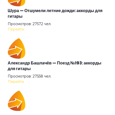
Беги (2008)
Шура — Отшумели летние дожди: аккорды для
гитары
Просмотров: 27572 чел.
Беги
Перейти
Бежали прочь
Безумные выси
Александр Башлачёв — Поезд №193: аккорды
для гитары
Просмотров: 27558 чел.
Белая
Перейти
Белый друг