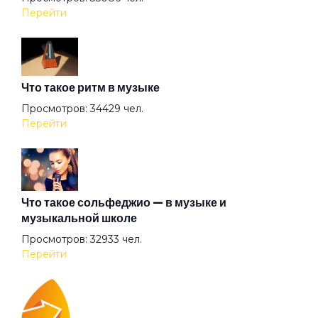
Арена
Перейти
Аристократы
Что такое ритм в музыке
Ассоль
Просмотров: 34429 чел.
Перейти
Атлантида
Бабочка
Что такое сольфеджио — в музыке и
музыкальной школе
Просмотров: 32933 чел.
Баргузин
Перейти
Барышня