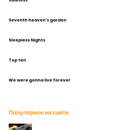
Sadness
Seventh heaven's garden
Sleepless Nights
Top ten
We were gonna live forever
Wingless Flight
Популярное на сайте
Адмирабль