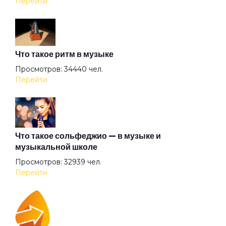
Перейти
Ассоль
Что такое ритм в музыке
Атлантида
Просмотров: 34440 чел.
Перейти
Бабочка
Баргузин
Что такое сольфеджио — в музыке и
музыкальной школе
Просмотров: 32939 чел.
Барышня
Перейти
Беги (2008)