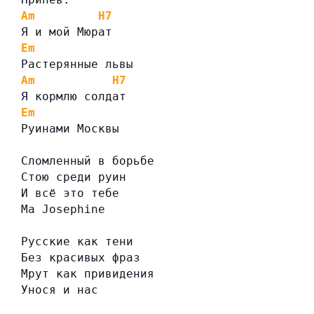
Am
H7
Я и мой Мюрат
Em
Растерянные львы
Am
H7
Я кормлю солдат
Em
Руинами Москвы
Сломленный в борьбе
Стою среди руин
И всё это тебе
Ma Josephine
Русские как тени
Без красивых фраз
Мрут как привидения
Унося и нас