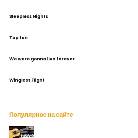
Sleepless Nights
Top ten
We were gonna live forever
Wingless Flight
Адмирабль
Популярное на сайте
Алиса