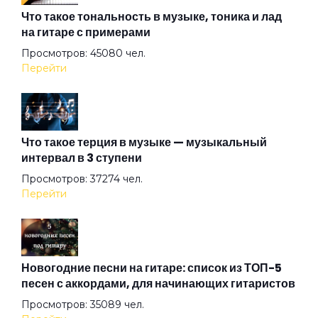
Алмазная душа
Что такое тональность в музыке, тоника и лад
на гитаре с примерами
Просмотров: 45080 чел.
Амазонка
Перейти
Ангел на свече
Что такое терция в музыке — музыкальный
интервал в 3 ступени
Ангел ясный
Просмотров: 37274 чел.
Перейти
Ангел
Арена
Новогодние песни на гитаре: список из ТОП-5
песен с аккордами, для начинающих гитаристов
Просмотров: 35089 чел.
Аристократы