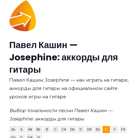
Павел Кашин —
Josephine: аккорды для
гитары
Павел Кашин: Josephine — как играть на гитаре,
аккорды для гитары на официальном сайте
уроков игры на гитаре
Выбор тональности песни Павел Кашин —
Josephine: аккорды для гитары
Ab
A
A#
Bb
B
C
C#
Db
D
D#
Eb
E
F
F#
Gb
G
G#
H