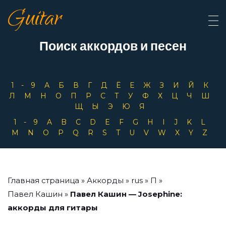
Guitar
Поиск аккордов и песен
1-9
А
Б
В
Г
Д
Ё
Е
Ж
З
И
Й
К
Л
М
Н
О
П
Р
С
Т
У
Ф
Х
Ц
Ч
Ш
Щ
Ы
Э
Ю
Я
1-9
A
B
C
D
E
F
G
H
I
J
K
L
M
N
O
P
Q
R
S
T
U
V
W
X
Y
Z
Главная страница
»
Аккорды
»
rus
»
П
»
Павел Кашин
»
Павел Кашин — Josephine:
аккорды для гитары