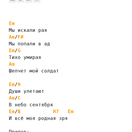
Em
Мы искали рая
Am
/
F#
Мы попали в ад
Em
/
G
Тихо умирая
Am
Шепчет мой солдат
Em
/
H
Души улетают
Am
/
C
В небо сентября
Em
/
B
H7
Em
И всё моя родная зря
Припев: