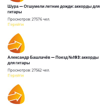
Беги
Шура — Отшумели летние дожди: аккорды для
гитары
Просмотров: 27576 чел.
Бежали прочь
Перейти
Безумные выси
Белая
Александр Башлачёв — Поезд №193: аккорды
для гитары
Просмотров: 27562 чел.
Белый друг
Перейти
Белый камень
IOWA — Плохо танцевать: аккорды для гитары
Белый танец