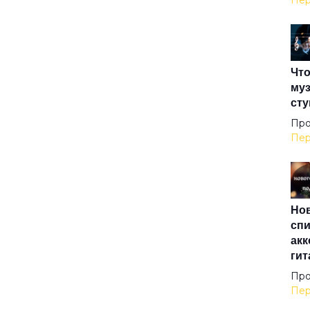
Пер
Ама
Что
Анг
муз
сту
Анг
Про
Пер
Анг
Нов
Аре
спи
акк
гит
Ари
Про
Пер