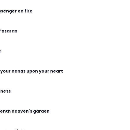
senger on fire
Pasaran
e
 your hands upon your heart
ness
enth heaven's garden