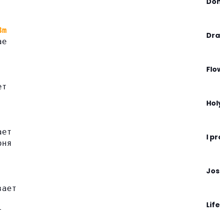
Don
Bm
Dra
ае
Flo
ет
Hol
ает
I p
оня
Jos
вает
Life
т