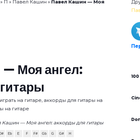
»
П
»
Павел Кашин
»
Павел Кашин — Моя
Дру
Па
Пе
 — Моя ангел:
100
 гитары
Cin
играть на гитаре, аккорды для гитары на
ы на гитаре
Don
 Кашин — Моя ангел: аккорды для гитары
D#
Eb
E
F
F#
Gb
G
G#
H