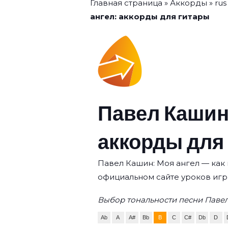
Главная страница
»
Аккорды
»
rus
ангел: аккорды для гитары
Павел Кашин
аккорды для
Павел Кашин: Моя ангел — как 
официальном сайте уроков игр
Выбор тональности песни Павел
Ab
A
A#
Bb
B
C
C#
Db
D