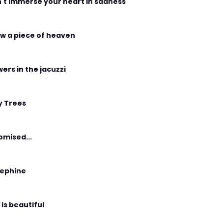
't immerse your heart in sadness
w a piece of heaven
wers in the jacuzzi
y Trees
romised...
ephine
 is beautiful