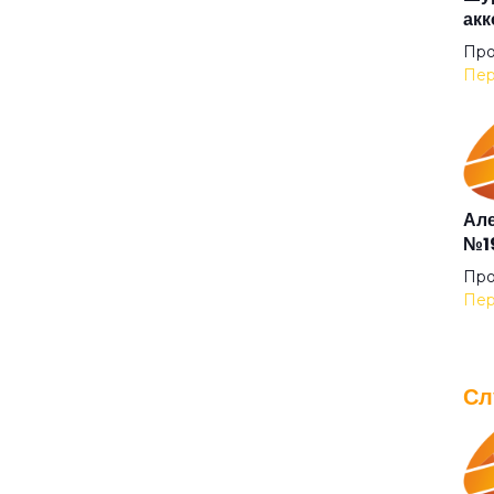
акк
Беж
Про
Пер
Без
Бел
Але
№19
Бел
Про
Пер
Бел
Сл
Бел
IOW
для