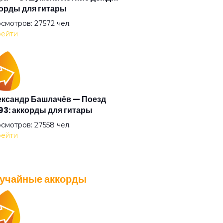
орды для гитары
али прочь
смотров: 27572 чел.
ейти
умные выси
ая
ксандр Башлачёв — Поезд
3: аккорды для гитары
ый друг
смотров: 27558 чел.
ейти
ый камень
учайные аккорды
ый танец
A — Плохо танцевать: аккорды
 гитары