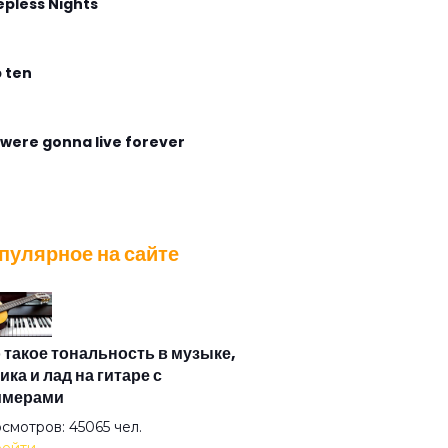
epless Nights
 ten
were gonna live forever
gless Flight
пулярное на сайте
ирабль
са
 такое тональность в музыке,
ика и лад на гитаре с
имерами
азная душа
смотров: 45065 чел.