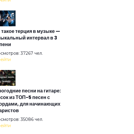
ейти
зонка
 такое терция в музыке —
ел на свече
ыкальный интервал в 3
пени
ел ясный
смотров: 37267 чел.
ейти
ел
огодние песни на гитаре:
на
сок из ТОП-5 песен с
ордами, для начинающих
аристов
стократы
смотров: 35086 чел.
ейти