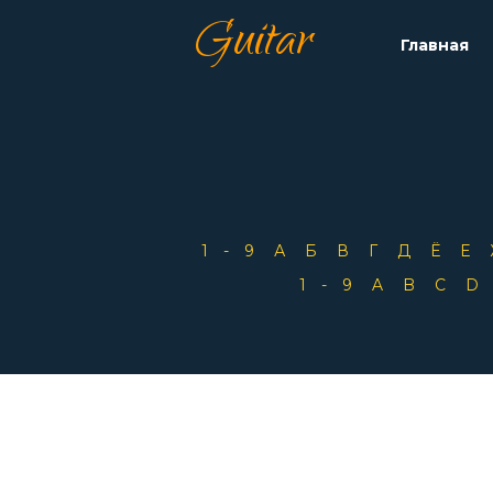
Guitar
Главная
1-9
А
Б
В
Г
Д
Ё
Е
1-9
A
B
C