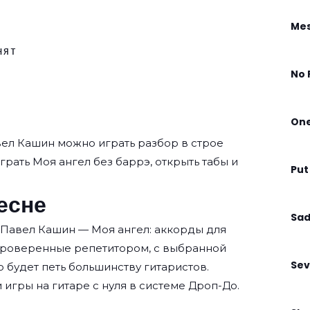
Mes
нят
No 
On
ел Кашин
можно играть разбор в строе
играть Моя ангел без баррэ, открыть табы и
Put
есне
Sad
 Павел Кашин — Моя ангел: аккорды для
проверенные репетитором, с выбранной
Sev
о будет петь большинству гитаристов.
 игры на гитаре с нуля
в системе Дроп-До.