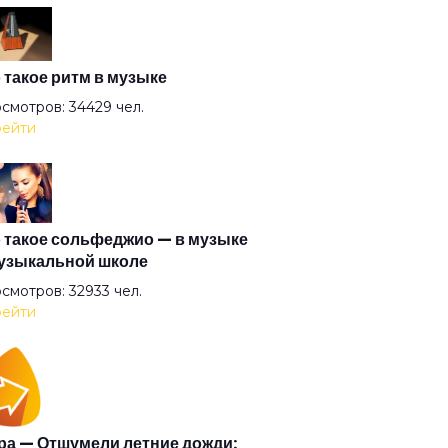
оль
антида
 такое ритм в музыке
смотров: 34429 чел.
ейти
очка
гузин
 такое сольфеджио — в музыке
узыкальной школе
рышня
смотров: 32933 чел.
ейти
и (2008)
и
а — Отшумели летние дожди: