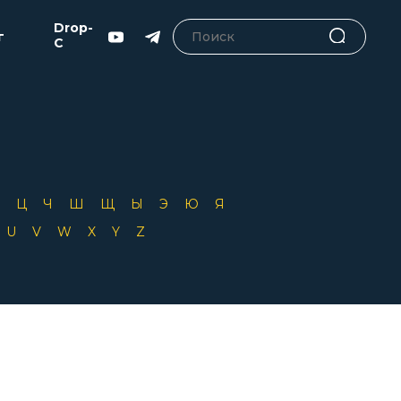
Drop-
г
C
Х
Ц
Ч
Ш
Щ
Ы
Э
Ю
Я
T
U
V
W
X
Y
Z