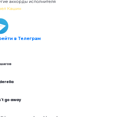
гие аккорды исполнителя
вел Кашин
рейти в Телеграм
 шагов
derella
't go away