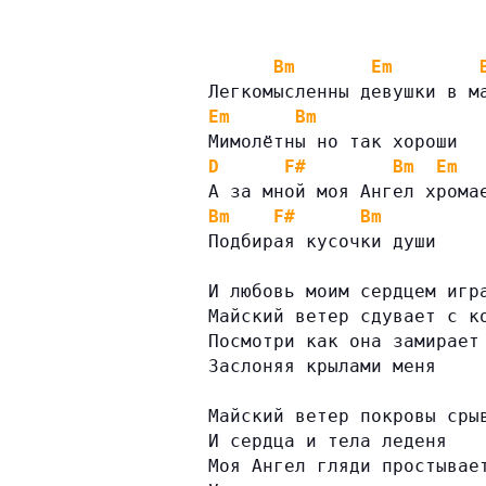
Bm
Em
Легкомысленны девушки в м
Em
Bm
Мимолётны но так хороши
D
F#
Bm
Em
А за мной моя Ангел хрома
Bm
F#
Bm
Подбирая кусочки души
И любовь моим сердцем игр
Майский ветер сдувает с к
Посмотри как она замирает
Заслоняя крылами меня
Майский ветер покровы сры
И сердца и тела леденя
Моя Ангел гляди простывае