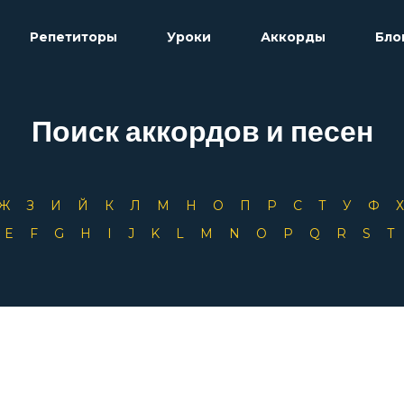
Репетиторы
Уроки
Аккорды
Бло
Поиск аккордов и песен
Ж
З
И
Й
К
Л
М
Н
О
П
Р
С
Т
У
Ф
D
E
F
G
H
I
J
K
L
M
N
O
P
Q
R
S