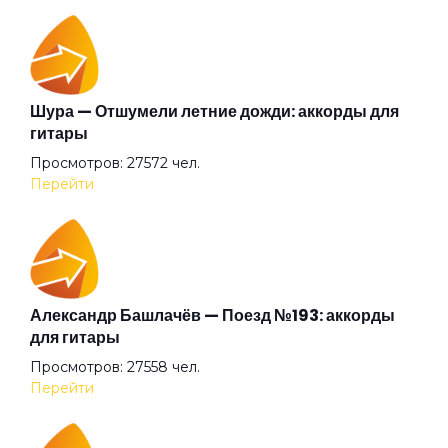
Беги (2008)
Беги
Шура — Отшумели летние дожди: аккорды для
гитары
Просмотров: 27572 чел.
Бежали прочь
Перейти
Безумные выси
Белая
Александр Башлачёв — Поезд №193: аккорды
для гитары
Просмотров: 27558 чел.
Белый друг
Перейти