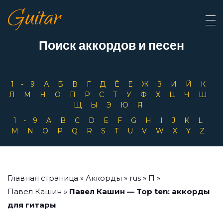
Guitar
Поиск аккордов и песен
1-9
А
Б
В
Г
Д
Ё
Е
Ж
З
И
Й
К
Л
М
Н
О
П
Р
С
Т
У
Ф
Х
Ц
Ч
Ш
Щ
Ы
Э
Ю
Я
1-9
A
B
C
D
E
F
G
H
I
J
K
L
M
N
O
P
Q
R
S
T
U
V
W
X
Y
Z
Главная страница
»
Аккорды
»
rus
»
П
»
Павел Кашин
»
Павел Кашин — Top ten: аккорды
для гитары