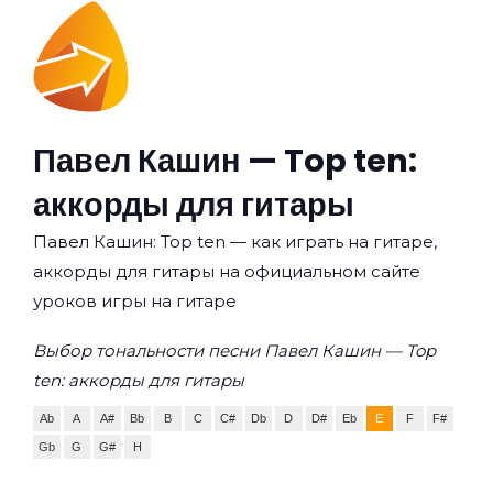
Павел Кашин — Top ten:
аккорды для гитары
Павел Кашин: Top ten — как играть на гитаре,
аккорды для гитары на официальном сайте
уроков игры на гитаре
Выбор тональности песни Павел Кашин — Top
ten: аккорды для гитары
Ab
A
A#
Bb
B
C
C#
Db
D
D#
Eb
E
F
F#
Gb
G
G#
H