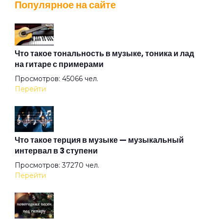
Популярное на сайте
Алиса
Алмазная душа
Что такое тональность в музыке, тоника и лад
на гитаре с примерами
Просмотров: 45066 чел.
Амазонка
Перейти
Ангел на свече
Что такое терция в музыке — музыкальный
интервал в 3 ступени
Ангел ясный
Просмотров: 37270 чел.
Перейти
Ангел