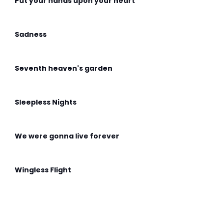
Put your hands upon your heart
Sadness
Seventh heaven's garden
Sleepless Nights
We were gonna live forever
Wingless Flight
Адмирабль