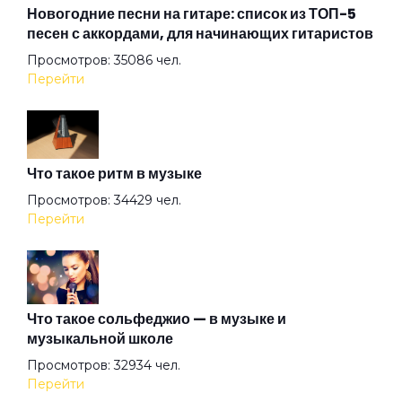
Арена
Новогодние песни на гитаре: список из ТОП-5
песен с аккордами, для начинающих гитаристов
Просмотров: 35086 чел.
Аристократы
Перейти
Ассоль
Что такое ритм в музыке
Атлантида
Просмотров: 34429 чел.
Перейти
Бабочка
Баргузин
Что такое сольфеджио — в музыке и
музыкальной школе
Просмотров: 32934 чел.
Барышня
Перейти