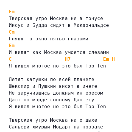
Em
Тверская утро Москва не в тонусе
Иисус и Будда сидят в Макдональдсе
Cm
Глядят в окно пятью глазами
Em
И видят как Москва умоется слезами
C
H7
Em
H
Я видел многое но это был Top Ten
Летят катушки по всей планете
Шекспир и Пушкин висят в инете
Не заручившись должным интересом
Дают по морде сонному Дантесу
Я видел многое но это был Top Ten
Тверская утро Москва на отдыхе
Сальери хмурый Моцарт на прозаке