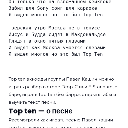
Он только что на взломанном кейквоке
Забил для Sony сонг для караоке
Я видел многое но это был Top Ten
Тверская утро Москва не в тонусе
Иисус и Будда сидят в Макдональдсе
Глядят в окно пятью глазами
И видят как Москва умоется слезами
Я видел многое но это был Top Ten
Top ten аккорды группы
Павел Кашин
можно
играть разбор в строе Drop-C или E-Standard, с
баре, играть Top ten без баррэ, открыть табы и
выучить текст песни.
Top ten — о песне
Рассмотрели как играть песню Павел Кашин —
Top ten: аккорды для гитары, правильные